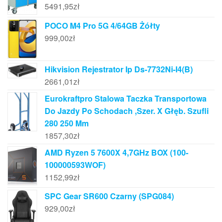
5491,95
zł
POCO M4 Pro 5G 4/64GB Żółty
999,00
zł
Hikvision Rejestrator Ip Ds-7732Ni-I4(B)
2661,01
zł
Eurokraftpro Stalowa Taczka Transportowa
Do Jazdy Po Schodach ,Szer. X Głęb. Szufli
280 250 Mm
1857,30
zł
AMD Ryzen 5 7600X 4,7GHz BOX (100-
100000593WOF)
1152,99
zł
SPC Gear SR600 Czarny (SPG084)
929,00
zł