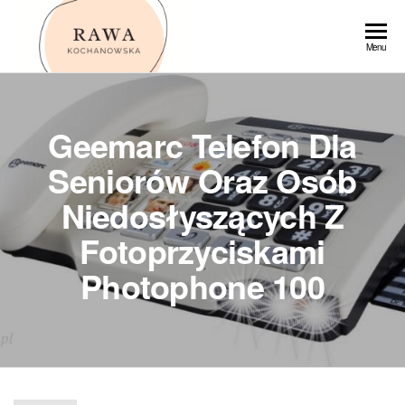
Przejdź
do
Rawa
Menu
treści
Geemarc Telefon Dla
Seniorów Oraz Osób
Niedosłyszących Z
Fotoprzyciskami
Photophone 100