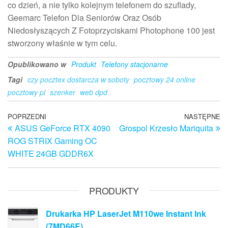
co dzień, a nie tylko kolejnym telefonem do szuflady,
Geemarc Telefon Dla Seniorów Oraz Osób
Niedosłyszących Z Fotoprzyciskami Photophone 100 jest
stworzony właśnie w tym celu.
Opublikowano w
Produkt
Telefony stacjonarne
Tagi
czy pocztex dostarcza w soboty
pocztowy 24 online
pocztowy pl
szenker
web dpd
Nawigacja
Poprzedni
POPRZEDNI
NASTĘPNE
N
ASUS GeForce RTX 4090
Grospol Krzesło Mariquita
wpis
w
wpisu
ROG STRIX Gaming OC
WHITE 24GB GDDR6X
PRODUKTY
Drukarka HP LaserJet M110we Instant Ink
(7MD66E)