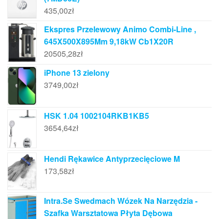
435,00
zł
Ekspres Przelewowy Animo Combi-Line ,
645X500X895Mm 9,18kW Cb1X20R
20505,28
zł
iPhone 13 zielony
3749,00
zł
HSK 1.04 1002104RKB1KB5
3654,64
zł
Hendi Rękawice Antyprzecięciowe M
173,58
zł
Intra.Se Swedmach Wózek Na Narzędzia -
Szafka Warsztatowa Płyta Dębowa