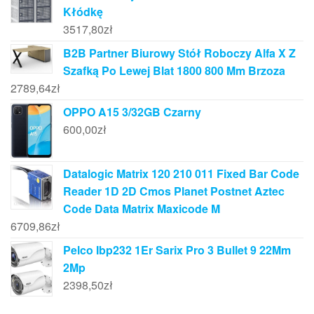
Kłódkę
3517,80
zł
B2B Partner Biurowy Stół Roboczy Alfa X Z
Szafką Po Lewej Blat 1800 800 Mm Brzoza
2789,64
zł
OPPO A15 3/32GB Czarny
600,00
zł
Datalogic Matrix 120 210 011 Fixed Bar Code
Reader 1D 2D Cmos Planet Postnet Aztec
Code Data Matrix Maxicode M
6709,86
zł
Pelco Ibp232 1Er Sarix Pro 3 Bullet 9 22Mm
2Mp
2398,50
zł