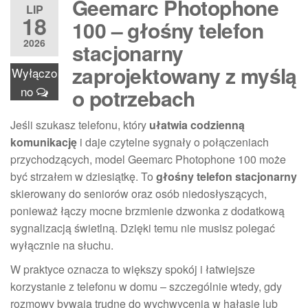
Geemarc Photophone
LIP
18
100 – głośny telefon
2026
stacjonarny
zaprojektowany z myślą
Wyłączo
no
o potrzebach
Jeśli szukasz telefonu, który
ułatwia codzienną
komunikację
i daje czytelne sygnały o połączeniach
przychodzących, model Geemarc Photophone 100 może
być strzałem w dziesiątkę. To
głośny telefon stacjonarny
skierowany do seniorów oraz osób niedosłyszących,
ponieważ łączy mocne brzmienie dzwonka z dodatkową
sygnalizacją świetlną. Dzięki temu nie musisz polegać
wyłącznie na słuchu.
W praktyce oznacza to większy spokój i łatwiejsze
korzystanie z telefonu w domu – szczególnie wtedy, gdy
rozmowy bywają trudne do wychwycenia w hałasie lub