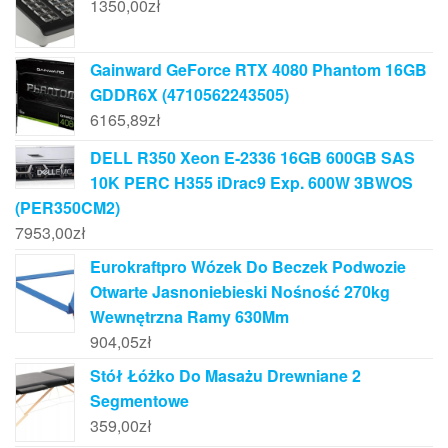
1350,00
zł
Gainward GeForce RTX 4080 Phantom 16GB
GDDR6X (4710562243505)
6165,89
zł
DELL R350 Xeon E-2336 16GB 600GB SAS
10K PERC H355 iDrac9 Exp. 600W 3BWOS
(PER350CM2)
7953,00
zł
Eurokraftpro Wózek Do Beczek Podwozie
Otwarte Jasnoniebieski Nośność 270kg
Wewnętrzna Ramy 630Mm
904,05
zł
Stół Łóżko Do Masażu Drewniane 2
Segmentowe
359,00
zł