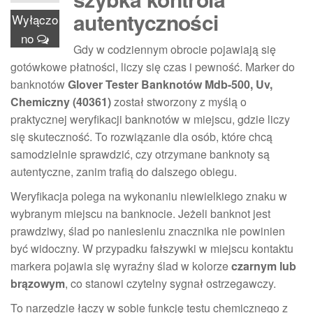
autentyczności
Wyłączo
no
Gdy w codziennym obrocie pojawiają się
gotówkowe płatności, liczy się czas i pewność. Marker do
banknotów
Glover Tester Banknotów Mdb-500, Uv,
Chemiczny (40361)
został stworzony z myślą o
praktycznej weryfikacji banknotów w miejscu, gdzie liczy
się skuteczność. To rozwiązanie dla osób, które chcą
samodzielnie sprawdzić, czy otrzymane banknoty są
autentyczne, zanim trafią do dalszego obiegu.
Weryfikacja polega na wykonaniu niewielkiego znaku w
wybranym miejscu na banknocie. Jeżeli banknot jest
prawdziwy, ślad po naniesieniu znacznika nie powinien
być widoczny. W przypadku fałszywki w miejscu kontaktu
markera pojawia się wyraźny ślad w kolorze
czarnym lub
brązowym
, co stanowi czytelny sygnał ostrzegawczy.
To narzędzie łączy w sobie funkcję testu chemicznego z