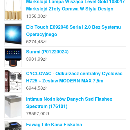
Markslöjd Lampa Wisząca Level Gold 108047
Markslojd Złoty Oprawa W Stylu Design
1358,30
zł
Elo Touch E692048 Seria I 2.0 Bez Systemu
Operacyjnego
5274,48
zł
Sunmi (P01220024)
3931,99
zł
CYCLOVAC - Odkurzacz centralny Cyclovac
H725 + Zestaw MODERN MAX 7,5m
6944,58
zł
Intimus Nośników Danych Ssd Flashex
Spectrum (176101)
78597,00
zł
Fawag Lite Kasa Fiskalna