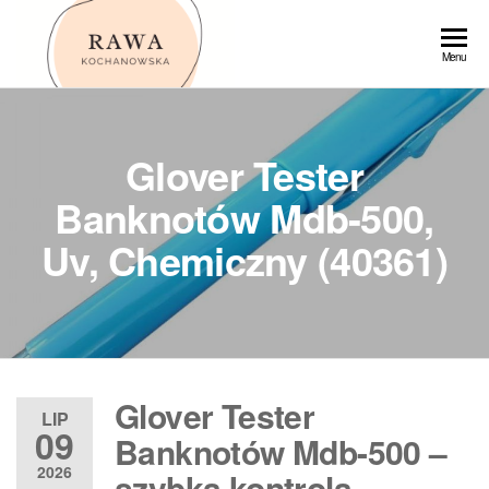
Przejdź
do
Rawa
Menu
treści
Glover Tester
Banknotów Mdb-500,
Uv, Chemiczny (40361)
Glover Tester
LIP
09
Banknotów Mdb-500 –
2026
szybka kontrola