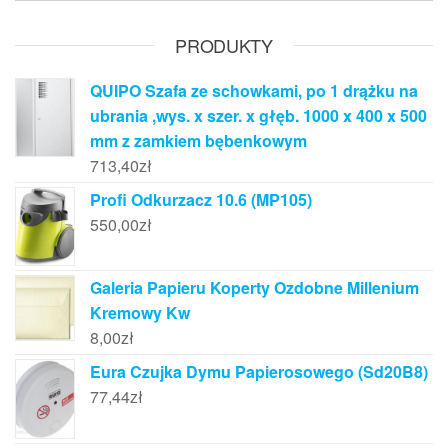
PRODUKTY
QUIPO Szafa ze schowkami, po 1 drążku na
ubrania ,wys. x szer. x głęb. 1000 x 400 x 500
mm z zamkiem bębenkowym
713,40
zł
Profi Odkurzacz 10.6 (MP105)
550,00
zł
Galeria Papieru Koperty Ozdobne Millenium
Kremowy Kw
8,00
zł
Eura Czujka Dymu Papierosowego (Sd20B8)
77,44
zł