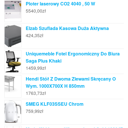
Ploter laserowy CO2 4040 , 50 W
5540,00
zł
Elzab Szuflada Kasowa Duża Aktywna
424,35
zł
Uniquemeble Fotel Ergonomiczny Do Biura
Saga Plus Khaki
1459,99
zł
Hendi Stół Z Dwoma Zlewami Skręcany O
Wym. 1000X700X H 850mm
1763,73
zł
SMEG KLF03SSEU Chrom
759,99
zł