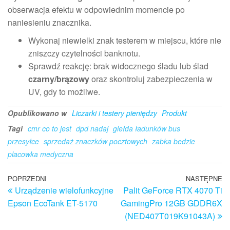
obserwacja efektu w odpowiednim momencie po
naniesieniu znacznika.
Wykonaj niewielki znak testerem w miejscu, które nie
zniszczy czytelności banknotu.
Sprawdź reakcję: brak widocznego śladu lub ślad
czarny/brązowy
oraz skontroluj zabezpieczenia w
UV, gdy to możliwe.
Opublikowano w
Liczarki i testery pieniędzy
Produkt
Tagi
cmr co to jest
dpd nadaj
giełda ładunków bus
przesyłce
sprzedaż znaczków pocztowych
zabka bedzie
placowka medyczna
Nawigacja
Poprzedni
POPRZEDNI
NASTĘPNE
N
Urządzenie wielofunkcyjne
Palit GeForce RTX 4070 Ti
wpis
w
wpisu
Epson EcoTank ET-5170
GamingPro 12GB GDDR6X
(NED407T019K91043A)