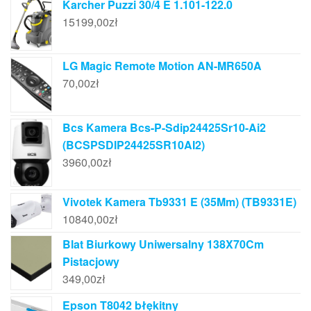
Karcher Puzzi 30/4 E 1.101-122.0
15199,00
zł
LG Magic Remote Motion AN-MR650A
70,00
zł
Bcs Kamera Bcs-P-Sdip24425Sr10-Ai2
(BCSPSDIP24425SR10AI2)
3960,00
zł
Vivotek Kamera Tb9331 E (35Mm) (TB9331E)
10840,00
zł
Blat Biurkowy Uniwersalny 138X70Cm
Pistacjowy
349,00
zł
Epson T8042 błękitny