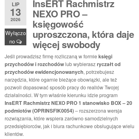
InsERT Rachmistrz
LIP
13
NEXO PRO –
2026
księgowość
uproszczona, która daje
Wyłączo
no
więcej swobody
Jeśli prowadzisz firmę rozliczaną w formie
księgi
przychodów i rozchodów
lub wybierasz
ryczałt od
przychodów ewidencjonowanych
, potrzebujesz
narzędzia, które ogarnie bieżące obowiązki, ale też
pozwoli dopasować sposób pracy do realiów Twojej
działalności. W tym właśnie kierunku idzie program
InsERT Rachmistrz NEXO PRO 1 stanowisko BOX – 20
podmiotów (OPRINSFIK0054)
– rozszerzona wersja
rozwiązania, które wspiera zarówno samodzielnych
przedsiębiorców, jak i biura rachunkowe obsługujące wielu
klientów.