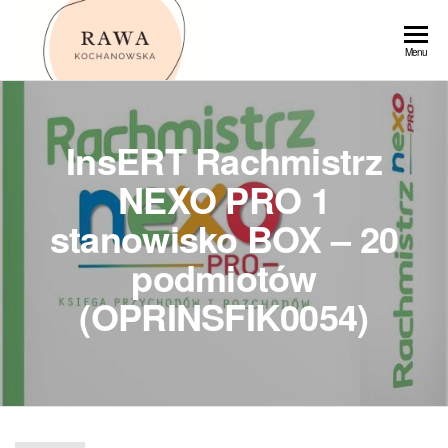
Przejdź
do
Rawa
Menu
treści
InsERT Rachmistrz
NEXO PRO 1
stanowisko BOX – 20
podmiotów
(OPRINSFIK0054)