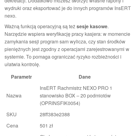
dekretacji. Dodatkowo możesz tworzyć własne raporty i
wydruki oraz eksportować je do innych programów InsERT
nexo.
Ważną funkcją operacyjną są też
sesje kasowe
.
Narzędzie wspiera weryfikację pracy kasjera: w momencie
zamykania sesji program sam wylicza, czy stan środków
pieniężnych jest zgodny z operacjami zarejestrowanymi w
systemie. To pomaga ograniczać ryzyko rozbieżności i
ułatwia kontrolę.
Parametr
Dane
InsERT Rachmistrz NEXO PRO 1
Nazwa
stanowisko BOX – 20 podmiotów
(OPRINSFIK0054)
SKU
28ff383e2388
Cena
501 zł