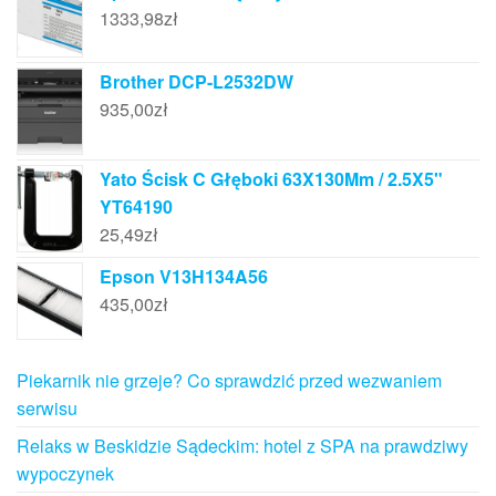
1333,98
zł
Brother DCP-L2532DW
935,00
zł
Yato Ścisk C Głęboki 63X130Mm / 2.5X5"
YT64190
25,49
zł
Epson V13H134A56
435,00
zł
Piekarnik nie grzeje? Co sprawdzić przed wezwaniem
serwisu
Relaks w Beskidzie Sądeckim: hotel z SPA na prawdziwy
wypoczynek