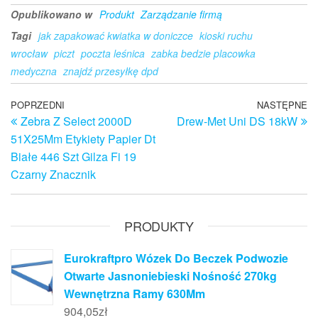
Opublikowano w
Produkt
Zarządzanie firmą
Tagi
jak zapakować kwiatka w doniczce
kioski ruchu
wrocław
piczt
poczta leśnica
zabka bedzie placowka
medyczna
znajdź przesyłkę dpd
Nawigacja
Poprzedni
POPRZEDNI
NASTĘPNE
N
Zebra Z Select 2000D
Drew-Met Uni DS 18kW
wpis
w
wpisu
51X25Mm Etykiety Papier Dt
Białe 446 Szt Gilza Fi 19
Czarny Znacznik
PRODUKTY
Eurokraftpro Wózek Do Beczek Podwozie
Otwarte Jasnoniebieski Nośność 270kg
Wewnętrzna Ramy 630Mm
904,05
zł