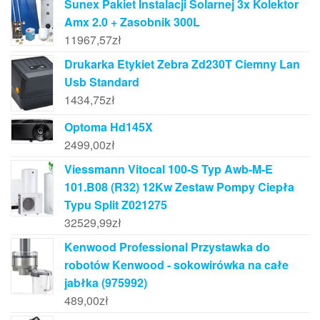
Sunex Pakiet Instalacji Solarnej 3x Kolektor
Amx 2.0 + Zasobnik 300L
11967,57
zł
Drukarka Etykiet Zebra Zd230T Ciemny Lan
Usb Standard
1434,75
zł
Optoma Hd145X
2499,00
zł
Viessmann Vitocal 100-S Typ Awb-M-E
101.B08 (R32) 12Kw Zestaw Pompy Ciepła
Typu Split Z021275
32529,99
zł
Kenwood Professional Przystawka do
robotów Kenwood - sokowirówka na całe
jabłka (975992)
489,00
zł