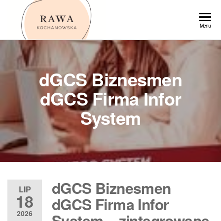
Przejdź
do
Rawa
Menu
treści
dGCS Biznesmen
dGCS Firma Infor
System
dGCS Biznesmen
LIP
18
dGCS Firma Infor
2026
System – zintegrowane