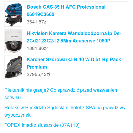
Bosch GAS 35 H AFC Professional
06019C3600
3641,87
zł
Hikvision Kamera Wandaloodporna Ip Ds-
2Cd2123G2-I 2.8Mm Acusense 1080P
1081,86
zł
Kärcher Szorowarka B 40 W D 51 Bp Pack
Premium
27955,43
zł
Piekarnik nie grzeje? Co sprawdzić przed wezwaniem
serwisu
Relaks w Beskidzie Sądeckim: hotel z SPA na prawdziwy
wypoczynek
TOPEX Imadło ślusarskie (07A110)