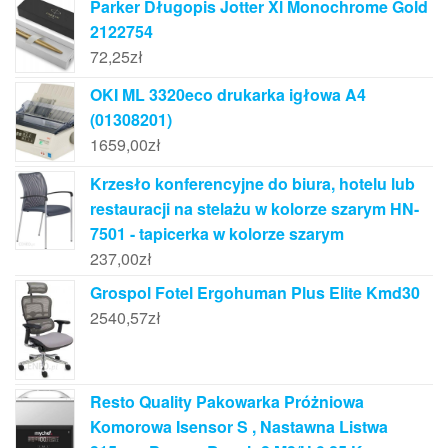
Parker Długopis Jotter Xl Monochrome Gold
2122754
72,25
zł
OKI ML 3320eco drukarka igłowa A4
(01308201)
1659,00
zł
Krzesło konferencyjne do biura, hotelu lub
restauracji na stelażu w kolorze szarym HN-
7501 - tapicerka w kolorze szarym
237,00
zł
Grospol Fotel Ergohuman Plus Elite Kmd30
2540,57
zł
Resto Quality Pakowarka Próżniowa
Komorowa Isensor S , Nastawna Listwa