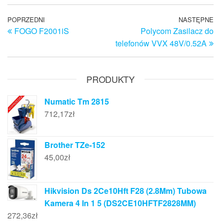
Nawigacja
Poprzedni
POPRZEDNI
NASTĘPNE
N
FOGO F2001iS
Polycom Zasilacz do
wpis
w
wpisu
telefonów VVX 48V/0.52A
PRODUKTY
Numatic Tm 2815
712,17
zł
Brother TZe-152
45,00
zł
Hikvision Ds 2Ce10Hft F28 (2.8Mm) Tubowa
Kamera 4 In 1 5 (DS2CE10HFTF2828MM)
272,36
zł