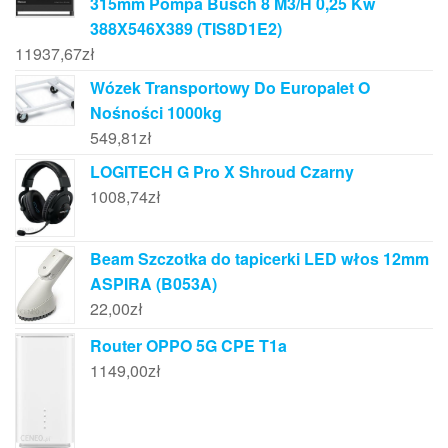
315mm Pompa Busch 8 M3/H 0,25 Kw
388X546X389 (TIS8D1E2)
11937,67
zł
Wózek Transportowy Do Europalet O
Nośności 1000kg
549,81
zł
LOGITECH G Pro X Shroud Czarny
1008,74
zł
Beam Szczotka do tapicerki LED włos 12mm
ASPIRA (B053A)
22,00
zł
Router OPPO 5G CPE T1a
1149,00
zł