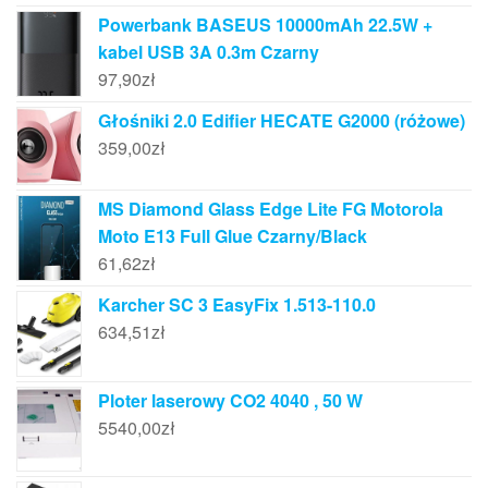
Powerbank BASEUS 10000mAh 22.5W +
kabel USB 3A 0.3m Czarny
97,90
zł
Głośniki 2.0 Edifier HECATE G2000 (różowe)
359,00
zł
MS Diamond Glass Edge Lite FG Motorola
Moto E13 Full Glue Czarny/Black
61,62
zł
Karcher SC 3 EasyFix 1.513-110.0
634,51
zł
Ploter laserowy CO2 4040 , 50 W
5540,00
zł