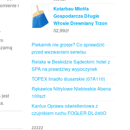
homienie i
Kotarbau Miotła
Gospodarcza Długie
h
Włosie Drewniany Trzon
.
32,99
zł
ym
Piekarnik nie grzeje? Co sprawdzić
czarną
przed wezwaniem serwisu
Relaks w Beskidzie Sądeckim: hotel z
SPA na prawdziwy wypoczynek
TOPEX Imadło ślusarskie (07A110)
Rękawice Nitrylowe Niebieskie Abena
 jest
100szt
a.
Kanlux Oprawa oświetleniowa z
czujnikiem ruchu FOGLER DL-240O
zzzzz