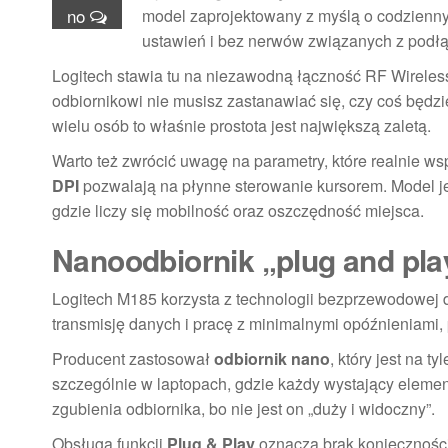
no
model zaprojektowany z myślą o codzienny
ustawień i bez nerwów związanych z podłą
Logitech stawia tu na niezawodną łączność RF Wireless
odbiornikowi nie musisz zastanawiać się, czy coś będzi
wielu osób to właśnie prostota jest największą zaletą.
Warto też zwrócić uwagę na parametry, które realnie ws
DPI
pozwalają na płynne sterowanie kursorem. Model je
gdzie liczy się mobilność oraz oszczędność miejsca.
Nanoodbiornik „plug and pla
Logitech M185 korzysta z technologii bezprzewodowej 
transmisję danych i pracę z minimalnymi opóźnieniami
Producent zastosował
odbiornik nano
, który jest na 
szczególnie w laptopach, gdzie każdy wystający eleme
zgubienia odbiornika, bo nie jest on „duży i widoczny”.
Obsługa funkcji
Plug & Play
oznacza brak konieczności