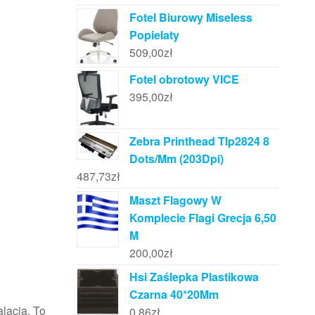
Fotel Biurowy Miseless
Popielaty
509,00
zł
Fotel obrotowy VICE
395,00
zł
Zebra Printhead Tlp2824 8
Dots/Mm (203Dpi)
487,73
zł
Maszt Flagowy W
Komplecie Flagi Grecja 6,50
M
200,00
zł
Hsi Zaślepka Plastikowa
Czarna 40*20Mm
lacją. To
0,86
zł