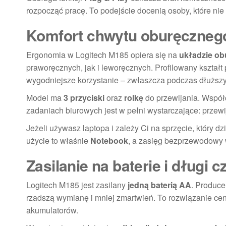
rozpocząć pracę. To podejście docenią osoby, które nie 
Komfort chwytu oburęcznego 
Ergonomia w Logitech M185 opiera się na
układzie o
praworęcznych, jak i leworęcznych. Profilowany kształ
wygodniejsze korzystanie – zwłaszcza podczas dłuższy
Model ma
3 przyciski
oraz
rolkę
do przewijania. Współ
zadaniach biurowych jest w pełni wystarczające: przewi
Jeżeli używasz laptopa i zależy Ci na sprzęcie, który d
użycie to właśnie
Notebook
, a zasięg bezprzewodowy
Zasilanie na baterie i długi c
Logitech M185 jest zasilany
jedną baterią AA
. Produc
rzadszą wymianę i mniej zmartwień. To rozwiązanie cen
akumulatorów.