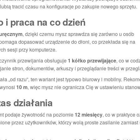
lubią tracić czasu na konfiguracje po zakupie nowego sprzętu.
i praca na co dzień
buręcznym
, dzięki czemu mysz sprawdza się zarówno u osób
t pomaga dopasować urządzenie do dłoni, co przekłada się na
ch sesji przy komputerze.
czynnik przewijania obsługuje
1 kółko przewijające
, co w cod
janie stron, dokumentów, arkuszy i przeglądanie treści w przeg
ziała „od razu”, ten wariant jest typowo biurowy i mobilny. Re
 wynosi
10 m
, więc mysz nie ogranicza Cię w ustawieniu stanow
zas działania
ent podaje żywotność na poziomie
12 miesięcy
, co w praktyce 
ione przez użytkowników, którzy wolą proste zasilanie zamiast