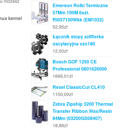
emu możesz
Emerson Rolki Termiczne
57Mm 100M 6szt.
nux kernel
Rt057100Wkk (EM1032)
52,95
zł
Łącznik stopy szlifierka
oscylacyjna vzo180
12,00
zł
Bosch GOF 1250 CE
Professional 0601626000
1666,01
zł
Rexel ClassicCut CL410
1100,00
zł
Zebra Zipship 3200 Thermal
Transfer Ribbon Wax/Resin
84Mm (03200GS08407)
18,88
zł