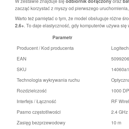
W zestawie znajduje się
odbiornik dołączony
oraz
ba
zacząć korzystać z myszy od pierwszego uruchomienia
Warto też pamiętać o tym, że model obsługuje różne śr
2.6+
. To daje elastyczność, gdy komputerów używa się w
Parametr
Producent / Kod producenta
Logitech
EAN
509920
SKU
14060a1
Technologia wykrywania ruchu
Optyczn
Rozdzielczość
1000 DP
Interfejs / Łączność
RF Wire
Pasmo częstotliwości
2.4 GHz
Zasięg bezprzewodowy
10 m