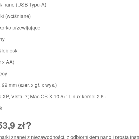
ik nano (USB Typu-A)
ski (wciśniane)
 kółko przewijające
ny
iebieski
(1x AA)
ęcy
 99 mm (szer. x gł. x wys.)
XP, Vista, 7; Mac OS X 10.5+; Linux kernel 2.6+
k
53,9 zł?
i znanej z niezawodności, z odbiornikiem nano i prostą insta