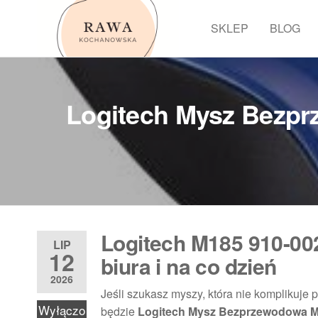
Przejdź
do
SKLEP
BLOG
Rawa
treści
Logitech Mysz Bezpr
Logitech M185 910-0
LIP
12
biura i na co dzień
2026
Jeśli szukasz myszy, która nie komplikuje 
Wyłączo
będzie
Logitech Mysz Bezprzewodowa M18