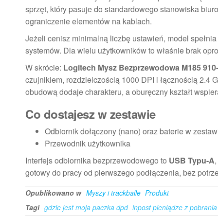
sprzęt, który pasuje do standardowego stanowiska biurow
ograniczenie elementów na kablach.
Jeżeli cenisz minimalną liczbę ustawień, model spełni
systemów. Dla wielu użytkowników to właśnie brak opr
W skrócie:
Logitech Mysz Bezprzewodowa M185 910
czujnikiem, rozdzielczością 1000 DPI i łącznością 2.4 
obudową dodaje charakteru, a oburęczny kształt wspie
Co dostajesz w zestawie
Odbiornik dołączony (nano) oraz baterie w zestaw
Przewodnik użytkownika
Interfejs odbiornika bezprzewodowego to
USB Typu-A
gotowy do pracy od pierwszego podłączenia, bez potr
Opublikowano w
Myszy i trackballe
Produkt
Tagi
gdzie jest moja paczka dpd
inpost pieniądze z pobrania