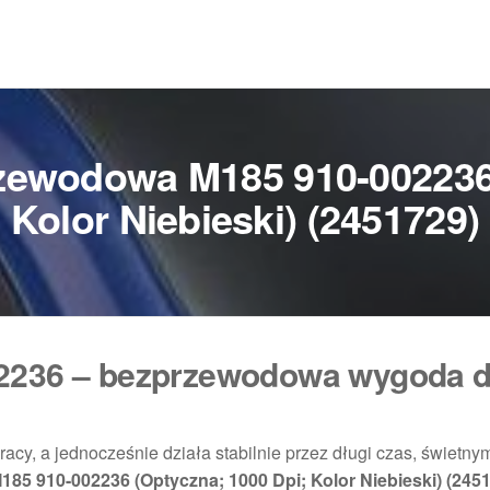
zewodowa M185 910-002236 
Kolor Niebieski) (2451729)
02236 – bezprzewodowa wygoda 
pracy, a jednocześnie działa stabilnie przez długi czas, świet
5 910-002236 (Optyczna; 1000 Dpi; Kolor Niebieski) (245