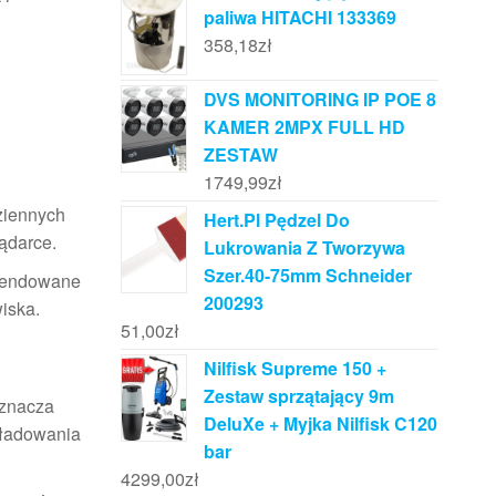
paliwa HITACHI 133369
358,18
zł
DVS MONITORING IP POE 8
KAMER 2MPX FULL HD
ZESTAW
1749,99
zł
ziennych
Hert.Pl Pędzel Do
lądarce.
Lukrowania Z Tworzywa
Szer.40-75mm Schneider
komendowane
200293
iska.
51,00
zł
Nilfisk Supreme 150 +
Zestaw sprzątający 9m
oznacza
DeluXe + Myjka Nilfisk C120
 ładowania
bar
4299,00
zł