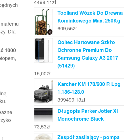
4498,11
zł
zbędnych
Toolland Wózek Do Drewna
Kominkowego Max. 250Kg
ki małemu
609,55
zł
zy. Dla
Qoltec Hartowane Szkło
Ochronne Premium Do
ść 1000
Samsung Galaxy A3 2017
ptopem,
(51429)
15,00
zł
Karcher KM 170/600 R Lpg
1.186-128.0
lną
399499,13
zł
ku.
Długopis Parker Jotter Xl
 ważne
Monochrome Black
yzyko
73,53
zł
Zespół zasilający - pompa
 i