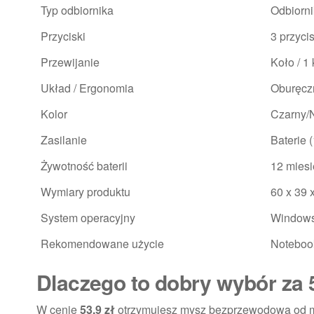
Typ odbiornika
Odbiorn
Przyciski
3 przyci
Przewijanie
Koło / 1
Układ / Ergonomia
Oburęcz
Kolor
Czarny/N
Zasilanie
Baterie 
Żywotność baterii
12 miesi
Wymiary produktu
60 x 39 x
System operacyjny
Windows 
Rekomendowane użycie
Noteboo
Dlaczego to dobry wybór za 
W cenie
53.9 zł
otrzymujesz mysz bezprzewodową od mark