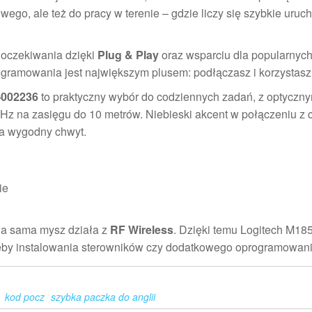
ego, ale też do pracy w terenie – gdzie liczy się szybkie uruc
a oczekiwania dzięki
Plug & Play
oraz wsparciu dla popularnyc
ogramowania jest największym plusem: podłączasz i korzystasz
-002236
to praktyczny wybór do codziennych zadań, z optyczn
GHz na zasięgu do 10 metrów. Niebieski akcent w połączeniu z 
ra wygodny chwyt.
ie
, a sama mysz działa z
RF Wireless
. Dzięki temu Logitech M185
zeby instalowania sterowników czy dodatkowego oprogramowani
kod pocz
szybka paczka do anglii