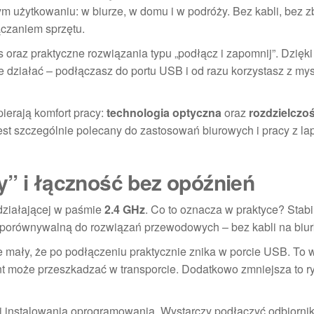
m użytkowaniu: w biurze, w domu i w podróży. Bez kabli, bez 
czaniem sprzętu.
 oraz praktyczne rozwiązania typu „podłącz i zapomnij”. Dzię
e działać – podłączasz do portu USB i od razu korzystasz z mys
pierają komfort pracy:
technologia optyczna
oraz
rozdzielczo
st szczególnie polecany do zastosowań biurowych i pracy z la
y” i łączność bez opóźnień
działającej w paśmie
2.4 GHz
. Co to oznacza w praktyce? Stabi
, porównywalną do rozwiązań przewodowych – bez kabli na biur
tyle mały, że po podłączeniu praktycznie znika w porcie USB. To
nt może przeszkadzać w transporcie. Dodatkowo zmniejsza to r
 instalowania oprogramowania. Wystarczy podłączyć odbiornik