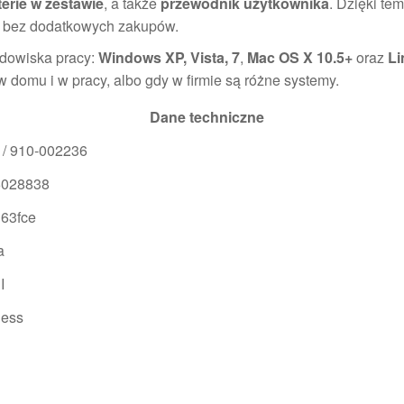
terie w zestawie
, a także
przewodnik użytkownika
. Dzięki t
, bez dodatkowych zakupów.
odowiska pracy:
Windows XP, Vista, 7
,
Mac OS X 10.5+
oraz
Li
 domu i w pracy, albo gdy w firmie są różne systemy.
Dane techniczne
 / 910-002236
6028838
63fce
a
I
less