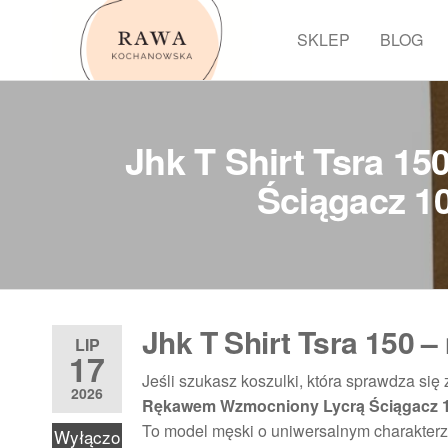
Przejdź
do
SKLEP
BLOG
Rawa
treści
Jhk T Shirt Tsra 1
Ściągacz 1
Jhk T Shirt Tsra 150 –
LIP
17
Jeśli szukasz koszulki, która sprawdza się 
2026
Rękawem Wzmocniony Lycrą Ściągacz 
To model męski o uniwersalnym charakterz
Wyłączo