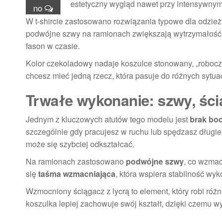
estetyczny wygląd nawet przy intensywnym
no
W t-shircie zastosowano rozwiązania typowe dla odzież
podwójne szwy na ramionach zwiększają wytrzymałość.
fason w czasie.
Kolor czekoladowy nadaje koszulce stonowany, „roboczy”
chcesz mieć jedną rzecz, która pasuje do różnych sytua
Trwałe wykonanie: szwy, śc
Jednym z kluczowych atutów tego modelu jest
brak bo
szczególnie gdy pracujesz w ruchu lub spędzasz długie 
może się szybciej odkształcać.
Na ramionach zastosowano
podwójne szwy
, co wzmac
się
taśma wzmacniająca
, która wspiera stabilność wy
Wzmocniony ściągacz z lycrą to element, który robi róż
koszulka lepiej zachowuje swój kształt, dzięki czemu w