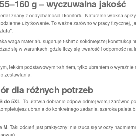
55–160 g – wyczuwalna jakość
ateriał znany z oddychalności i komfortu. Naturalne włókna sprzy
odzienne użytkowanie. To ważne zarówno w pracy fizycznej, ja
ziała”.
Taka waga materiału sugeruje t-shirt o solidniejszej konstrukcji 
wdzać się w warunkach, gdzie liczy się trwałość i odporność na
wym, lekkim podstawowym t-shirtem, tylko ubraniem o wyraźnie
do zestawiania.
bór dla różnych potrzeb
S do 5XL
. To ułatwia dobranie odpowiedniej wersji zarówno p
 kompletujesz ubrania do konkretnego zadania, szeroka paleta b
ze
M
. Taki odcień jest praktyczny: nie rzuca się w oczy nadmierni
tosowań.