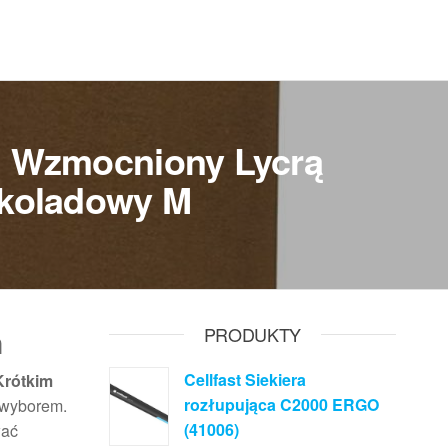
em Wzmocniony Lycrą
ekoladowy M
ń
PRODUKTY
Cellfast Siekiera
Krótkim
rozłupująca C2000 ERGO
 wyborem.
(41006)
wać