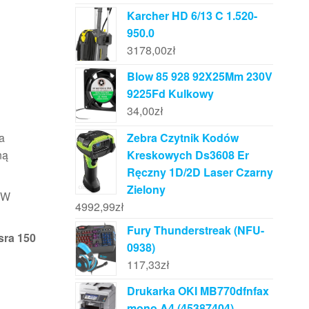
Karcher HD 6/13 C 1.520-
950.0
3178,00
zł
Blow 85 928 92X25Mm 230V
9225Fd Kulkowy
34,00
zł
Zebra Czytnik Kodów
a
Kreskowych Ds3608 Er
ną
Ręczny 1D/2D Laser Czarny
Zielony
 W
4992,99
zł
Fury Thunderstreak (NFU-
sra 150
0938)
117,33
zł
Drukarka OKI MB770dfnfax
mono A4 (45387404)