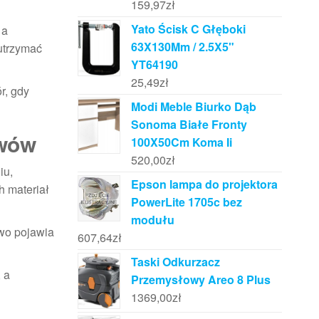
159,97
zł
Yato Ścisk C Głęboki
 a
63X130Mm / 2.5X5"
utrzymać
YT64190
25,49
zł
r, gdy
Modi Meble Biurko Dąb
Sonoma Białe Fronty
zwów
100X50Cm Koma Ii
520,00
zł
iu,
Epson lampa do projektora
h materiał
PowerLite 1705c bez
modułu
owo pojawia
607,64
zł
Taski Odkurzacz
 a
Przemysłowy Areo 8 Plus
1369,00
zł