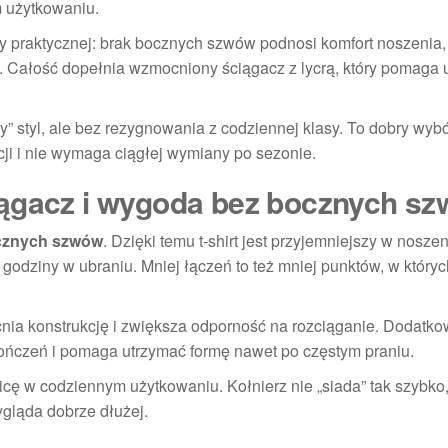
 użytkowaniu.
y praktycznej: brak bocznych szwów podnosi komfort noszenia,
 Całość dopełnia wzmocniony ściągacz z lycrą, który pomaga 
 styl, ale bez rezygnowania z codziennej klasy. To dobry wybó
cji i nie wymaga ciągłej wymiany po sezonie.
iągacz i wygoda bez bocznych s
cznych szwów
. Dzięki temu t-shirt jest przyjemniejszy w noszen
godziny w ubraniu. Mniej łączeń to też mniej punktów, w któryc
nia konstrukcję i zwiększa odporność na rozciąganie. Dodatk
kończeń i pomaga utrzymać formę nawet po częstym praniu.
nicę w codziennym użytkowaniu. Kołnierz nie „siada” tak szybko,
ygląda dobrze dłużej.