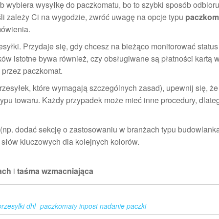
sób wybiera wysyłkę do paczkomatu, bo to szybki sposób odbior
li zależy Ci na wygodzie, zwróć uwagę na opcje typu
paczkoma
mówienia.
syłki. Przydaje się, gdy chcesz na bieżąco monitorować status 
ów istotne bywa również, czy obsługiwane są płatności kartą 
. przez paczkomat.
przesyłek, które wymagają szczególnych zasad), upewnij się, że
ypu towaru. Każdy przypadek może mieć inne procedury, dlate
 (np. dodać sekcję o zastosowaniu w branżach typu budowlanka,
 słów kluczowych dla kolejnych kolorów.
ach
i
taśma wzmacniająca
rzesylki dhl
paczkomaty inpost nadanie paczki