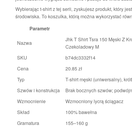
Wybierając t-shirt z tej serii, zyskujesz produkt, który 
środowiska. To koszulka, którą można wykorzystać równ
Parametr
Jhk T Shirt Tsra 150 Męski Z
Nazwa
Czekoladowy M
SKU
b74dc3332f14
Cena
20.85 zł
Typ
T-shirt męski (uniwersalny), kró
Szwów i konstrukcja
Brak bocznych szwów; podwójn
Wzmocnienie
Wzmocniony lycrą ściągacz
Skład
100% bawełna
Gramatura
155–160 g