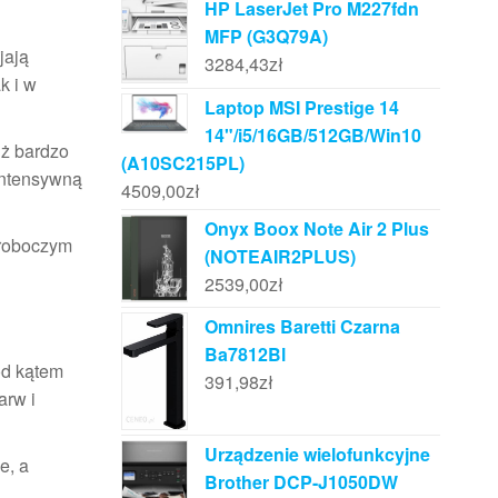
HP LaserJet Pro M227fdn
MFP (G3Q79A)
jają
3284,43
zł
k i w
Laptop MSI Prestige 14
14"/i5/16GB/512GB/Win10
niż bardzo
(A10SC215PL)
 intensywną
4509,00
zł
Onyx Boox Note Air 2 Plus
 roboczym
(NOTEAIR2PLUS)
2539,00
zł
Omnires Baretti Czarna
Ba7812Bl
od kątem
391,98
zł
arw i
Urządzenie wielofunkcyjne
e, a
Brother DCP-J1050DW