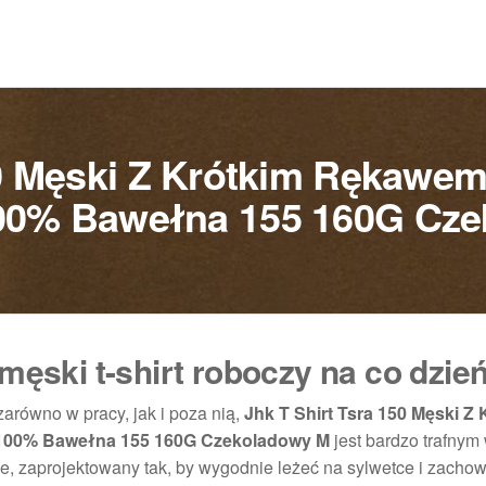
50 Męski Z Krótkim Rękaw
00% Bawełna 155 160G Cz
 męski t-shirt roboczy na co dzie
zarówno w pracy, jak i poza nią,
Jhk T Shirt Tsra 150 Męski Z 
100% Bawełna 155 160G Czekoladowy M
jest bardzo trafnym
e, zaprojektowany tak, by wygodnie leżeć na sylwetce i zacho