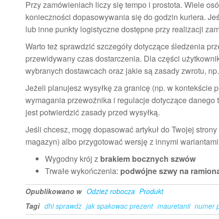
Przy zamówieniach liczy się tempo i prostota. Wiele o
konieczności dopasowywania się do godzin kuriera. Jeś
lub inne punkty logistyczne dostępne przy realizacji za
Warto też sprawdzić szczegóły dotyczące śledzenia prze
przewidywany czas dostarczenia. Dla części użytkownik
wybranych dostawcach oraz jakie są zasady zwrotu, np
Jeżeli planujesz wysyłkę za granicę (np. w kontekście 
wymagania przewoźnika i regulacje dotyczące danego t
jest potwierdzić zasady przed wysyłką.
Jeśli chcesz, mogę dopasować artykuł do Twojej strony
magazyn) albo przygotować wersję z innymi wariantami
Wygodny krój z
brakiem bocznych szwów
Trwałe wykończenia:
podwójne szwy na ramion
Opublikowano w
Odzież robocza
Produkt
Tagi
dhl sprawdz
jak spakowac prezent
mauretanii
numer p