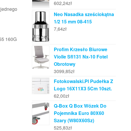
602,24
zł
o jednego
Neo Nasadka sześciokątna
1/2 15 mm 08-415
7,64
zł
155 160G
Profim Krzesło Biurowe
Violle Sfl131 Nx-10 Fotel
Obrotowy
3099,85
zł
Fotokowalski.Pl Pudełka Z
Logo 16X11X3 5Cm 10szt.
62,00
zł
Q-Box Q Box Wózek Do
Pojemnika Euro 80X60
Szary (W80X60Sz)
525,83
zł