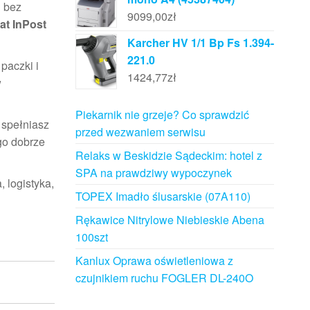
u bez
9099,00
zł
t InPost
Karcher HV 1/1 Bp Fs 1.394-
221.0
paczki i
1424,77
zł
w
Piekarnik nie grzeje? Co sprawdzić
 spełniasz
przed wezwaniem serwisu
go dobrze
Relaks w Beskidzie Sądeckim: hotel z
SPA na prawdziwy wypoczynek
 logistyka,
TOPEX Imadło ślusarskie (07A110)
Rękawice Nitrylowe Niebieskie Abena
100szt
Kanlux Oprawa oświetleniowa z
czujnikiem ruchu FOGLER DL-240O