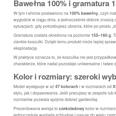
Bawełna 100% i gramatura 1
W tym t-shircie postawiono na
100% bawełny
, czyli m
wygodzie w ciągu dnia, a jednocześnie dobrze znoszą c
sytuacjach, gdy potrzebujesz ubrania, które po prostu „d
Gramatura została określona na poziomie
155–160 g
. 
cienkie koszulki. Dzięki temu produkt może lepiej spra
eksploatację.
W praktyce oznacza to, że koszulka nie jest przypadko
charakterze, które nadal pozostaje uniwersalne i łatwe 
Kolor i rozmiary: szeroki wy
Model występuje w aż
47 kolorach
i w rozmiarach od
X
stylu, jak i dopasowania. Jeśli pracujesz w zespole lub
rozmiarów pozwala spójnie dobrać garderobę.
Prezentowana wersja to
czekoladowy
kolor w rozmiar
jednocześnie wygląda schludnie i pasuje do wielu zas