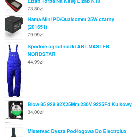
Elzab Torba Na Kasę Elzab K10
73,80
zł
Hama Mini PD/Qualcomm 25W czarny
(201651)
79,99
zł
Spodnie ogrodniczki ART.MASTER
NORDSTAR
44,99
zł
Blow 85 928 92X25Mm 230V 9225Fd Kulkowy
34,00
zł
Mistervac Dysza Podłogowa Do Electrolux