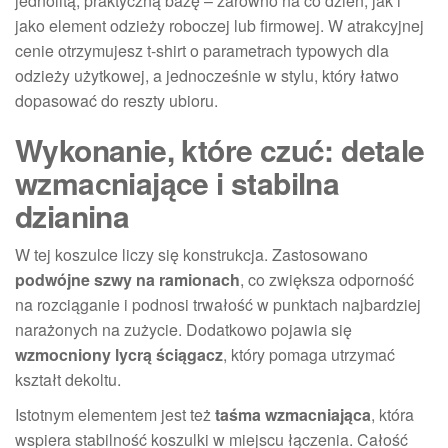
jednolitą, praktyczną bazę – zarówno na co dzień, jak i
jako element odzieży roboczej lub firmowej. W atrakcyjnej
cenie otrzymujesz t-shirt o parametrach typowych dla
odzieży użytkowej, a jednocześnie w stylu, który łatwo
dopasować do reszty ubioru.
Wykonanie, które czuć: detale
wzmacniające i stabilna
dzianina
W tej koszulce liczy się konstrukcja. Zastosowano
podwójne szwy na ramionach
, co zwiększa odporność
na rozciąganie i podnosi trwałość w punktach najbardziej
narażonych na zużycie. Dodatkowo pojawia się
wzmocniony lycrą ściągacz
, który pomaga utrzymać
kształt dekoltu.
Istotnym elementem jest też
taśma wzmacniająca
, która
wspiera stabilność koszulki w miejscu łączenia. Całość