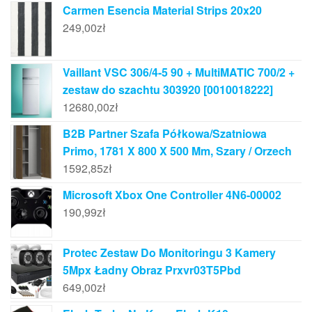
Carmen Esencia Material Strips 20x20
249,00
zł
Vaillant VSC 306/4-5 90 + MultiMATIC 700/2 +
zestaw do szachtu 303920 [0010018222]
12680,00
zł
B2B Partner Szafa Półkowa/Szatniowa
Primo, 1781 X 800 X 500 Mm, Szary / Orzech
1592,85
zł
Microsoft Xbox One Controller 4N6-00002
190,99
zł
Protec Zestaw Do Monitoringu 3 Kamery
5Mpx Ładny Obraz Prxvr03T5Pbd
649,00
zł