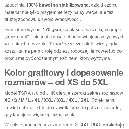
uzupełnia
100% bawełna stabilizowana
, dzięki czemu
materiał nie tylko przyjemnie leży na sylwetce, ale też
dłużej zachowuje swoje właściwości.
Gramatura wynosi
170 gsm
, co plasuje koszulkę w grupie
„konkretnej” – nie jest cienka ani prześwitująca w typowych
warunkach noszenia. To ważne szczególnie wtedy, gdy
koszulka ma pełnić rolę odzieży roboczej, firmowej lub po
prostu ma być codziennym t-shirtem, który wytrzyma.
Kolor grafitowy i dopasowanie
rozmiarów – od XS do 5XL
Model TSRA170 od JHK oferuje szeroki zakres rozmiarów:
XS / S / M / L / XL / XXL / 3XL / 4XL / 5XL
. Dzięki temu
łatwiej dobrać t-shirt do sylwetki oraz do potrzeb zespołu,
gdy kupujesz większą liczbę sztuk.
W opisie producenta zaznaczono, że
4XL i 5XL posiadają