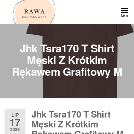
Przejdź
do
Rawa
Menu
treści
Jhk Tsra170 T Shirt
Męski Z Krótkim
Rękawem Grafitowy M
Jhk Tsra170 T Shirt
LIP
17
Męski Z Krótkim
2026
Rękawem Grafitowy M