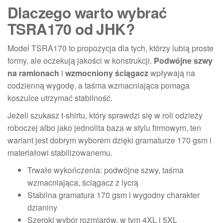
Dlaczego warto wybrać
TSRA170 od JHK?
Model TSRA170 to propozycja dla tych, którzy lubią proste
formy, ale oczekują jakości w konstrukcji.
Podwójne szwy
na ramionach
i
wzmocniony ściągacz
wpływają na
codzienną wygodę, a taśma wzmacniająca pomaga
koszulce utrzymać stabilność.
Jeżeli szukasz t-shirtu, który sprawdzi się w roli odzieży
roboczej albo jako jednolita baza w stylu firmowym, ten
wariant jest dobrym wyborem dzięki gramaturze 170 gsm i
materiałowi stabilizowanemu.
Trwałe wykończenia: podwójne szwy, taśma
wzmacniająca, ściągacz z lycrą
Stabilna gramatura 170 gsm i wygodny charakter
dzianiny
Szeroki wybór rozmiarów, w tym 4XL i 5XL