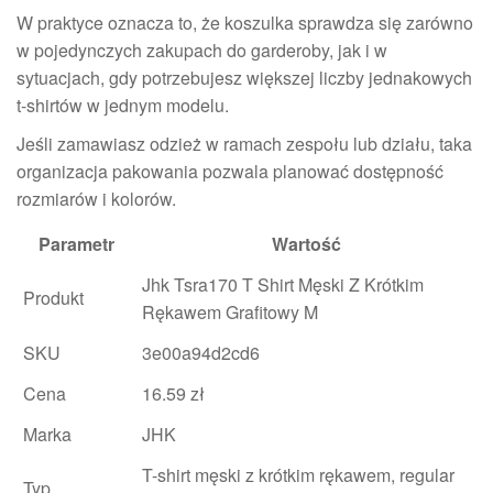
W praktyce oznacza to, że koszulka sprawdza się zarówno
w pojedynczych zakupach do garderoby, jak i w
sytuacjach, gdy potrzebujesz większej liczby jednakowych
t-shirtów w jednym modelu.
Jeśli zamawiasz odzież w ramach zespołu lub działu, taka
organizacja pakowania pozwala planować dostępność
rozmiarów i kolorów.
Parametr
Wartość
Jhk Tsra170 T Shirt Męski Z Krótkim
Produkt
Rękawem Grafitowy M
SKU
3e00a94d2cd6
Cena
16.59 zł
Marka
JHK
T-shirt męski z krótkim rękawem, regular
Typ