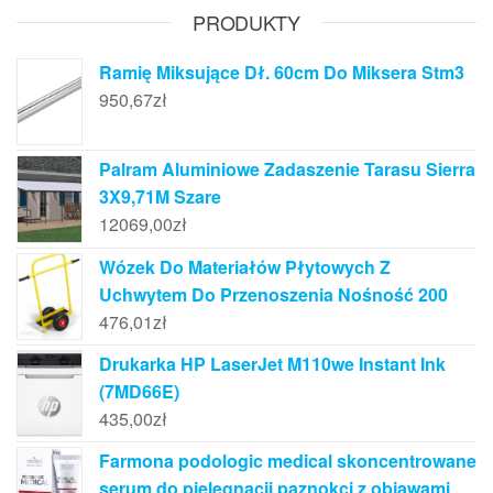
PRODUKTY
Ramię Miksujące Dł. 60cm Do Miksera Stm3
950,67
zł
Palram Aluminiowe Zadaszenie Tarasu Sierra
3X9,71M Szare
12069,00
zł
Wózek Do Materiałów Płytowych Z
Uchwytem Do Przenoszenia Nośność 200
476,01
zł
Drukarka HP LaserJet M110we Instant Ink
(7MD66E)
435,00
zł
Farmona podologic medical skoncentrowane
serum do pielęgnacji paznokci z objawami