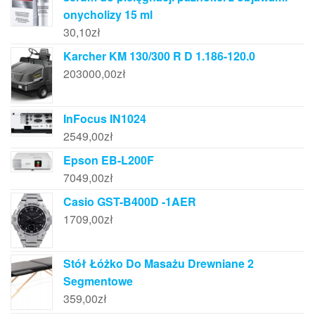
onycholizy 15 ml
30,10
zł
Karcher KM 130/300 R D 1.186-120.0
203000,00
zł
InFocus IN1024
2549,00
zł
Epson EB-L200F
7049,00
zł
Casio GST-B400D -1AER
1709,00
zł
Stół Łóżko Do Masażu Drewniane 2
Segmentowe
359,00
zł