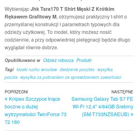
Wybierając
Jhk Tsra170 T Shirt Męski Z Krótkim
Rękawem Grafitowy M
, otrzymujesz praktyczny t-shirt o
przemyślanej konstrukcji i parametrach typowych dla
odzieży użytkowej. To model, który możesz nosić
codziennie, a przy odpowiedniej pielęgnacji będzie długo
wyglądał równie dobrze.
Opublikowano w
Odzież robocza
Produkt
Tagi
kioski ruchu wrocław
śledzenie pocztex
wysyłka
poczta
wysyłka za pobraniem ze sprawdzeniem zawartości
Nawigacja
Poprzedni
POPRZEDNI
NASTĘPNE
N
Knipex Szczypce tnące
Samsung Galaxy Tab S7 FE
wpis
w
wpisu
boczne o dużej
Wi-Fi 12,4″ 4/64GB Srebrny
wytrzymałości TwinForce 73
(SM-T733NZSAEUB)
72 180