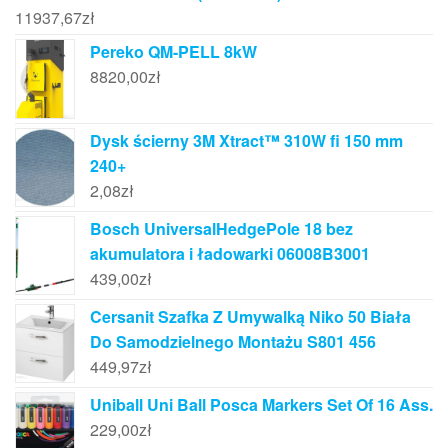
11937,67
zł
Pereko QM-PELL 8kW
8820,00
zł
Dysk ścierny 3M Xtract™ 310W fi 150 mm
240+
2,08
zł
Bosch UniversalHedgePole 18 bez
akumulatora i ładowarki 06008B3001
439,00
zł
Cersanit Szafka Z Umywalką Niko 50 Biała
Do Samodzielnego Montażu S801 456
449,97
zł
Uniball Uni Ball Posca Markers Set Of 16 Ass.
229,00
zł