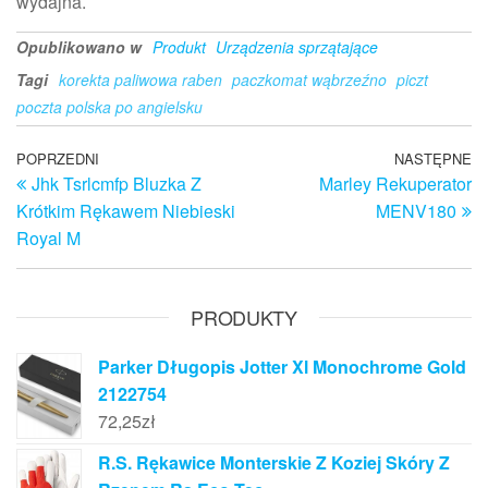
wydajna.
Opublikowano w
Produkt
Urządzenia sprzątające
Tagi
korekta paliwowa raben
paczkomat wąbrzeźno
piczt
poczta polska po angielsku
Nawigacja
Poprzedni
POPRZEDNI
NASTĘPNE
N
Jhk Tsrlcmfp Bluzka Z
Marley Rekuperator
wpis
w
wpisu
Krótkim Rękawem Niebieski
MENV180
Royal M
PRODUKTY
Parker Długopis Jotter Xl Monochrome Gold
2122754
72,25
zł
R.S. Rękawice Monterskie Z Koziej Skóry Z