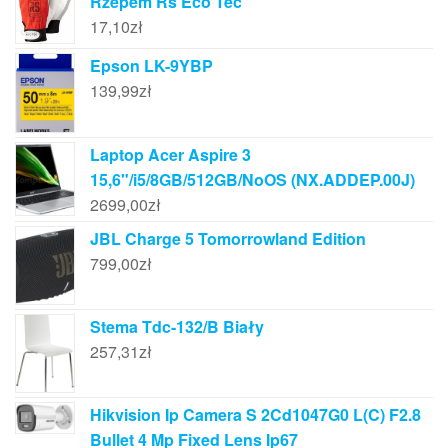
Rzepem Rs Eco Tec
17,10
zł
Epson LK-9YBP
139,99
zł
Laptop Acer Aspire 3
15,6"/i5/8GB/512GB/NoOS (NX.ADDEP.00J)
2699,00
zł
JBL Charge 5 Tomorrowland Edition
799,00
zł
Stema Tdc-132/B Biały
257,31
zł
Hikvision Ip Camera S 2Cd1047G0 L(C) F2.8
Bullet 4 Mp Fixed Lens Ip67