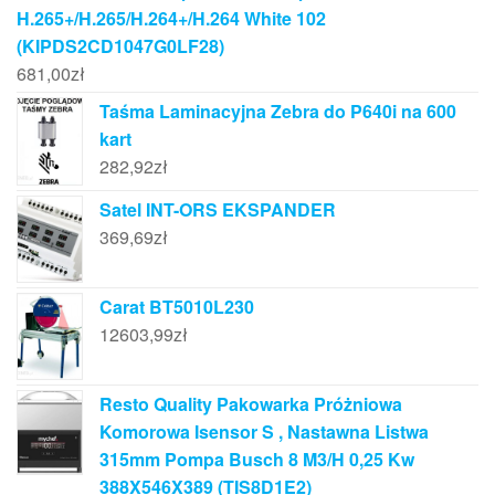
H.265+/H.265/H.264+/H.264 White 102
(KIPDS2CD1047G0LF28)
681,00
zł
Taśma Laminacyjna Zebra do P640i na 600
kart
282,92
zł
Satel INT-ORS EKSPANDER
369,69
zł
Carat BT5010L230
12603,99
zł
Resto Quality Pakowarka Próżniowa
Komorowa Isensor S , Nastawna Listwa
315mm Pompa Busch 8 M3/H 0,25 Kw
388X546X389 (TIS8D1E2)