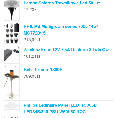
Lampa Solarna Trawnikowa Led 50 Lm
17,20
zł
PHILIPS Multigroom series 7000 14w1
MG7720/15
218,99
zł
Zasilacz Espe 12V 7,5A Desktop 3 Lata Gw.
101,21
zł
Belle Promix 1800E
789,00
zł
Philips Ledinaire Panel LED RC065B
LED34S/840 PSU W60L60 NOC