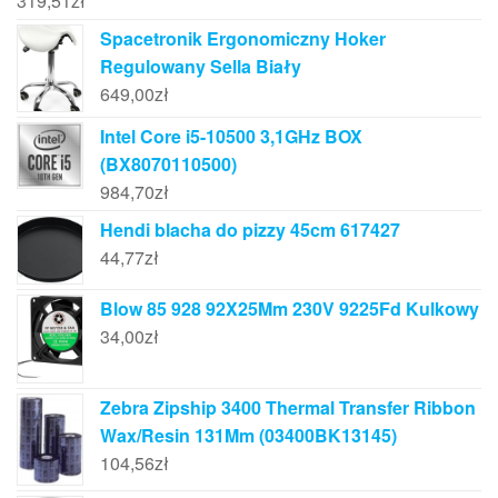
319,51
zł
Spacetronik Ergonomiczny Hoker
Regulowany Sella Biały
649,00
zł
Intel Core i5-10500 3,1GHz BOX
(BX8070110500)
984,70
zł
Hendi blacha do pizzy 45cm 617427
44,77
zł
Blow 85 928 92X25Mm 230V 9225Fd Kulkowy
34,00
zł
Zebra Zipship 3400 Thermal Transfer Ribbon
Wax/Resin 131Mm (03400BK13145)
104,56
zł