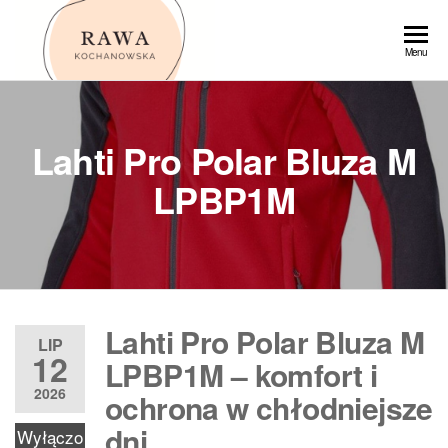
Przejdź
do
Rawa
Menu
treści
Lahti Pro Polar Bluza M
LPBP1M
Lahti Pro Polar Bluza M
LIP
12
LPBP1M – komfort i
2026
ochrona w chłodniejsze
dni
Wyłączo