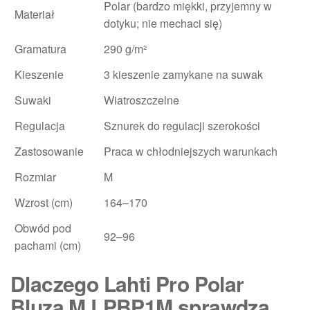
Polar (bardzo miękki, przyjemny w
Materiał
dotyku; nie mechaci się)
Gramatura
290 g/m²
Kieszenie
3 kieszenie zamykane na suwak
Suwaki
Wiatroszczelne
Regulacja
Sznurek do regulacji szerokości
Zastosowanie
Praca w chłodniejszych warunkach
Rozmiar
M
Wzrost (cm)
164–170
Obwód pod
92–96
pachami (cm)
Dlaczego Lahti Pro Polar
Bluza M LPBP1M sprawdza