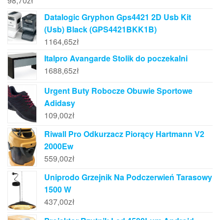
98,70
zł
Datalogic Gryphon Gps4421 2D Usb Kit
(Usb) Black (GPS4421BKK1B)
1164,65
zł
Italpro Avangarde Stolik do poczekalni
1688,65
zł
Urgent Buty Robocze Obuwie Sportowe
Adidasy
109,00
zł
Riwall Pro Odkurzacz Piorący Hartmann V2
2000Ew
559,00
zł
Uniprodo Grzejnik Na Podczerwień Tarasowy
1500 W
437,00
zł