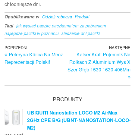
chłodniejsze dni.
Opublikowano w
Odzież robocza
Produkt
Tagi
jak wysłać paczkę paczkomatem za pobraniem
najlepsze paczki w poznaniu
sledzenie dhl paczki
Nawigacja
Poprzedni
POPRZEDNI
NASTĘPNE
N
Peleryna Kibica Na Mecz
Kaiser Kraft Pojemnik Na
wpis
w
wpisu
Reprezentacji Polski!
Rolkach Z Aluminium Wys X
Szer Głęb 1530 1630 406Mm
PRODUKTY
UBIQUITI Nanostation LOCO M2 AirMax
2GHz CPE B/G (UBNT-NANOSTATION-LOCO-
M2)