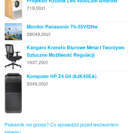
Projektor Rzutnik Led 4500Lum Android
719,00
zł
Monitor Panasonic Th-55Vf2Hw
28049,00
zł
Kangaro Krzesło Biurowe Metal I Tworzywo
Sztuczne Możliwość Regulacji
1637,29
zł
Komputer HP Z4 G4 (8JK45EA)
9349,00
zł
Piekarnik nie grzeje? Co sprawdzić przed wezwaniem
serwisu