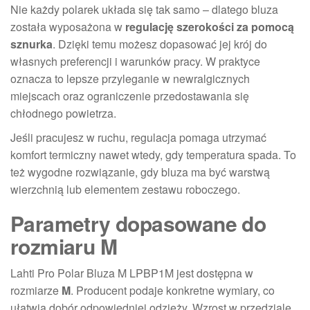
Nie każdy polarek układa się tak samo – dlatego bluza
została wyposażona w
regulację szerokości za pomocą
sznurka
. Dzięki temu możesz dopasować jej krój do
własnych preferencji i warunków pracy. W praktyce
oznacza to lepsze przyleganie w newralgicznych
miejscach oraz ograniczenie przedostawania się
chłodnego powietrza.
Jeśli pracujesz w ruchu, regulacja pomaga utrzymać
komfort termiczny nawet wtedy, gdy temperatura spada. To
też wygodne rozwiązanie, gdy bluza ma być warstwą
wierzchnią lub elementem zestawu roboczego.
Parametry dopasowane do
rozmiaru M
Lahti Pro Polar Bluza M LPBP1M jest dostępna w
rozmiarze
M
. Producent podaje konkretne wymiary, co
ułatwia dobór odpowiedniej odzieży. Wzrost w przedziale