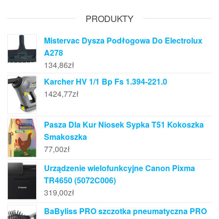
PRODUKTY
Mistervac Dysza Podłogowa Do Electrolux
A278
134,86
zł
Karcher HV 1/1 Bp Fs 1.394-221.0
1424,77
zł
Pasza Dla Kur Niosek Sypka T51 Kokoszka
Smakoszka
77,00
zł
Urządzenie wielofunkcyjne Canon Pixma
TR4650 (5072C006)
319,00
zł
BaByliss PRO szczotka pneumatyczna PRO