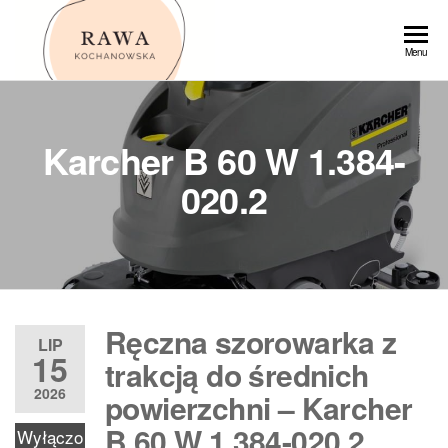
Przejdź
do
Rawa
Menu
treści
Karcher B 60 W 1.384-
020.2
Ręczna szorowarka z
LIP
15
trakcją do średnich
2026
powierzchni – Karcher
B 60 W 1.384-020.2
Wyłączo