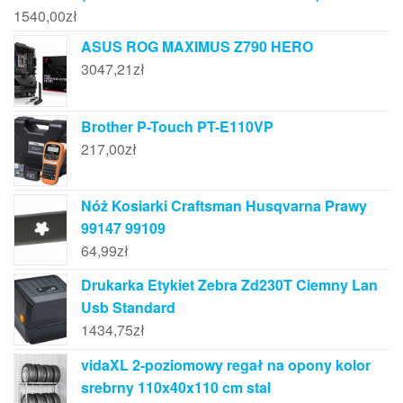
1540,00
zł
ASUS ROG MAXIMUS Z790 HERO
3047,21
zł
Brother P-Touch PT-E110VP
217,00
zł
Nóż Kosiarki Craftsman Husqvarna Prawy
99147 99109
64,99
zł
Drukarka Etykiet Zebra Zd230T Ciemny Lan
Usb Standard
1434,75
zł
vidaXL 2-poziomowy regał na opony kolor
srebrny 110x40x110 cm stal