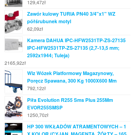
129,47
zł
Zawór kulowy TURIA PN40 3/4"x1" WZ
półśrubunek motyl
62,09
zł
Kamera DAHUA IPC-HFW2531TP-ZS-27135
IPC-HFW2531TP-ZS-27135 (2,7-13,5 mm;
2592x1944; Tuleja)
2165,92
zł
Wiz Wózek Platformowy Magazynowy,
Poręcz Spawana, 300 Kg 1000X600 Mm
792,12
zł
Piła Evolution R255 Sms Plus 255Mm
EVOR255SMSP
1250,70
zł
HP 300 WKŁADÓW ATRAMENTOWYCH – 1
X KOLOR (CYJAN, MAGENTA, ŻÓŁTY – 165