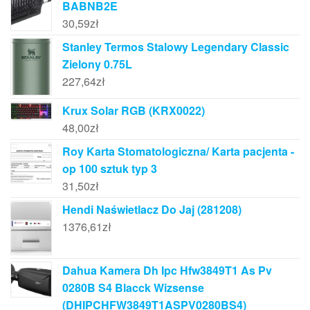
BABNB2E
30,59
zł
Stanley Termos Stalowy Legendary Classic
Zielony 0.75L
227,64
zł
Krux Solar RGB (KRX0022)
48,00
zł
Roy Karta Stomatologiczna/ Karta pacjenta -
op 100 sztuk typ 3
31,50
zł
Hendi Naświetlacz Do Jaj (281208)
1376,61
zł
Dahua Kamera Dh Ipc Hfw3849T1 As Pv
0280B S4 Blacck Wizsense
(DHIPCHFW3849T1ASPV0280BS4)