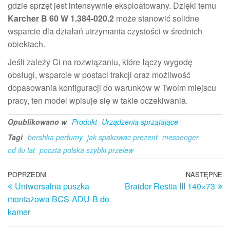
gdzie sprzęt jest intensywnie eksploatowany. Dzięki temu
Karcher B 60 W 1.384-020.2
może stanowić solidne
wsparcie dla działań utrzymania czystości w średnich
obiektach.
Jeśli zależy Ci na rozwiązaniu, które łączy wygodę
obsługi, wsparcie w postaci trakcji oraz możliwość
dopasowania konfiguracji do warunków w Twoim miejscu
pracy, ten model wpisuje się w takie oczekiwania.
Opublikowano w
Produkt
Urządzenia sprzątające
Tagi
bershka perfumy
jak spakowac prezent
messenger
od ilu lat
poczta polska szybki przelew
Nawigacja
Poprzedni
POPRZEDNI
NASTĘPNE
N
Uniwersalna puszka
Braider Restia III 140×73
wpis
w
wpisu
montażowa BCS-ADU-B do
kamer