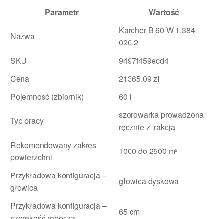
Parametr
Wartość
Karcher B 60 W 1.384-
Nazwa
020.2
SKU
9497f459ecd4
Cena
21365.09 zł
Pojemność (zbiornik)
60 l
szorowarka prowadzona
Typ pracy
ręcznie z trakcją
Rekomendowany zakres
1000 do 2500 m²
powierzchni
Przykładowa konfiguracja –
głowica dyskowa
głowica
Przykładowa konfiguracja –
65 cm
szerokość robocza