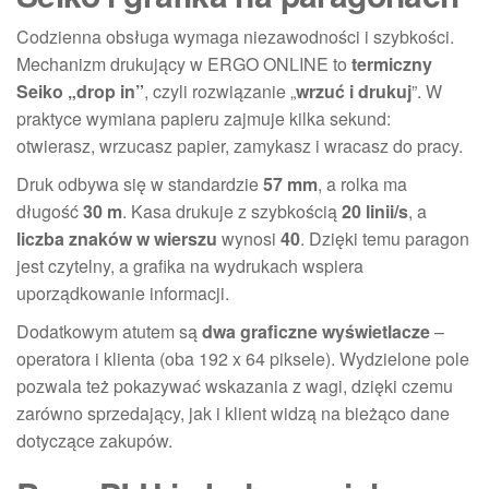
Codzienna obsługa wymaga niezawodności i szybkości.
Mechanizm drukujący w ERGO ONLINE to
termiczny
Seiko „drop in”
, czyli rozwiązanie „
wrzuć i drukuj
”. W
praktyce wymiana papieru zajmuje kilka sekund:
otwierasz, wrzucasz papier, zamykasz i wracasz do pracy.
Druk odbywa się w standardzie
57 mm
, a rolka ma
długość
30 m
. Kasa drukuje z szybkością
20 linii/s
, a
liczba znaków w wierszu
wynosi
40
. Dzięki temu paragon
jest czytelny, a grafika na wydrukach wspiera
uporządkowanie informacji.
Dodatkowym atutem są
dwa graficzne wyświetlacze
–
operatora i klienta (oba 192 x 64 piksele). Wydzielone pole
pozwala też pokazywać wskazania z wagi, dzięki czemu
zarówno sprzedający, jak i klient widzą na bieżąco dane
dotyczące zakupów.