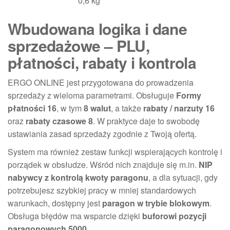
0,6 kg
Wbudowana logika i dane
sprzedażowe – PLU,
płatności, rabaty i kontrola
ERGO ONLINE jest przygotowana do prowadzenia
sprzedaży z wieloma parametrami. Obsługuje
Formy
płatności 16
, w tym
8 walut
, a także
rabaty / narzuty 16
oraz
rabaty czasowe 8
. W praktyce daje to swobodę
ustawiania zasad sprzedaży zgodnie z Twoją ofertą.
System ma również zestaw funkcji wspierających kontrolę i
porządek w obsłudze. Wśród nich znajduje się m.in.
NIP
nabywcy z kontrolą kwoty paragonu
, a dla sytuacji, gdy
potrzebujesz szybkiej pracy w mniej standardowych
warunkach, dostępny jest
paragon w trybie blokowym
.
Obsługa błędów ma wsparcie dzięki
buforowi pozycji
paragonowych 5000
.