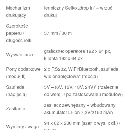
Mechanizm
termiczny Seiko „drop in” – wrzuć i
drukujący
drukuj
Szerokość
papieru /
57 mm / 30 m
długość rolki
graficzne: operatora 192 x 64 px,
Wyświetlacze
klienta 192 x 64 px
Porty dodatkowe
2 x RS232, WiFi/Bluetooth, szuflada
(moduł II)
wielonapięciowa* (*opcja)
Szuflada
5V – (6V, 12V, 18V, 24V)* (*zależnie
(napięcia)
od wersji / po zastosowaniu modułów)
zasilacz zewnętrzny + wbudowany
Zasilanie
akumulator Li-ion 7,2V/2150 mAh
94 x 62 x 230 mm (szer. x wys. x dł.) /
Wymiary / waga