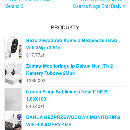
Melanż S
Czarna Noga Blat Biały
PRODUKTY
Bezprzewodowa Kamera Bezpieczeństwa
Wifi 3Mp +32Gb
317,77
zł
Zestaw Monitoringu Ip Dahua Nvr 1Tb 2
Kamery Tubowe 2Mpx
1239,00
zł
Ikonos Flaga Sublimacja New 110E B1
1,60X100
846,40
zł
DAHUA BEZPRZEWODOWY MONITORING
WIFI 4 KAMERY 4MP