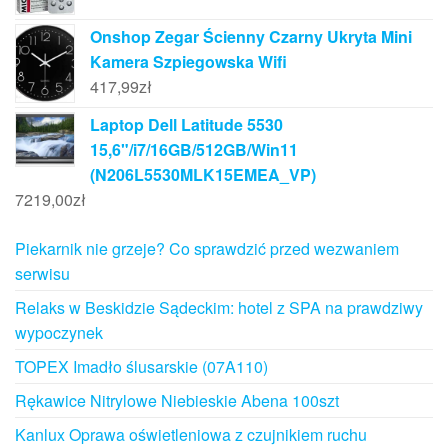
Onshop Zegar Ścienny Czarny Ukryta Mini
Kamera Szpiegowska Wifi
417,99
zł
Laptop Dell Latitude 5530
15,6"/i7/16GB/512GB/Win11
(N206L5530MLK15EMEA_VP)
7219,00
zł
Piekarnik nie grzeje? Co sprawdzić przed wezwaniem
serwisu
Relaks w Beskidzie Sądeckim: hotel z SPA na prawdziwy
wypoczynek
TOPEX Imadło ślusarskie (07A110)
Rękawice Nitrylowe Niebieskie Abena 100szt
Kanlux Oprawa oświetleniowa z czujnikiem ruchu