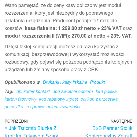
Warto pamiętać, że do ceny kasy doliczony jest moduł
rozszerzenia, który jest niezbędny do poprawnego
działania urządzenia. Producent podaje też rozbicie
kosztów:
kasa fiskalna: 1 299.00 zł netto + 23% VAT
oraz
moduł rozszerzenia II (WIFI): 270.00 zł netto + 23% VAT
.
Dzięki takiej konfiguracji możesz od razu korzystać z
komunikacji bezprzewodowej i wykorzystać możliwości
rozbudowy, gdy pojawi się potrzeba podłączenia kolejnych
urządzeń lub zmiany sposobu pracy z CRK.
Opublikowano w
Drukarki i kasy fiskalne
Produkt
Tagi
dhl kurier kontakt
dpd zlecenie odbioru
k&n polska
karton fasonowy
kod rabatowy inpost
olx kup z przesyłką
przesyłka ze sprawdzeniem zawartości
Nawigacja
Poprzedni
POPRZEDNI
NASTĘPNE
N
Jhk Tsrlcmfp Bluzka Z
B2B Partner Stolik
wpis
w
wpisu
Krótkim Rękawem Szary
Konferencyjny Zeus Ii