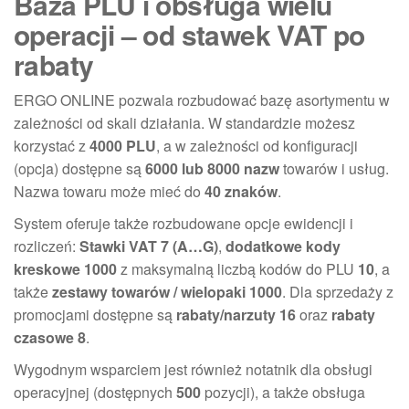
Baza PLU i obsługa wielu
operacji – od stawek VAT po
rabaty
ERGO ONLINE pozwala rozbudować bazę asortymentu w
zależności od skali działania. W standardzie możesz
korzystać z
4000 PLU
, a w zależności od konfiguracji
(opcja) dostępne są
6000 lub 8000 nazw
towarów i usług.
Nazwa towaru może mieć do
40 znaków
.
System oferuje także rozbudowane opcje ewidencji i
rozliczeń:
Stawki VAT 7 (A…G)
,
dodatkowe kody
kreskowe 1000
z maksymalną liczbą kodów do PLU
10
, a
także
zestawy towarów / wielopaki 1000
. Dla sprzedaży z
promocjami dostępne są
rabaty/narzuty 16
oraz
rabaty
czasowe 8
.
Wygodnym wsparciem jest również notatnik dla obsługi
operacyjnej (dostępnych
500
pozycji), a także obsługa