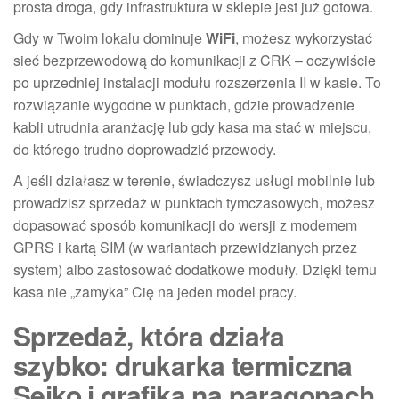
prosta droga, gdy infrastruktura w sklepie jest już gotowa.
Gdy w Twoim lokalu dominuje
WiFi
, możesz wykorzystać
sieć bezprzewodową do komunikacji z CRK – oczywiście
po uprzedniej instalacji modułu rozszerzenia II w kasie. To
rozwiązanie wygodne w punktach, gdzie prowadzenie
kabli utrudnia aranżację lub gdy kasa ma stać w miejscu,
do którego trudno doprowadzić przewody.
A jeśli działasz w terenie, świadczysz usługi mobilnie lub
prowadzisz sprzedaż w punktach tymczasowych, możesz
dopasować sposób komunikacji do wersji z modemem
GPRS i kartą SIM (w wariantach przewidzianych przez
system) albo zastosować dodatkowe moduły. Dzięki temu
kasa nie „zamyka” Cię na jeden model pracy.
Sprzedaż, która działa
szybko: drukarka termiczna
Seiko i grafika na paragonach