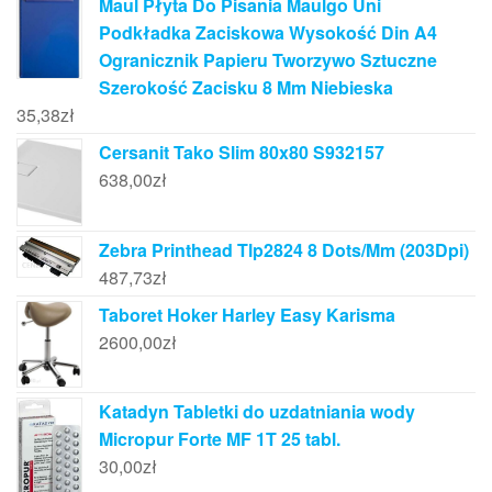
Maul Płyta Do Pisania Maulgo Uni
Podkładka Zaciskowa Wysokość Din A4
Ogranicznik Papieru Tworzywo Sztuczne
Szerokość Zacisku 8 Mm Niebieska
35,38
zł
Cersanit Tako Slim 80x80 S932157
638,00
zł
Zebra Printhead Tlp2824 8 Dots/Mm (203Dpi)
487,73
zł
Taboret Hoker Harley Easy Karisma
2600,00
zł
Katadyn Tabletki do uzdatniania wody
Micropur Forte MF 1T 25 tabl.
30,00
zł