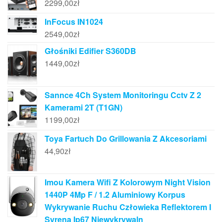
2299,00
zł
InFocus IN1024
2549,00
zł
Głośniki Edifier S360DB
1449,00
zł
Sannce 4Ch System Monitoringu Cctv Z 2
Kamerami 2T (T1GN)
1199,00
zł
Toya Fartuch Do Grillowania Z Akcesoriami
44,90
zł
Imou Kamera Wifi Z Kolorowym Night Vision
1440P 4Mp F / 1.2 Aluminiowy Korpus
Wykrywanie Ruchu Człowieka Reflektorem I
Syreną Ip67 Niewykrywaln