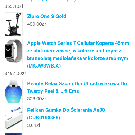
355,40
zł
Zipro One S Gold
489,00
zł
Apple Watch Series 7 Cellular Koperta 45mm
ze stali nierdzewnej w kolorze srebrnym z
bransoletą mediolańską w kolorze srebrnym
(MKJW3WB/A)
3497,00
zł
Beauty Relax Szpatułka Ultradźwiękowa Do
Twarzy Peel & Lift Ems
328,00
zł
Pelikan Gumka Do Ścierania As30
(GUK0190368)
3,61
zł