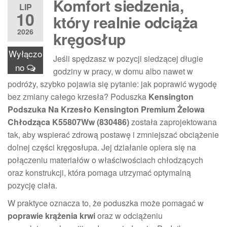
Komfort siedzenia,
LIP
10
który realnie odciąża
2026
kręgosłup
Wyłączo
Jeśli spędzasz w pozycji siedzącej długie
no
godziny w pracy, w domu albo nawet w
podróży, szybko pojawia się pytanie: jak poprawić wygodę
bez zmiany całego krzesła? Poduszka
Kensington
Podszuka Na Krzesło Kensington Premium Żelowa
Chłodząca K55807Ww (830486)
została zaprojektowana
tak, aby wspierać zdrową postawę i zmniejszać obciążenie
dolnej części kręgosłupa. Jej działanie opiera się na
połączeniu materiałów o właściwościach chłodzących
oraz konstrukcji, która pomaga utrzymać optymalną
pozycję ciała.
W praktyce oznacza to, że poduszka może pomagać w
poprawie krążenia krwi
oraz w odciążeniu