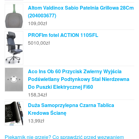
Altom Valdinox Sabio Patelnia Grillowa 28Cm
(204003677)
109,00
zł
PROFIm fotel ACTION 110SFL
5010,00
zł
Aco Ins Ob 60 Przycisk Zwierny Wyjścia
Podświetlany Podtynkowy Stal Nierdzewna
Do Puszki Elektrycznej Fi60
158,34
zł
Duża Samoprzylepna Czarna Tablica
Kredowa Ścianę
13,99
zł
Piekarnik nie grzeje? Co sprawdzić przed wezwaniem