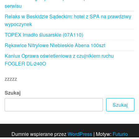
serwisu
Relaks w Beskidzie Sądeckim: hotel z SPA na prawdziwy
wypoczynek
TOPEX Imadło ślusarskie (07A110)
Rękawice Nitrylowe Niebieskie Abena 100szt
Kanlux Oprawa oświetleniowa z czujnikiem ruchu
FOGLER DL-240O
zzzzz
Szukaj
Szukaj
Dumnie wspierane przez
WordPress
|
Motyw:
Futurio