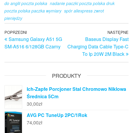
do anglii poczta polska
nadanie paczki poczta polska druk
poczta polska paczka wymiary
spór aliexpress zwrot
pieniędzy
Nawigacja
Poprzedni
POPRZEDNI
NASTĘPNE
N
Samsung Galaxy A51 5G
Baseus Display Fast
wpis
w
wpisu
SM-A516 6/128GB Czarny
Charging Data Cable Type-C
To Ip 20W 2M Black
PRODUKTY
Ich-Zapfe Porcjoner Stal Chromowo Niklowa
Średnica 5Cm
30,00
zł
AVG PC TuneUp 2PC/1Rok
74,00
zł