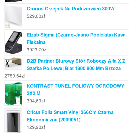
Cronos Grzejnik Na Podczerwień 800W
529,00
zł
Elzab Sigma (Czarno-Jasno Popielata) Kasa
Fiskalna
3923,70
zł
B2B Partner Biurowy Stół Roboczy Alfa X Z
Szafką Po Lewej Blat 1800 800 Mm Brzoza
2789,64
zł
KONTRAST TUNEL FOLIOWY OGRODOWY
2X2 M
304,69
zł
Cricut Folia Smart Vinyl 366Cm Czarna
Ekonomiczna (2009051)
129,90
zł