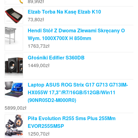
89,99
zł
Elzab Torba Na Kasę Elzab K10
73,80
zł
Hendi Stół Z Dwoma Zlewami Skręcany O
Wym. 1000X700X H 850mm
1763,73
zł
Głośniki Edifier S360DB
1449,00
zł
Laptop ASUS ROG Strix G17 G713 G713IM-
HX055W 17,3"/R7/16GB/512GB/Win11
(90NR05D2-M000R0)
5899,00
zł
Piła Evolution R255 Sms Plus 255Mm
EVOR255SMSP
1250,70
zł