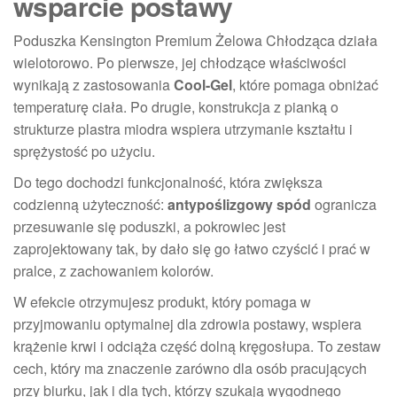
wsparcie postawy
Poduszka Kensington Premium Żelowa Chłodząca działa
wielotorowo. Po pierwsze, jej chłodzące właściwości
wynikają z zastosowania
Cool-Gel
, które pomaga obniżać
temperaturę ciała. Po drugie, konstrukcja z pianką o
strukturze plastra miodra wspiera utrzymanie kształtu i
sprężystość po użyciu.
Do tego dochodzi funkcjonalność, która zwiększa
codzienną użyteczność:
antypoślizgowy spód
ogranicza
przesuwanie się poduszki, a pokrowiec jest
zaprojektowany tak, by dało się go łatwo czyścić i prać w
pralce, z zachowaniem kolorów.
W efekcie otrzymujesz produkt, który pomaga w
przyjmowaniu optymalnej dla zdrowia postawy, wspiera
krążenie krwi i odciąża część dolną kręgosłupa. To zestaw
cech, który ma znaczenie zarówno dla osób pracujących
przy biurku, jak i dla tych, którzy szukają wygodnego