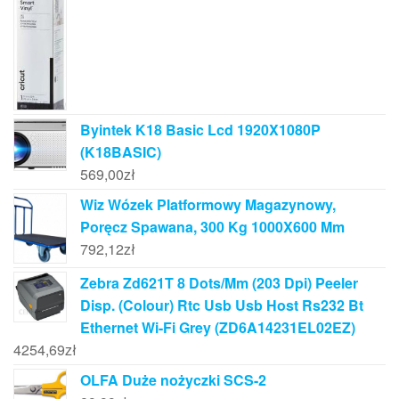
Byintek K18 Basic Lcd 1920X1080P
(K18BASIC)
569,00
zł
Wiz Wózek Platformowy Magazynowy,
Poręcz Spawana, 300 Kg 1000X600 Mm
792,12
zł
Zebra Zd621T 8 Dots/Mm (203 Dpi) Peeler
Disp. (Colour) Rtc Usb Usb Host Rs232 Bt
Ethernet Wi-Fi Grey (ZD6A14231EL02EZ)
4254,69
zł
OLFA Duże nożyczki SCS-2