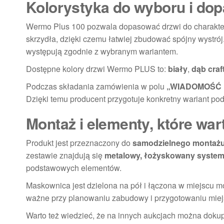
Kolorystyka do wyboru i dop
Wermo Plus 100 pozwala dopasować drzwi do charakter
skrzydła, dzięki czemu łatwiej zbudować spójny wystrój
występują zgodnie z wybranym wariantem.
Dostępne kolory drzwi Wermo PLUS to:
biały
,
dąb craf
Podczas składania zamówienia w polu
„WIADOMOŚĆ
Dzięki temu producent przygotuje konkretny wariant pod
Montaż i elementy, które wa
Produkt jest przeznaczony do
samodzielnego montaż
zestawie znajdują się
metalowy, łożyskowany syste
podstawowych elementów.
Maskownica jest dzielona na pół i łączona w miejscu m
ważne przy planowaniu zabudowy i przygotowaniu miej
Warto też wiedzieć, że na innych aukcjach można doku