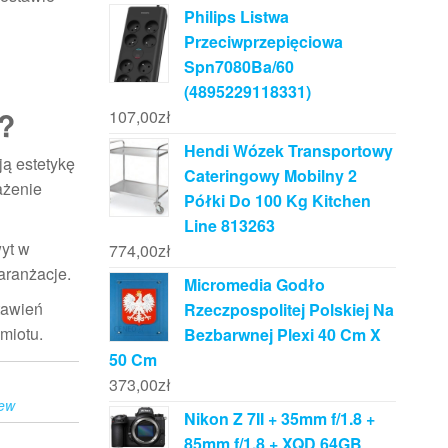
Philips Listwa
Przeciwprzepięciowa
Spn7080Ba/60
(4895229118331)
0?
107,00
zł
Hendi Wózek Transportowy
ją estetykę
Cateringowy Mobilny 2
ażenie
Półki Do 100 Kg Kitchen
Line 813263
yt w
774,00
zł
aranżacje.
Micromedia Godło
tawień
Rzeczpospolitej Polskiej Na
miotu.
Bezbarwnej Plexi 40 Cm X
50 Cm
373,00
zł
lew
Nikon Z 7II + 35mm f/1.8 +
85mm f/1.8 + XQD 64GB