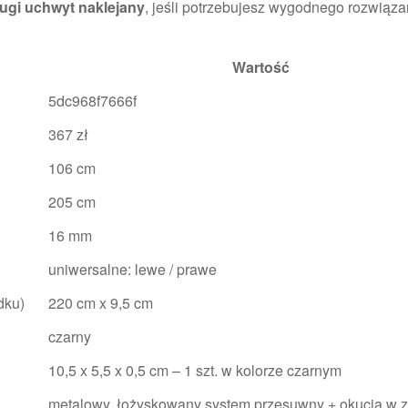
ugi uchwyt naklejany
, jeśli potrzebujesz wygodnego rozwiąza
Wartość
5dc968f7666f
367 zł
106 cm
205 cm
16 mm
uniwersalne: lewe / prawe
dku)
220 cm x 9,5 cm
czarny
10,5 x 5,5 x 0,5 cm – 1 szt. w kolorze czarnym
metalowy, łożyskowany system przesuwny + okucia w 