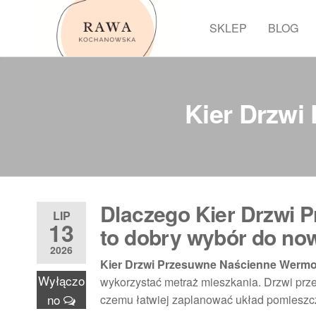
Przejdź
do
SKLEP
BLOG
Rawa
treści
Kier Drzwi
Dlaczego Kier Drzwi 
LIP
13
to dobry wybór do no
2026
Kier Drzwi Przesuwne Naścienne Wermo
Wyłączo
wykorzystać metraż mieszkania. Drzwi przes
no
czemu łatwiej zaplanować układ pomieszcze