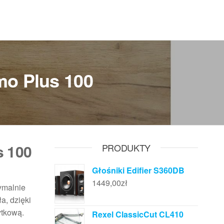
mo Plus 100
s 100
PRODUKTY
Głośniki Edifier S360DB
1449,00
zł
ymalnie
a, dzięki
ytkową.
Rexel ClassicCut CL410