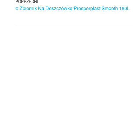
Nawigacja
Poprzedni
POPRZEDNI
Zbiornik Na Deszczówkę Prosperplast Smooth 160L
wpis
wpisu