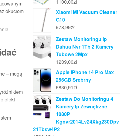
1100,00
zł
pracowanym
az okuciom
Xiaomi Mi Vacuum Cleaner
G10
978,99
zł
ania.
Zestaw Monitoringu Ip
Dahua Nvr 1Tb 2 Kamery
idać
Tubowe 2Mpx
1239,00
zł
Apple iPhone 14 Pro Max
lne – mogą
256GB Srebrny
6830,91
zł
yróżnikiem
Zestaw Do Monitoringu 4
e efekt
Kamery Ip Zewnętrzne
1080P
ystem
Kgnvr2014Lv24Xkg230Dpv
21Tbsw4P2