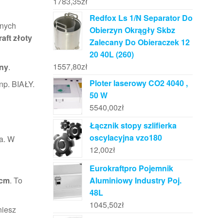
1783,35
zł
Redfox Ls 1/N Separator Do
znych
Obierzyn Okrągły Skbz
aft złoty
Zalecany Do Obieraczek 12
20 40L (260)
1557,80
zł
ny
.
Ploter laserowy CO2 4040 ,
np. BIAŁY.
50 W
5540,00
zł
Łącznik stopy szlifierka
oscylacyjna vzo180
ta. W
12,00
zł
Eurokraftpro Pojemnik
 cm
. To
Aluminiowy Industry Poj.
48L
1045,50
zł
niesz