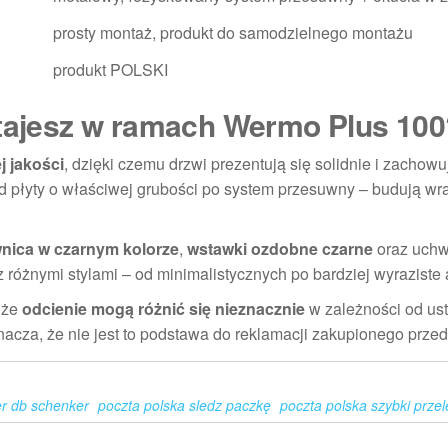
prosty montaż, produkt do samodzielnego montażu
produkt POLSKI
stajesz w ramach Wermo Plus 10
j jakości
, dzięki czemu drzwi prezentują się solidnie i zachowu
 płyty o właściwej grubości po system przesuwny – budują wr
ica w czarnym kolorze
,
wstawki ozdobne czarne
oraz uchw
z różnymi stylami – od minimalistycznych po bardziej wyraziste 
 że
odcienie mogą różnić się nieznacznie
w zależności od us
acza, że nie jest to podstawa do reklamacji zakupionego przed
er db schenker
poczta polska sledz paczkę
poczta polska szybki prze