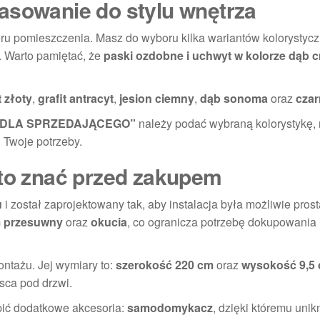
asowanie do stylu wnętrza
u pomieszczenia. Masz do wyboru kilka wariantów kolorystyc
. Warto pamiętać, że
paski ozdobne i uchwyt w kolorze dąb cr
t złoty
,
grafit antracyt
,
jesion ciemny
,
dąb sonoma
oraz
czar
 DLA SPRZEDAJĄCEGO”
należy podać wybraną kolorystykę, 
 Twoje potrzeby.
rto znać przed zakupem
u
i został zaprojektowany tak, aby instalacja była możliwie pros
m przesuwny
oraz
okucia
, co ogranicza potrzebę dokupowania
ontażu. Jej wymiary to:
szerokość 220 cm
oraz
wysokość 9,5
sca pod drzwi.
pić dodatkowe akcesoria:
samodomykacz
, dzięki któremu unik