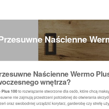
 Przesuwne Naścienne Wer
Przesuwne Naścienne Wermo Plu
woczesnego wnętrza?
 Plus 100
to rozwiązanie stworzone dla osób, które chcą maks
uwne nie zajmują przestrzeni potrzebnej do otwierania skrzydł
ń oraz swobodniej urządzić korytarz, garderobę czy strefę uż