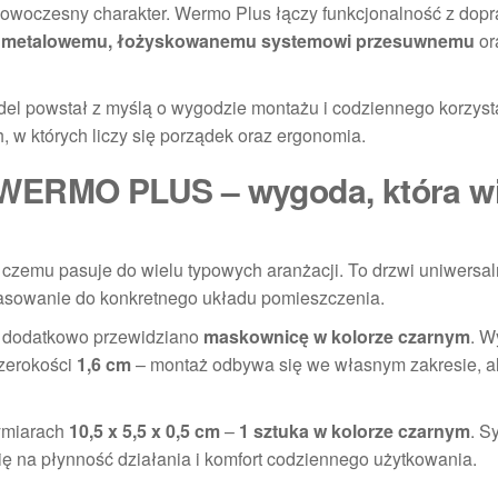
 nowoczesny charakter. Wermo Plus łączy funkcjonalność z do
i
metalowemu, łożyskowanemu systemowi przesuwnemu
or
odel powstał z myślą o wygodzie montażu i codziennego korzyst
 w których liczy się porządek oraz ergonomia.
 WERMO PLUS – wygoda, która w
i czemu pasuje do wielu typowych aranżacji. To drzwi uniwersa
pasowanie do konkretnego układu pomieszczenia.
a dodatkowo przewidziano
maskownicę w kolorze czarnym
. W
szerokości
1,6 cm
– montaż odbywa się we własnym zakresie, al
miarach
10,5 x 5,5 x 0,5 cm
–
1 sztuka w kolorze czarnym
. S
ię na płynność działania i komfort codziennego użytkowania.