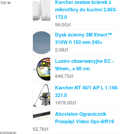
Karcher zestaw ścierek z
nia w
mikrofibry do kuchni 2.863-
172.0
99,00
zł
Dysk ścierny 3M Xtract™
310W fi 150 mm 240+
2,08
zł
Lustro obserwacyjne EC -
Wewn., ⌀ 80 cm
848,70
zł
Karcher NT 40/1 AP L 1.148-
321.0
1878,00
zł
Abcvision Ogranicznik
Przepięć Video Opv-8/R19
52,78
zł
zestawie