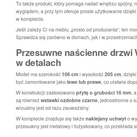
To także produkt, który pomaga nadać wnętrzu spójny,
wyglądem, a przy tym oferuje proste użytkowanie dzięk
w komplecie.
Jeśli zależy Ci na meblu „prosto od producenta”, ten m
Sprawdza się zarówno w domach, jak i w przestrzeniach,
Przesuwne naścienne drzwi
w detalach
Model ma szerokość
106 cm
i wysokość
205 cm
, dzięk
być zamontowane jako
lewe lub prawe
, co ułatwia do
W konstrukcji zastosowano
płytę o grubości 16 mm
, 
są również
wstawki ozdobne czarne
, jednostronne o 
wizualny jest od razu zauważalny.
W komplecie znajduje się także
naklejany uchwyt
o wy
przesuwny jest metalowy i łożyskowany, co przekłada s