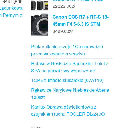
NASTĘPNE
Następny
22222,00
zł
 Ładunkowa
wpis
m Pełnym
Canon EOS R7 + RF-S 18-
45mm F4.5-6.3 IS STM
8499,00
zł
Piekarnik nie grzeje? Co sprawdzić
przed wezwaniem serwisu
Relaks w Beskidzie Sądeckim: hotel z
SPA na prawdziwy wypoczynek
TOPEX Imadło ślusarskie (07A110)
Rękawice Nitrylowe Niebieskie Abena
100szt
Kanlux Oprawa oświetleniowa z
czujnikiem ruchu FOGLER DL-240O
zzzzz