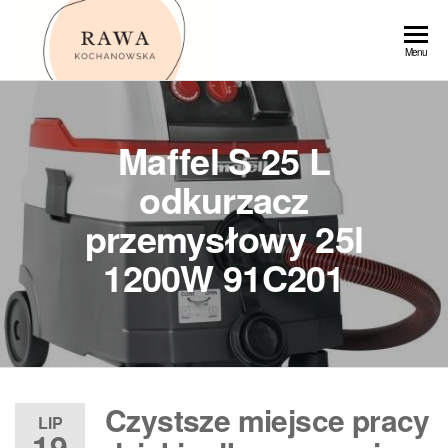
Przejdź
do
Rawa
Menu
treści
Maffel S 25 L
odkurzacz
przemysłowy 25l
1200W 91C201
Czystsze miejsce pracy
LIP
19