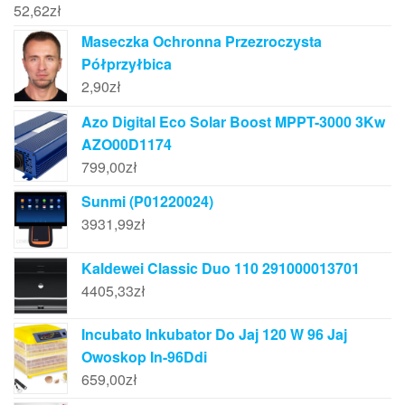
52,62
zł
Maseczka Ochronna Przezroczysta
Półprzyłbica
2,90
zł
Azo Digital Eco Solar Boost MPPT-3000 3Kw
AZO00D1174
799,00
zł
Sunmi (P01220024)
3931,99
zł
Kaldewei Classic Duo 110 291000013701
4405,33
zł
Incubato Inkubator Do Jaj 120 W 96 Jaj
Owoskop In-96Ddi
659,00
zł