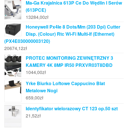
Ma-Ga Krajalnica 613P Ce Do Wędlin I Serów
(613PCE)
13284,00
zł
Honeywell Px4Ie 8 Dots/Mm (203 Dpi) Cutter
Disp. (Colour) Rtc Wi-Fi Multi-If (Ethernet)
(PX4E030000003120)
20674,12
zł
PROTEC MONITORING ZEWNĘTRZNY 3
KAMERY 4K 8MP IR50 PRXVR03T8DBD
1044,00
zł
Yrke Biurko Loftowe Cappucino Blat
Metalowe Nogi
659,00
zł
Identyfikator wielorazowy CT 123 op.50 szt
21,52
zł