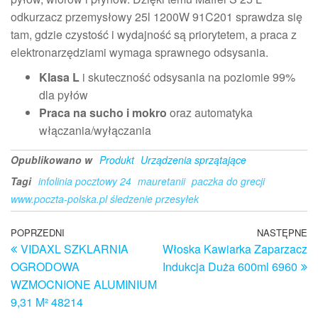
odkurzacz przemysłowy 25l 1200W 91C201 sprawdza się
tam, gdzie czystość i wydajność są priorytetem, a praca z
elektronarzędziami wymaga sprawnego odsysania.
Klasa L
i skuteczność odsysania na poziomie 99%
dla pyłów
Praca na sucho i mokro
oraz automatyka
włączania/wyłączania
Opublikowano w
Produkt
Urządzenia sprzątające
Tagi
infolinia pocztowy 24
mauretanii
paczka do grecji
www.poczta-polska.pl śledzenie przesyłek
Nawigacja
Poprzedni
POPRZEDNI
NASTĘPNE
N
VIDAXL SZKLARNIA
Włoska Kawiarka Zaparzacz
wpis
w
wpisu
OGRODOWA
Indukcja Duża 600ml 6960
WZMOCNIONE ALUMINIUM
9,31 M² 48214