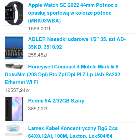
Apple Watch SE 2022 44mm Północ z
opaską sportową w kolorze północ
(MNK03WBA)
1599,00
zł
ADLER Nasadki udarowe 1/2" 35. szt AD-
35KD, 3510.92
258,45
zł
Honeywell Compact 4 Mobile Mark Iii 8
Dots/Mm (203 Dpi) Rtc Zpl Dpl Pl Z Lp Usb Rs232
Ethernet Wi Fi
12557,24
zł
Redmi 9A 2/32GB Szary
385,00
zł
Lamex Kabel Koncentryczny Rg6 Ccs
64X0.12Al, 100M, Lexton. Lxk504/64