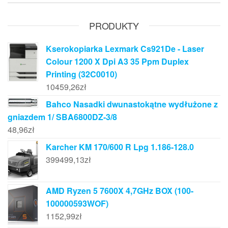
PRODUKTY
Kserokopiarka Lexmark Cs921De - Laser
Colour 1200 X Dpi A3 35 Ppm Duplex
Printing (32C0010)
10459,26
zł
Bahco Nasadki dwunastokątne wydłużone z
gniazdem 1/ SBA6800DZ-3/8
48,96
zł
Karcher KM 170/600 R Lpg 1.186-128.0
399499,13
zł
AMD Ryzen 5 7600X 4,7GHz BOX (100-
100000593WOF)
1152,99
zł