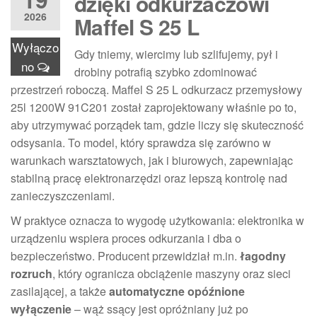
dzięki odkurzaczowi
2026
Maffel S 25 L
Wyłączo
Gdy tniemy, wiercimy lub szlifujemy, pył i
no
drobiny potrafią szybko zdominować
przestrzeń roboczą. Maffel S 25 L odkurzacz przemysłowy
25l 1200W 91C201 został zaprojektowany właśnie po to,
aby utrzymywać porządek tam, gdzie liczy się skuteczność
odsysania. To model, który sprawdza się zarówno w
warunkach warsztatowych, jak i biurowych, zapewniając
stabilną pracę elektronarzędzi oraz lepszą kontrolę nad
zanieczyszczeniami.
W praktyce oznacza to wygodę użytkowania: elektronika w
urządzeniu wspiera proces odkurzania i dba o
bezpieczeństwo. Producent przewidział m.in.
łagodny
rozruch
, który ogranicza obciążenie maszyny oraz sieci
zasilającej, a także
automatyczne opóźnione
wyłączenie
– wąż ssący jest opróżniany już po