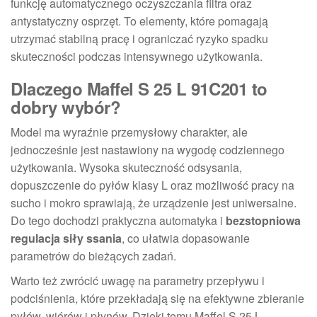
funkcję automatycznego oczyszczania filtra oraz
antystatyczny osprzęt. To elementy, które pomagają
utrzymać stabilną pracę i ograniczać ryzyko spadku
skuteczności podczas intensywnego użytkowania.
Dlaczego Maffel S 25 L 91C201 to
dobry wybór?
Model ma wyraźnie przemysłowy charakter, ale
jednocześnie jest nastawiony na wygodę codziennego
użytkowania. Wysoka skuteczność odsysania,
dopuszczenie do pyłów klasy L oraz możliwość pracy na
sucho i mokro sprawiają, że urządzenie jest uniwersalne.
Do tego dochodzi praktyczna automatyka i
bezstopniowa
regulacja siły ssania
, co ułatwia dopasowanie
parametrów do bieżących zadań.
Warto też zwrócić uwagę na parametry przepływu i
podciśnienia, które przekładają się na efektywne zbieranie
pyłów, wiórów i płynów. Dzięki temu Maffel S 25 L