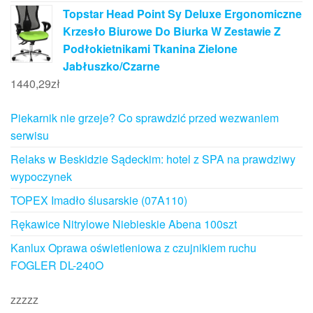
Topstar Head Point Sy Deluxe Ergonomiczne
Krzesło Biurowe Do Biurka W Zestawie Z
Podłokietnikami Tkanina Zielone
Jabłuszko/Czarne
1440,29
zł
Piekarnik nie grzeje? Co sprawdzić przed wezwaniem
serwisu
Relaks w Beskidzie Sądeckim: hotel z SPA na prawdziwy
wypoczynek
TOPEX Imadło ślusarskie (07A110)
Rękawice Nitrylowe Niebieskie Abena 100szt
Kanlux Oprawa oświetleniowa z czujnikiem ruchu
FOGLER DL-240O
zzzzz