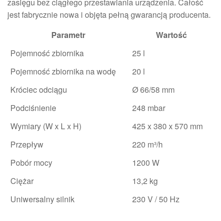
zasięgu bez ciągłego przestawiania urządzenia. Całość
jest fabrycznie nowa i objęta pełną gwarancją producenta.
Parametr
Wartość
Pojemność zbiornika
25 l
Pojemność zbiornika na wodę
20 l
Króciec odciągu
Ø 66/58 mm
Podciśnienie
248 mbar
Wymiary (W x L x H)
425 x 380 x 570 mm
Przepływ
220 m³/h
Pobór mocy
1200 W
Ciężar
13,2 kg
Uniwersalny silnik
230 V / 50 Hz