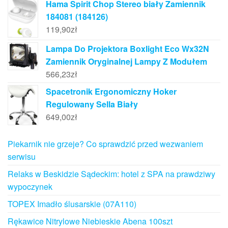
Hama Spirit Chop Stereo biały Zamiennik
184081 (184126)
119,90
zł
Lampa Do Projektora Boxlight Eco Wx32N
Zamiennik Oryginalnej Lampy Z Modułem
566,23
zł
Spacetronik Ergonomiczny Hoker
Regulowany Sella Biały
649,00
zł
Piekarnik nie grzeje? Co sprawdzić przed wezwaniem
serwisu
Relaks w Beskidzie Sądeckim: hotel z SPA na prawdziwy
wypoczynek
TOPEX Imadło ślusarskie (07A110)
Rękawice Nitrylowe Niebieskie Abena 100szt