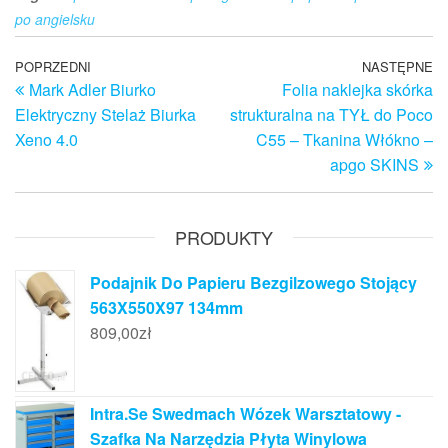
po angielsku
Nawigacja
Poprzedni
POPRZEDNI
NASTĘPNE
N
Mark Adler Biurko
Folia naklejka skórka
wpis
w
wpisu
Elektryczny Stelaż Biurka
strukturalna na TYŁ do Poco
Xeno 4.0
C55 – Tkanina Włókno –
apgo SKINS
PRODUKTY
Podajnik Do Papieru Bezgilzowego Stojący
563X550X97 134mm
809,00
zł
Intra.Se Swedmach Wózek Warsztatowy -
Szafka Na Narzędzia Płyta Winylowa