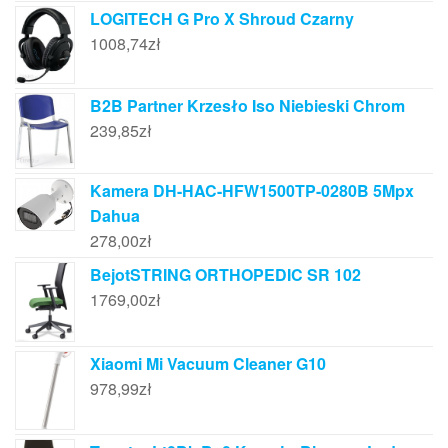
LOGITECH G Pro X Shroud Czarny
1008,74
zł
B2B Partner Krzesło Iso Niebieski Chrom
239,85
zł
Kamera DH-HAC-HFW1500TP-0280B 5Mpx
Dahua
278,00
zł
BejotSTRING ORTHOPEDIC SR 102
1769,00
zł
Xiaomi Mi Vacuum Cleaner G10
978,99
zł