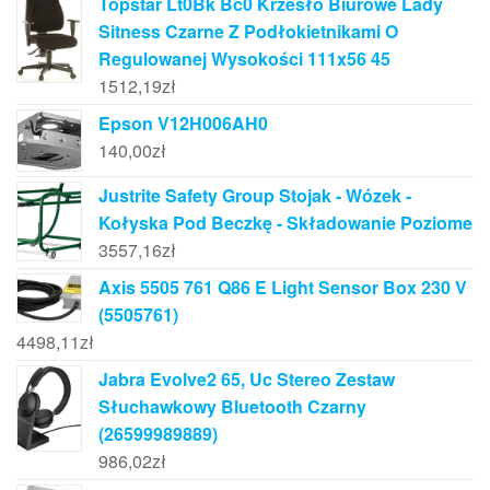
Topstar Lt0Bk Bc0 Krzesło Biurowe Lady
Sitness Czarne Z Podłokietnikami O
Regulowanej Wysokości 111x56 45
1512,19
zł
Epson V12H006AH0
140,00
zł
Justrite Safety Group Stojak - Wózek -
Kołyska Pod Beczkę - Składowanie Poziome
3557,16
zł
Axis 5505 761 Q86 E Light Sensor Box 230 V
(5505761)
4498,11
zł
Jabra Evolve2 65, Uc Stereo Zestaw
Słuchawkowy Bluetooth Czarny
(26599989889)
986,02
zł