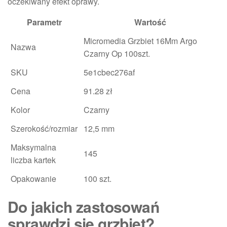
oczekiwany efekt oprawy.
Parametr
Wartość
Micromedia Grzbiet 16Mm Argo
Nazwa
Czarny Op 100szt.
SKU
5e1cbec276af
Cena
91.28 zł
Kolor
Czarny
Szerokość/rozmiar
12,5 mm
Maksymalna
145
liczba kartek
Opakowanie
100 szt.
Do jakich zastosowań
sprawdzi się grzbiet?