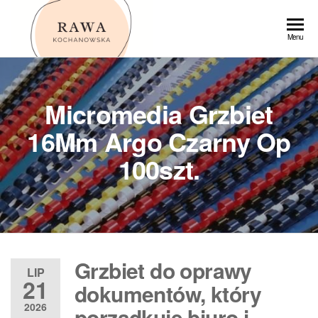
Przejdź
do
Rawa
Menu
treści
Micromedia Grzbiet
16Mm Argo Czarny Op
100szt.
Grzbiet do oprawy
LIP
21
dokumentów, który
2026
porządkuje biuro i