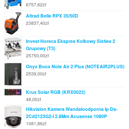
6757,62
zł
Altrad Belle RPX 35/50D
23837,40
zł
Invest Horeca Ekspres Kolbowy Sixties 2
Grupowy (T3)
25750,00
zł
Onyx Boox Note Air 2 Plus (NOTEAIR2PLUS)
2539,00
zł
Krux Solar RGB (KRX0022)
48,00
zł
Hikvision Kamera Wandaloodporna Ip Ds-
2Cd2123G2-I 2.8Mm Acusense 1080P
1081,86
zł