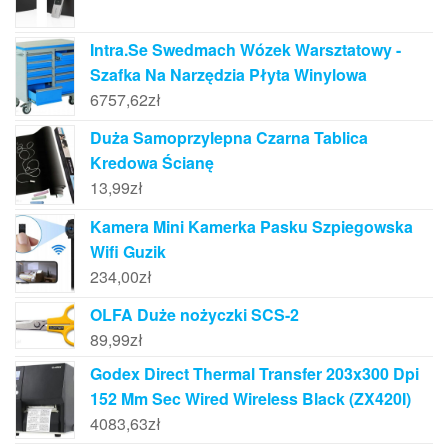
Intra.Se Swedmach Wózek Warsztatowy -
Szafka Na Narzędzia Płyta Winylowa
6757,62
zł
Duża Samoprzylepna Czarna Tablica
Kredowa Ścianę
13,99
zł
Kamera Mini Kamerka Pasku Szpiegowska
Wifi Guzik
234,00
zł
OLFA Duże nożyczki SCS-2
89,99
zł
Godex Direct Thermal Transfer 203x300 Dpi
152 Mm Sec Wired Wireless Black (ZX420I)
4083,63
zł