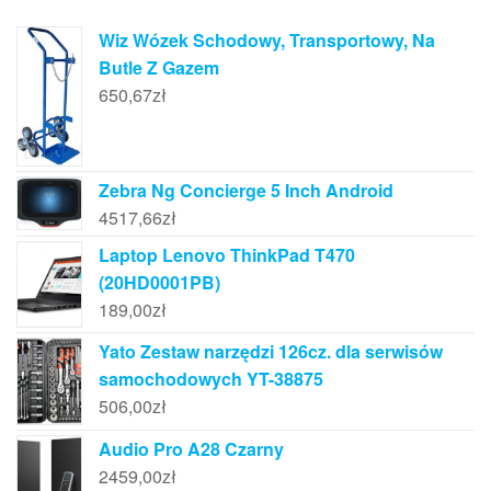
Wiz Wózek Schodowy, Transportowy, Na
Butle Z Gazem
650,67
zł
Zebra Ng Concierge 5 Inch Android
4517,66
zł
Laptop Lenovo ThinkPad T470
(20HD0001PB)
189,00
zł
Yato Zestaw narzędzi 126cz. dla serwisów
samochodowych YT-38875
506,00
zł
Audio Pro A28 Czarny
2459,00
zł