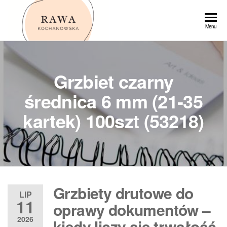
Przejdź
do
Rawa
Menu
treści
Grzbiet czarny
średnica 6 mm (21-35
kartek) 100szt (53218)
Grzbiety drutowe do
LIP
11
oprawy dokumentów –
2026
kiedy liczy się trwałość