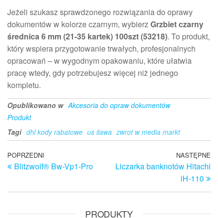
Jeżeli szukasz sprawdzonego rozwiązania do oprawy
dokumentów w kolorze czarnym, wybierz
Grzbiet czarny
średnica 6 mm (21-35 kartek) 100szt (53218)
. To produkt,
który wspiera przygotowanie trwałych, profesjonalnych
opracowań – w wygodnym opakowaniu, które ułatwia
pracę wtedy, gdy potrzebujesz więcej niż jednego
kompletu.
Opublikowano w
Akcesoria do opraw dokumentów
Produkt
Tagi
dhl kody rabatowe
us ilawa
zwrot w media markt
Nawigacja
Poprzedni
POPRZEDNI
NASTĘPNE
N
Blitzwolf® Bw-Vp1-Pro
Liczarka banknotów Hitachi
wpis
w
wpisu
iH-110
PRODUKTY