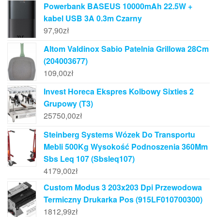
Powerbank BASEUS 10000mAh 22.5W +
kabel USB 3A 0.3m Czarny
97,90
zł
Altom Valdinox Sabio Patelnia Grillowa 28Cm
(204003677)
109,00
zł
Invest Horeca Ekspres Kolbowy Sixties 2
Grupowy (T3)
25750,00
zł
Steinberg Systems Wózek Do Transportu
Mebli 500Kg Wysokość Podnoszenia 360Mm
Sbs Leq 107 (Sbsleq107)
4179,00
zł
Custom Modus 3 203x203 Dpi Przewodowa
Termiczny Drukarka Pos (915LF010700300)
1812,99
zł