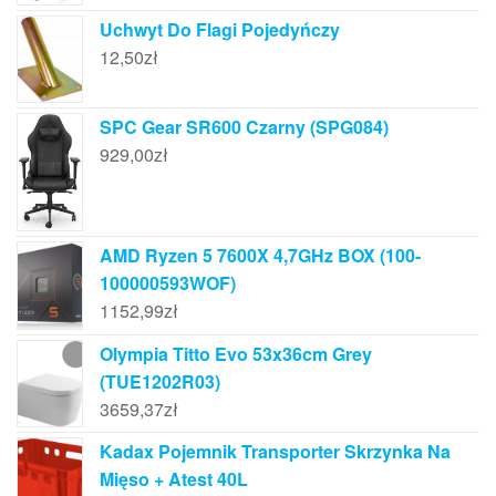
Uchwyt Do Flagi Pojedyńczy
12,50
zł
SPC Gear SR600 Czarny (SPG084)
929,00
zł
AMD Ryzen 5 7600X 4,7GHz BOX (100-
100000593WOF)
1152,99
zł
Olympia Titto Evo 53x36cm Grey
(TUE1202R03)
3659,37
zł
Kadax Pojemnik Transporter Skrzynka Na
Mięso + Atest 40L