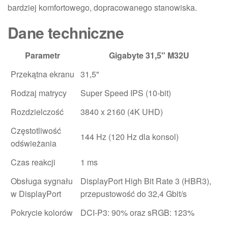
bardziej komfortowego, dopracowanego stanowiska.
Dane techniczne
Parametr
Gigabyte 31,5" M32U
Przekątna ekranu
31,5"
Rodzaj matrycy
Super Speed IPS (10-bit)
Rozdzielczość
3840 x 2160 (4K UHD)
Częstotliwość
144 Hz (120 Hz dla konsol)
odświeżania
Czas reakcji
1 ms
Obsługa sygnału
DisplayPort High Bit Rate 3 (HBR3),
w DisplayPort
przepustowość do 32,4 Gbit/s
Pokrycie kolorów
DCI-P3: 90% oraz sRGB: 123%