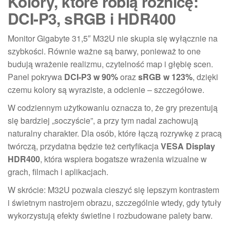
Kolory, które robią różnicę:
DCI-P3, sRGB i HDR400
Monitor Gigabyte 31,5″ M32U nie skupia się wyłącznie na
szybkości. Równie ważne są barwy, ponieważ to one
budują wrażenie realizmu, czytelność map i głębię scen.
Panel pokrywa
DCI-P3 w 90%
oraz
sRGB w 123%
, dzięki
czemu kolory są wyraziste, a odcienie – szczegółowe.
W codziennym użytkowaniu oznacza to, że gry prezentują
się bardziej „soczyście”, a przy tym nadal zachowują
naturalny charakter. Dla osób, które łączą rozrywkę z pracą
twórczą, przydatna będzie też certyfikacja
VESA Display
HDR400
, która wspiera bogatsze wrażenia wizualne w
grach, filmach i aplikacjach.
W skrócie: M32U pozwala cieszyć się lepszym kontrastem
i świetnym nastrojem obrazu, szczególnie wtedy, gdy tytuły
wykorzystują efekty świetlne i rozbudowane palety barw.