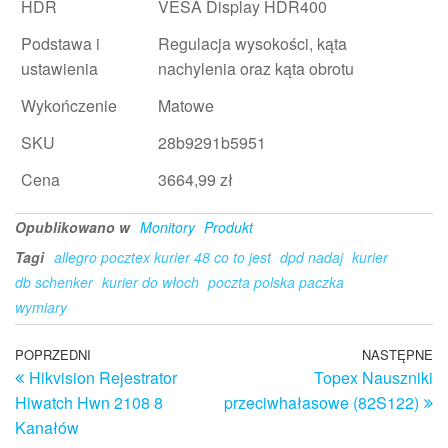
HDR
VESA Display HDR400
Podstawa i
Regulacja wysokości, kąta
ustawienia
nachylenia oraz kąta obrotu
Wykończenie
Matowe
SKU
28b9291b5951
Cena
3664,99 zł
Opublikowano w
Monitory
Produkt
Tagi
allegro pocztex kurier 48 co to jest
dpd nadaj
kurier
db schenker
kurier do włoch
poczta polska paczka
wymiary
Nawigacja
Poprzedni
POPRZEDNI
NASTĘPNE
N
Hikvision Rejestrator
Topex Nauszniki
wpis
w
wpisu
Hiwatch Hwn 2108 8
przeciwhałasowe (82S122)
Kanałów