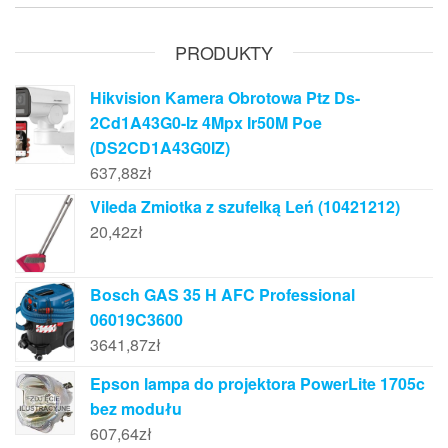
PRODUKTY
Hikvision Kamera Obrotowa Ptz Ds-
2Cd1A43G0-Iz 4Mpx Ir50M Poe
(DS2CD1A43G0IZ)
637,88
zł
Vileda Zmiotka z szufelką Leń (10421212)
20,42
zł
Bosch GAS 35 H AFC Professional
06019C3600
3641,87
zł
Epson lampa do projektora PowerLite 1705c
bez modułu
607,64
zł