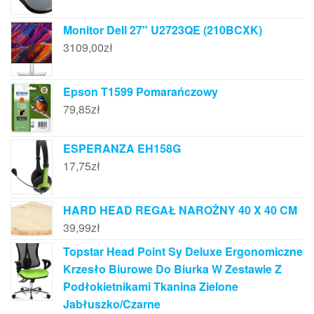
Monitor Dell 27" U2723QE (210BCXK)
3109,00
zł
Epson T1599 Pomarańczowy
79,85
zł
ESPERANZA EH158G
17,75
zł
HARD HEAD REGAŁ NAROŻNY 40 X 40 CM
39,99
zł
Topstar Head Point Sy Deluxe Ergonomiczne
Krzesło Biurowe Do Biurka W Zestawie Z
Podłokietnikami Tkanina Zielone
Jabłuszko/Czarne