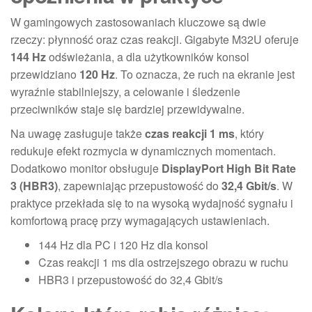
W gamingowych zastosowaniach kluczowe są dwie
rzeczy: płynność oraz czas reakcji. Gigabyte M32U oferuje
144 Hz
odświeżania, a dla użytkowników konsol
przewidziano
120 Hz
. To oznacza, że ruch na ekranie jest
wyraźnie stabilniejszy, a celowanie i śledzenie
przeciwników staje się bardziej przewidywalne.
Na uwagę zasługuje także
czas reakcji 1 ms
, który
redukuje efekt rozmycia w dynamicznych momentach.
Dodatkowo monitor obsługuje
DisplayPort High Bit Rate
3 (HBR3)
, zapewniając przepustowość do
32,4 Gbit/s
. W
praktyce przekłada się to na wysoką wydajność sygnału i
komfortową pracę przy wymagających ustawieniach.
144 Hz dla PC i 120 Hz dla konsol
Czas reakcji 1 ms dla ostrzejszego obrazu w ruchu
HBR3 i przepustowość do 32,4 Gbit/s