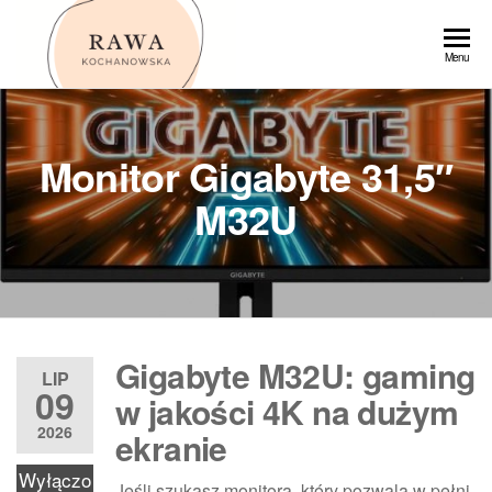
Przejdź
do
Rawa
Menu
treści
Monitor Gigabyte 31,5″
M32U
Gigabyte M32U: gaming
LIP
09
w jakości 4K na dużym
2026
ekranie
Wyłączo
Jeśli szukasz monitora, który pozwala w pełni