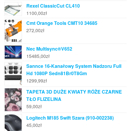
Rexel ClassicCut CL410
1100,00
zł
Cmt Orange Tools CMT10 34685
272,00
zł
Nec Multisync®V652
15485,00
zł
Sannce 16-Kanałowy System Nadzoru Full
Hd 1080P Sedn81Br0T8Gm
1299,99
zł
TAPETA 3D DUŻE KWIATY RÓŻE CZARNE
TŁO FLIZELINA
59,00
zł
Logitech M185 Swift Szara (910-002238)
45,00
zł