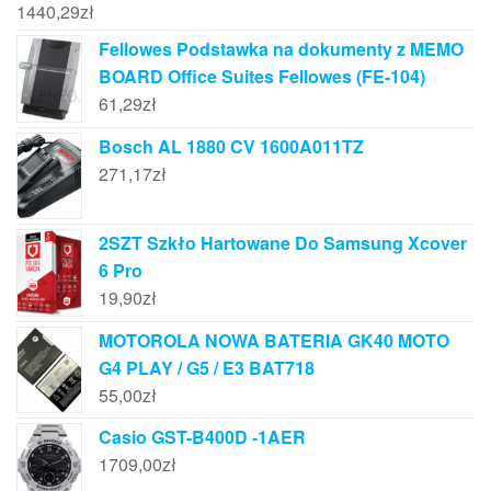
1440,29
zł
Fellowes Podstawka na dokumenty z MEMO
BOARD Office Suites Fellowes (FE-104)
61,29
zł
Bosch AL 1880 CV 1600A011TZ
271,17
zł
2SZT Szkło Hartowane Do Samsung Xcover
6 Pro
19,90
zł
MOTOROLA NOWA BATERIA GK40 MOTO
G4 PLAY / G5 / E3 BAT718
55,00
zł
Casio GST-B400D -1AER
1709,00
zł