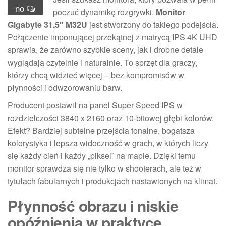
no
poczuć dynamikę rozgrywki,
Monitor
Gigabyte 31,5″ M32U
jest stworzony do takiego podejścia.
Połączenie imponującej przekątnej z matrycą IPS 4K UHD
sprawia, że zarówno szybkie sceny, jak i drobne detale
wyglądają czytelnie i naturalnie. To sprzęt dla graczy,
którzy chcą widzieć więcej – bez kompromisów w
płynności i odwzorowaniu barw.
Producent postawił na panel Super Speed IPS w
rozdzielczości 3840 x 2160 oraz 10-bitowej głębi kolorów.
Efekt? Bardziej subtelne przejścia tonalne, bogatsza
kolorystyka i lepsza widoczność w grach, w których liczy
się każdy cień i każdy „piksel” na mapie. Dzięki temu
monitor sprawdza się nie tylko w shooterach, ale też w
tytułach fabularnych i produkcjach nastawionych na klimat.
Płynność obrazu i niskie
opóźnienia w praktyce