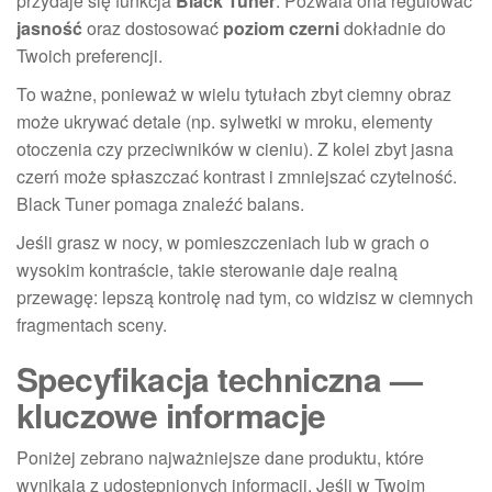
przydaje się funkcja
Black Tuner
. Pozwala ona regulować
jasność
oraz dostosować
poziom czerni
dokładnie do
Twoich preferencji.
To ważne, ponieważ w wielu tytułach zbyt ciemny obraz
może ukrywać detale (np. sylwetki w mroku, elementy
otoczenia czy przeciwników w cieniu). Z kolei zbyt jasna
czerń może spłaszczać kontrast i zmniejszać czytelność.
Black Tuner pomaga znaleźć balans.
Jeśli grasz w nocy, w pomieszczeniach lub w grach o
wysokim kontraście, takie sterowanie daje realną
przewagę: lepszą kontrolę nad tym, co widzisz w ciemnych
fragmentach sceny.
Specyfikacja techniczna —
kluczowe informacje
Poniżej zebrano najważniejsze dane produktu, które
wynikają z udostępnionych informacji. Jeśli w Twoim