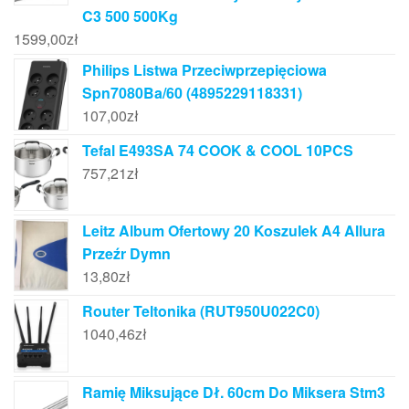
C3 500 500Kg
1599,00
zł
Philips Listwa Przeciwprzepięciowa
Spn7080Ba/60 (4895229118331)
107,00
zł
Tefal E493SA 74 COOK & COOL 10PCS
757,21
zł
Leitz Album Ofertowy 20 Koszulek A4 Allura
Przeźr Dymn
13,80
zł
Router Teltonika (RUT950U022C0)
1040,46
zł
Ramię Miksujące Dł. 60cm Do Miksera Stm3