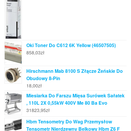
Oki Toner Do C612 6K Yellow (46507505)
858,03
zł
Hirschmann Mab 8100 S Złącze Żeńskie Do
Obudowy 8-Pin
18,00
zł
Miesiarka Do Farszu Mięsa Surówek Sałatek
, 110L 2X 0,55kW 400V Me 80 Ba Evo
31823,95
zł
Hbm Tensometry Do Wag Przemysłow
Tensometr Nierdzewny Belkowy Hbm Z6 F