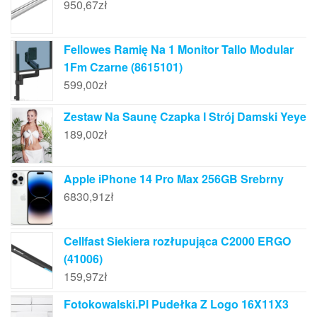
950,67
zł
Fellowes Ramię Na 1 Monitor Tallo Modular
1Fm Czarne (8615101)
599,00
zł
Zestaw Na Saunę Czapka I Strój Damski Yeye
189,00
zł
Apple iPhone 14 Pro Max 256GB Srebrny
6830,91
zł
Cellfast Siekiera rozłupująca C2000 ERGO
(41006)
159,97
zł
Fotokowalski.Pl Pudełka Z Logo 16X11X3