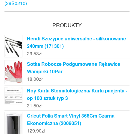
wpisu
(29S0210)
PRODUKTY
Hendi Szczypce uniwersalne - silikonowane
240mm (171301)
29,53
zł
Sotka Robocze Podgumowane Rękawice
Wampirki 10Par
18,00
zł
Roy Karta Stomatologiczna/ Karta pacjenta -
op 100 sztuk typ 3
31,50
zł
Cricut Folia Smart Vinyl 366Cm Czarna
Ekonomiczna (2009051)
129,90
zł