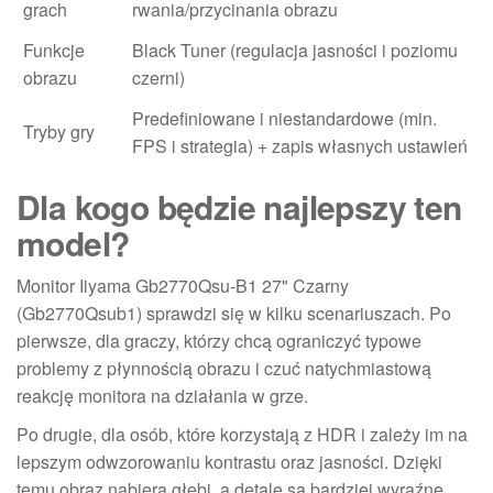
grach
rwania/przycinania obrazu
Funkcje
Black Tuner (regulacja jasności i poziomu
obrazu
czerni)
Predefiniowane i niestandardowe (min.
Tryby gry
FPS i strategia) + zapis własnych ustawień
Dla kogo będzie najlepszy ten
model?
Monitor Iiyama Gb2770Qsu-B1 27" Czarny
(Gb2770Qsub1) sprawdzi się w kilku scenariuszach. Po
pierwsze, dla graczy, którzy chcą ograniczyć typowe
problemy z płynnością obrazu i czuć natychmiastową
reakcję monitora na działania w grze.
Po drugie, dla osób, które korzystają z HDR i zależy im na
lepszym odwzorowaniu kontrastu oraz jasności. Dzięki
temu obraz nabiera głębi, a detale są bardziej wyraźne