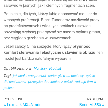
zarówno w jasnych, jak i ciemnych fragmentach scen.
Po trzecie, dla tych, którzy lubią dopasować monitor do
własnych preferencji. Black Tuner oraz możliwość pracy
na predefiniowanych i własnych profilach ustawień
pozwalają szybciej przełączać się między stylami grania,
bez ciągłego grzebania w ustawieniach.
Jeżeli zależy Ci na sprzęcie, który łączy
płynność
,
komfort sterowania
i
elastyczne ustawienia obrazu
, ten
model jest bardzo naturalnym wyborem.
Opublikowano w
Monitory
Produkt
Tagi
jak spakowac prezent
kurier gls czas dostawy
opinie
dhl sochaczew
przesylka do niemiec z polski
rodzaje firm w
polsce
Nawigacja
Poprzedni
POPRZEDNI
NASTĘPNE
N
Lexmark MX431adn
Benq Ms550
wpis
w