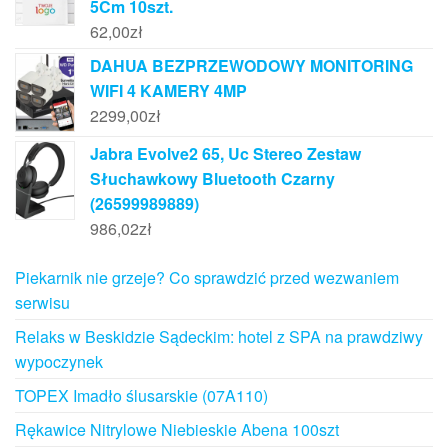
5Cm 10szt.
62,00
zł
DAHUA BEZPRZEWODOWY MONITORING
WIFI 4 KAMERY 4MP
2299,00
zł
Jabra Evolve2 65, Uc Stereo Zestaw
Słuchawkowy Bluetooth Czarny
(26599989889)
986,02
zł
Piekarnik nie grzeje? Co sprawdzić przed wezwaniem
serwisu
Relaks w Beskidzie Sądeckim: hotel z SPA na prawdziwy
wypoczynek
TOPEX Imadło ślusarskie (07A110)
Rękawice Nitrylowe Niebieskie Abena 100szt