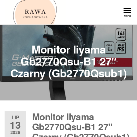
Przejdź
do
Rawa
Menu
treści
Monitor Iiyama
Gb2770Qsu-B1 27″
Czarny (Gb2770Qsub1)
Monitor Iiyama
LIP
13
Gb2770Qsu-B1 27"
2026
Czarny (Gb2770Qsub1)