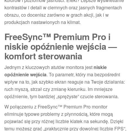
kolorów i poziomów jasności. Efekt? Lepsze wyświetlanie
kontrastów i detali w ciemnych oraz jasnych fragmentach
obrazu, co docenisz zarówno w grach akcji, jak i w
produkcjach nastawionych na klimat.
FreeSync™ Premium Pro i
niskie opóźnienie wejścia —
komfort sterowania
Jednym z kluczowych atutów monitora jest
niskie
opóźnienie wejścia
. To parametr, który ma bezpośredni
wpływ na to, jak szybko ekran reaguje na Twoje działania:
ruch myszą, strzał czy zmianę kierunku. Im mniejsze
opóźnienie, tym bardziej „sprężyste” czucie sterowania.
W połączeniu z FreeSync™ Premium Pro monitor
eliminuje typowe problemy z płynnością, które mogą
pojawiać się przy różnej liczbie klatek na sekundę. Dzięki
temu możesz grać „praktycznie przy dowolnej liczbie FPS”,