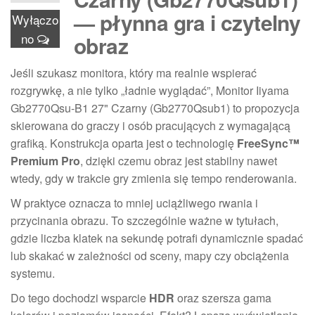
— płynna gra i czytelny
Wyłączo
no
obraz
Jeśli szukasz monitora, który ma realnie wspierać
rozgrywkę, a nie tylko „ładnie wyglądać”, Monitor Iiyama
Gb2770Qsu-B1 27" Czarny (Gb2770Qsub1) to propozycja
skierowana do graczy i osób pracujących z wymagającą
grafiką. Konstrukcja oparta jest o technologię
FreeSync™
Premium Pro
, dzięki czemu obraz jest stabilny nawet
wtedy, gdy w trakcie gry zmienia się tempo renderowania.
W praktyce oznacza to mniej uciążliwego rwania i
przycinania obrazu. To szczególnie ważne w tytułach,
gdzie liczba klatek na sekundę potrafi dynamicznie spadać
lub skakać w zależności od sceny, mapy czy obciążenia
systemu.
Do tego dochodzi wsparcie
HDR
oraz szersza gama