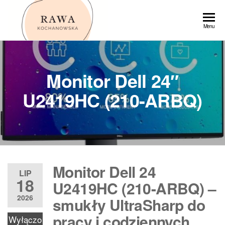
Przejdź
do
Rawa
Menu
treści
Monitor Dell 24″
U2419HC (210-ARBQ)
Monitor Dell 24
LIP
18
U2419HC (210-ARBQ) –
2026
smukły UltraSharp do
pracy i codziennych
Wyłączo