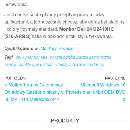
ustawienia.
Jeśli cenisz sobie płynny przepływ pracy między
aplikacjami, a jednocześnie chcesz, aby obraz był stabilny
i kolory trzymały standard,
Monitor Dell 24 U2419HC
(210-ARBQ)
trafia w dokładnie taki styl użytkowania.
Opublikowano w
Monitory
Produkt
Tagi
dhl kurier kontakt
poczta polska paczki zagraniczne
cennik
punkty ups poznań
rzeczy używane za darmo
Nawigacja
Poprzedni
POPRZEDNI
NASTĘPNE
N
Metlex Termos Caterigowy
Microsoft Windows 10
wpis
w
wpisu
Obiadowy Gastronomiczny 9
Professional 64bit OEM DVD
5L Mx 7414 Metlexmx7414
PRODUKTY