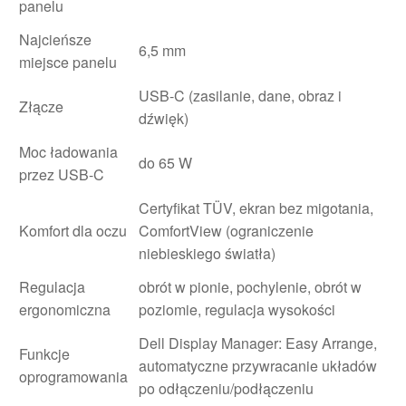
panelu
Najcieńsze
6,5 mm
miejsce panelu
USB-C (zasilanie, dane, obraz i
Złącze
dźwięk)
Moc ładowania
do 65 W
przez USB-C
Certyfikat TÜV, ekran bez migotania,
Komfort dla oczu
ComfortView (ograniczenie
niebieskiego światła)
Regulacja
obrót w pionie, pochylenie, obrót w
ergonomiczna
poziomie, regulacja wysokości
Dell Display Manager: Easy Arrange,
Funkcje
automatyczne przywracanie układów
oprogramowania
po odłączeniu/podłączeniu