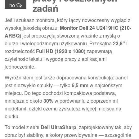
no
zadań
Jeśli szukasz monitora, który łączy nowoczesny wygląd z
wysoką jakością obrazu,
Monitor Dell 24 U2419HC (210-
ARBQ)
jest propozycją stworzoną właśnie z myślą o
biurze i wielogodzinnym użytkowaniu. Przekątna
23,8″
i
rozdzielczość
Full HD (1920 x 1080)
zapewniają
czytelność tekstu i wygodę pracy z aplikacjami
jednocześnie.
Wyróżnikiem jest także dopracowana konstrukcja: panel
jest niezwykle smukły — tylko
6,5 mm
w najcieńszym
miejscu. Do tego dochodzi kompaktowa podstawa,
mniejsza o około
30%
w porównaniu z poprzednimi
modelami, dzięki czemu zyskujesz więcej miejsca na
biurku.
To model z serii
Dell UltraSharp
, zaprojektowany tak, aby
obraz był stabilny, a kolory przewidywalne — szczególnie