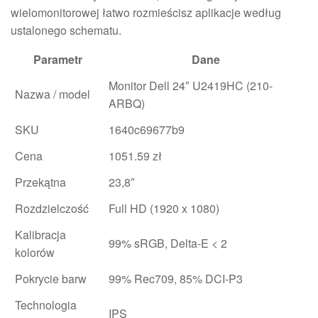
wielomonitorowej łatwo rozmieścisz aplikacje według
ustalonego schematu.
Parametr
Dane
Monitor Dell 24″ U2419HC (210-
Nazwa / model
ARBQ)
SKU
1640c69677b9
Cena
1051.59 zł
Przekątna
23,8″
Rozdzielczość
Full HD (1920 x 1080)
Kalibracja
99% sRGB, Delta-E < 2
kolorów
Pokrycie barw
99% Rec709, 85% DCI-P3
Technologia
IPS