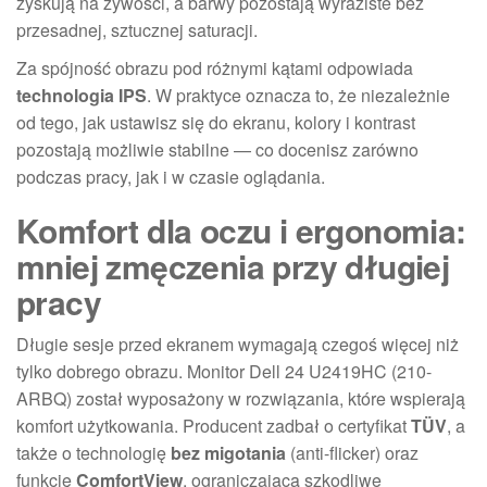
zyskują na żywości, a barwy pozostają wyraziste bez
przesadnej, sztucznej saturacji.
Za spójność obrazu pod różnymi kątami odpowiada
technologia IPS
. W praktyce oznacza to, że niezależnie
od tego, jak ustawisz się do ekranu, kolory i kontrast
pozostają możliwie stabilne — co docenisz zarówno
podczas pracy, jak i w czasie oglądania.
Komfort dla oczu i ergonomia:
mniej zmęczenia przy długiej
pracy
Długie sesje przed ekranem wymagają czegoś więcej niż
tylko dobrego obrazu. Monitor Dell 24 U2419HC (210-
ARBQ) został wyposażony w rozwiązania, które wspierają
komfort użytkowania. Producent zadbał o certyfikat
TÜV
, a
także o technologię
bez migotania
(anti-flicker) oraz
funkcję
ComfortView
, ograniczającą szkodliwe