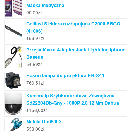
Maska Medyczna
99,00
zł
Cellfast Siekiera rozłupująca C2000 ERGO
(41006)
159,97
zł
Przejściówka Adapter Jack Lightning Iphone
Baseus
54,89
zł
Epson lampa do projektora EB-X41
760,51
zł
Kamera Ip Szybkoobrotowa Zewnętrzna
Sd22204Db-Gny - 1080P 2.8 12 Mm Dahua
1156,00
zł
Makita Ub0800X
538,00
zł