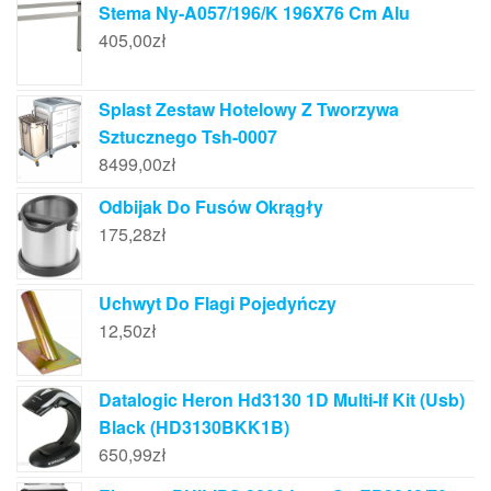
Stema Ny-A057/196/K 196X76 Cm Alu
405,00
zł
Splast Zestaw Hotelowy Z Tworzywa
Sztucznego Tsh-0007
8499,00
zł
Odbijak Do Fusów Okrągły
175,28
zł
Uchwyt Do Flagi Pojedyńczy
12,50
zł
Datalogic Heron Hd3130 1D Multi-If Kit (Usb)
Black (HD3130BKK1B)
650,99
zł