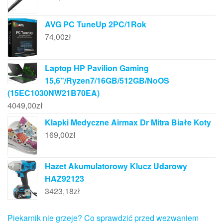
AVG PC TuneUp 2PC/1Rok
74,00
zł
Laptop HP Pavilion Gaming
15,6"/Ryzen7/16GB/512GB/NoOS
(15EC1030NW21B70EA)
4049,00
zł
Klapki Medyczne Airmax Dr Mitra Białe Koty
169,00
zł
Hazet Akumulatorowy Klucz Udarowy
HAZ92123
3423,18
zł
Piekarnik nie grzeje? Co sprawdzić przed wezwaniem