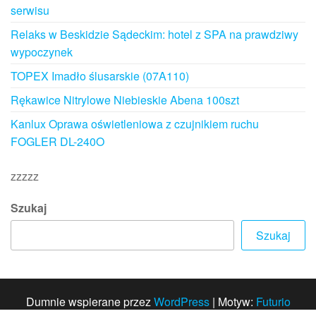
serwisu
Relaks w Beskidzie Sądeckim: hotel z SPA na prawdziwy
wypoczynek
TOPEX Imadło ślusarskie (07A110)
Rękawice Nitrylowe Niebieskie Abena 100szt
Kanlux Oprawa oświetleniowa z czujnikiem ruchu
FOGLER DL-240O
zzzzz
Szukaj
Szukaj
Dumnie wspierane przez
WordPress
|
Motyw:
Futurio