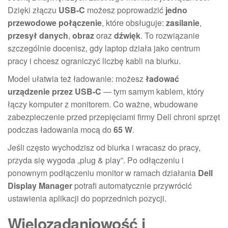
Dzięki złączu
USB-C
możesz poprowadzić
jedno
przewodowe połączenie
, które obsługuje:
zasilanie
,
przesył danych
,
obraz
oraz
dźwięk
. To rozwiązanie
szczególnie docenisz, gdy laptop działa jako centrum
pracy i chcesz ograniczyć liczbę kabli na biurku.
Model ułatwia też ładowanie: możesz
ładować
urządzenie przez USB-C
— tym samym kablem, który
łączy komputer z monitorem. Co ważne, wbudowane
zabezpieczenie przed przepięciami firmy Dell chroni sprzęt
podczas ładowania mocą do
65 W
.
Jeśli często wychodzisz od biurka i wracasz do pracy,
przyda się wygoda „plug & play”. Po odłączeniu i
ponownym podłączeniu monitor w ramach działania
Dell
Display Manager
potrafi automatycznie przywrócić
ustawienia aplikacji do poprzednich pozycji.
Wielozadaniowość i