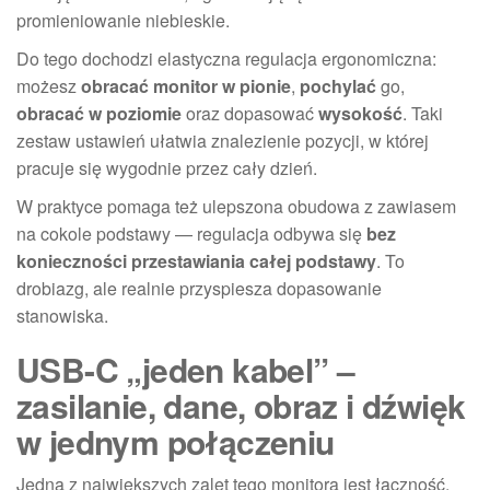
promieniowanie niebieskie.
Do tego dochodzi elastyczna regulacja ergonomiczna:
możesz
obracać monitor w pionie
,
pochylać
go,
obracać w poziomie
oraz dopasować
wysokość
. Taki
zestaw ustawień ułatwia znalezienie pozycji, w której
pracuje się wygodnie przez cały dzień.
W praktyce pomaga też ulepszona obudowa z zawiasem
na cokole podstawy — regulacja odbywa się
bez
konieczności przestawiania całej podstawy
. To
drobiazg, ale realnie przyspiesza dopasowanie
stanowiska.
USB-C „jeden kabel” –
zasilanie, dane, obraz i dźwięk
w jednym połączeniu
Jedną z największych zalet tego monitora jest łączność.