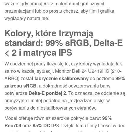
ważne, gdy pracujesz z materiałami graficznymi,
prezentacjami lub po prostu chcesz, aby film i grafika
wyglądały naturalnie.
Kolory, które trzymają
standard: 99% sRGB, Delta-E
< 2 i matryca IPS
W codziennej pracy liczy się to, czy kolory wyglądają tak
samo w każdej sytuacji. Monitor Dell 24 U2419HC (210-
ARBQ) został
fabrycznie skalibrowany
do poziomu
99%
zakresu sRGB
, a dokładność odwzorowania barw
potwierdza
Delta-E poniżej 2
. To oznacza, że odcienie są
precyzyjne i mniej podatne na „rozjeżdżanie się” w
porównaniu do nieskalibrowanych ekranów.
Model oferuje również szerokie pokrycie barw:
99%
Rec709
oraz
85% DCI-P3
. Dzięki temu filmy i treści wideo