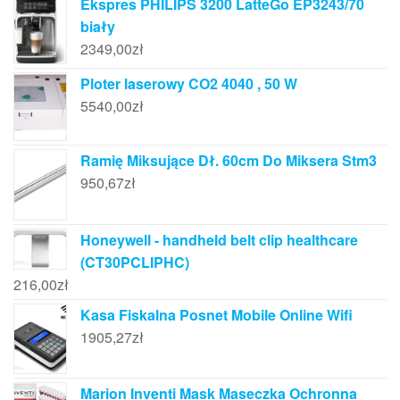
Ekspres PHILIPS 3200 LatteGo EP3243/70
biały
2349,00
zł
Ploter laserowy CO2 4040 , 50 W
5540,00
zł
Ramię Miksujące Dł. 60cm Do Miksera Stm3
950,67
zł
Honeywell - handheld belt clip healthcare
(CT30PCLIPHC)
216,00
zł
Kasa Fiskalna Posnet Mobile Online Wifi
1905,27
zł
Marion Inventi Mask Maseczka Ochronna