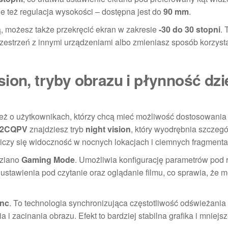
ie też regulacja wysokości – dostępna jest do
90 mm
.
ją, możesz także przekręcić ekran w zakresie
-30 do 30 stopni
. 
rzestrzeń z innymi urządzeniami albo zmieniasz sposób korzyst
ion, tryby obrazu i płynność dzi
 też o użytkownikach, którzy chcą mieć możliwość dostosowania
342CQPV
znajdziesz tryb
night vision
, który wyodrębnia szczegó
 liczy się widoczność w nocnych lokacjach i ciemnych fragment
dziano
Gaming Mode
. Umożliwia konfigurację parametrów pod 
ustawienia pod czytanie oraz oglądanie filmu, co sprawia, że m
ync
. To technologia synchronizująca częstotliwość odświeżania
 i zacinania obrazu. Efekt to bardziej stabilna grafika i mniejs