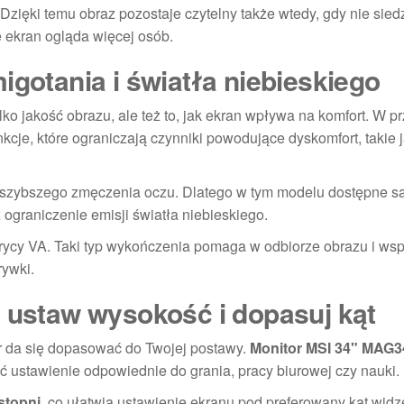
 Dzięki temu obraz pozostaje czytelny także wtedy, gdy nie sied
 ekran ogląda więcej osób.
igotania i światła niebieskiego
ylko jakość obrazu, ale też to, jak ekran wpływa na komfort. W 
kcje, które ograniczają czynniki powodujące dyskomfort, takie 
i szybszego zmęczenia oczu. Dlatego w tym modelu dostępne s
 ograniczenie emisji światła niebieskiego.
ycy VA. Taki typ wykończenia pomaga w odbiorze obrazu i wsp
rywki.
, ustaw wysokość i dopasuj kąt
r da się dopasować do Twojej postawy.
Monitor MSI 34" MAG
źć ustawienie odpowiednie do grania, pracy biurowej czy nauki.
stopni
, co ułatwia ustawienie ekranu pod preferowany kąt widz