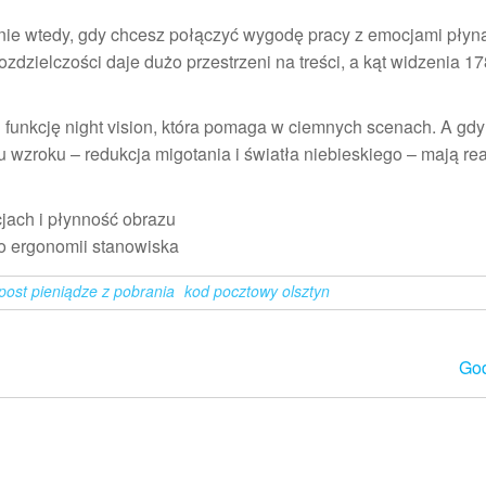
nie wtedy, gdy chcesz połączyć wygodę pracy z emocjami płyn
zdzielczości daje dużo przestrzeni na treści, a kąt widzenia 17
i funkcję night vision, która pomaga w ciemnych scenach. A gdy
 wzroku – redukcja migotania i światła niebieskiego – mają re
jach i płynność obrazu
o ergonomii stanowiska
post pieniądze z pobrania
kod pocztowy olsztyn
Go
Dumnie wspierane przez
WordPress
|
Motyw:
Futurio