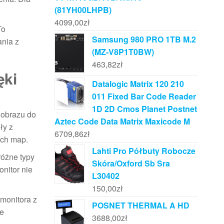
(81YH00LHPB)
4099,00
zł
To
Samsung 980 PRO 1TB M.2
ania z
(MZ-V8P1T0BW)
463,82
zł
ęki
Datalogic Matrix 120 210
011 Fixed Bar Code Reader
1D 2D Cmos Planet Postnet
 obrazu do
Aztec Code Data Matrix Maxicode M
ły z
6709,86
zł
ach map.
Lahti Pro Półbuty Robocze
różne typy
Skóra/Oxford Sb Sra
onitor nie
L30402
150,00
zł
 monitora z
POSNET THERMAL A HD
ze
3688,00
zł