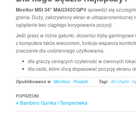
Monitor MSI 34" MAG342CQPV
sprawdzi się szczegól
grania. Duży, zakrzywiony ekran w ultrapanoramicznej ro
oglądanie bez ciągłego korygowania pozycji.
Jeśli grasz w różne gatunki, docenisz tryby gamingowe 
z komputera także wieczorem, funkcje wsparcia komfortu
znaczenie dla codziennego użytkowania.
dla graczy ceniących czytelność w ciemnych lokac
dla osób, które chcą dopasować pozycję ekranu d
Opublikowano w
Monitory
Produkt
Tagi
dhl chełm
in
Nawigacja
Poprzedni
POPRZEDNI
Bambino Gumka I Temperówka
wpis
wpisu