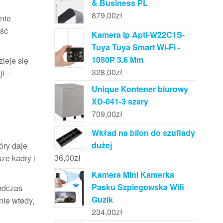
& Business PL
879,00
zł
nie
ość
Kamera Ip Apti-W22C1S-
Tuya Tuya Smart Wi-Fi -
1080P 3.6 Mm
ieje się
328,00
zł
ji –
Unique Kontener biurowy
XD-041-3 szary
709,00
zł
Wkład na bilon do szuflady
dużej
óry daje
36,00
zł
ze kadry i
Kamera Mini Kamerka
Pasku Szpiegowska Wifi
podczas
Guzik
nie wtedy,
234,00
zł