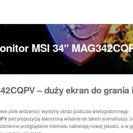
onitor MSI 34″ MAG342CQ
42CQPV – duży ekran do grania 
rokie pole widzenia i wyraźny obraz podczas wielogodzinnego
QPV
jest propozycją stworzoną właśnie do takich scenariuszy. 
 codzienne przeglądanie internetu nabierają nowej jakości, a w 