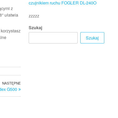
czujnikiem ruchu FOGLER DL-240O
ącymi z
8° ułatwia
zzzzz
Szukaj
 korzystasz
alne
Szukaj
NASTĘPNE
Następny
dex G500
wpis