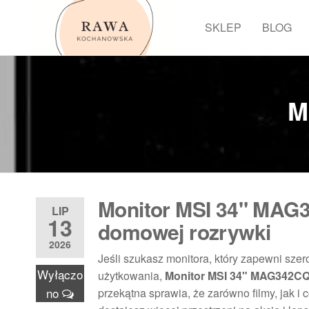
Przejdź
do
SKLEP
BLOG
Rawa
treści
M
Monitor MSI 34" MAG3
LIP
13
domowej rozrywki
2026
Jeśli szukasz monitora, który zapewni sze
Wyłączo
użytkowania,
Monitor MSI 34" MAG342C
no
przekątna sprawia, że zarówno filmy, jak i