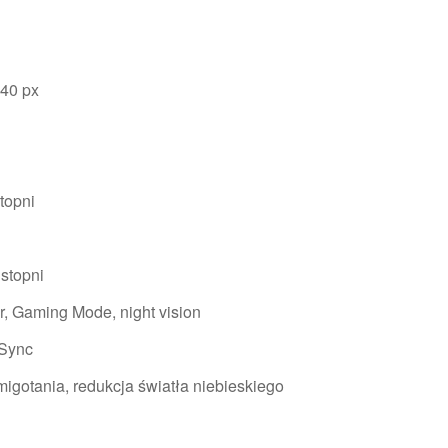
440 px
topni
 stopni
r, Gaming Mode, night vision
 Sync
migotania, redukcja światła niebieskiego