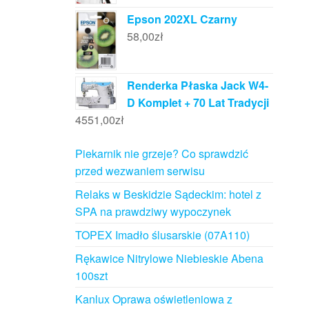
Epson 202XL Czarny
58,00
zł
Renderka Płaska Jack W4-
D Komplet + 70 Lat Tradycji
4551,00
zł
Piekarnik nie grzeje? Co sprawdzić
przed wezwaniem serwisu
Relaks w Beskidzie Sądeckim: hotel z
SPA na prawdziwy wypoczynek
TOPEX Imadło ślusarskie (07A110)
Rękawice Nitrylowe Niebieskie Abena
100szt
Kanlux Oprawa oświetleniowa z