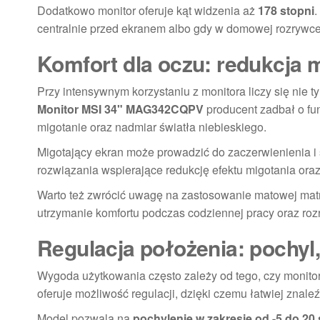
Dodatkowo monitor oferuje kąt widzenia aż
178 stopni
.
centralnie przed ekranem albo gdy w domowej rozrywce
Komfort dla oczu: redukcja m
Przy intensywnym korzystaniu z monitora liczy się nie t
Monitor MSI 34" MAG342CQPV
producent zadbał o fun
migotanie oraz nadmiar światła niebieskiego.
Migotający ekran może prowadzić do zaczerwienienia 
rozwiązania wspierające redukcję efektu migotania oraz
Warto też zwrócić uwagę na zastosowanie matowej matr
utrzymanie komfortu podczas codziennej pracy oraz roz
Regulacja położenia: pochyl
Wygoda użytkowania często zależy od tego, czy monito
oferuje możliwość regulacji, dzięki czemu łatwiej znale
Model pozwala na
pochylenie w zakresie od -5 do 20 