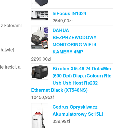
InFocus IN1024
2549,00
zł
 z kolorami
DAHUA
BEZPRZEWODOWY
MONITORING WIFI 4
łatwiej
KAMERY 4MP
.
2299,00
zł
e treści, a
Bixolon Xt5-46 24 Dots/Mm
(600 Dpi) Disp. (Colour) Rtc
Usb Usb Host Rs232
Ethernet Black (XT546NS)
10450,95
zł
Cedrus Opryskiwacz
Akumulatorowy Sc15Li
339,99
zł