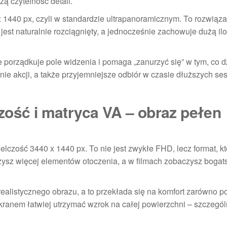
zą czytelność detali.
 1440 px, czyli w standardzie ultrapanoramicznym. To rozwiąza
 jest naturalnie rozciągnięty, a jednocześnie zachowuje dużą il
porządkuje pole widzenia i pomaga „zanurzyć się” w tym, co dz
ie akcji, a także przyjemniejsze odbiór w czasie dłuższych ses
zość i matryca VA – obraz pełen
lczość 3440 x 1440 px. To nie jest zwykłe FHD, lecz format, kt
ysz więcej elementów otoczenia, a w filmach zobaczysz bogats
alistycznego obrazu, a to przekłada się na komfort zarówno 
kranem łatwiej utrzymać wzrok na całej powierzchni – szczegól