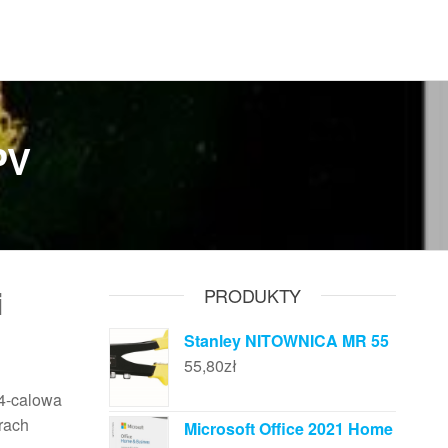
PV
i
PRODUKTY
Stanley NITOWNICA MR 55
55,80
zł
34-calowa
grach
Microsoft Office 2021 Home