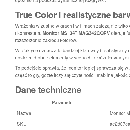
opóźnienia podczas dynamicznej rozgrywki.
True Color i realistyczne ba
Wrażenia wizualne w grach i w filmach zależą nie tylko o
i kontrastem.
Monitor MSI 34" MAG342CQPV
oferuje f
rozszerzenie zakresu kolorów.
W praktyce oznacza to bardziej klarowny i realistyczny
dostrzec drobne elementy w scenach o zróżnicowanym oś
To podejście sprawia, że monitor lepiej sprawdza się w „
część to gry, gdzie liczy się czytelność i stabilna jakość
Dane techniczne
Parametr
Nazwa
Monitor 
SKU
ae2d37c