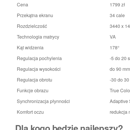
Cena
1799 zł
Przekątna ekranu
34 cale
Rozdzielczość
3440 x 1
Technologia matrycy
VA
Kąt widzenia
178°
Regulacja pochylenia
-5 do 20 s
Regulacja wysokości
do 90 mm
Regulacja obrotu
-30 do 30
Funkcje obrazu
True Colo
Synchronizacja płynności
Adaptive
Komfort oczu
redukcja 
Dla kogo będzie najlepszy?