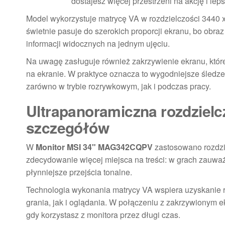
dostajesz więcej przestrzeni na akcję i leps
Model wykorzystuje matrycę VA w rozdzielczości 3440 x
świetnie pasuje do szerokich proporcji ekranu, bo obraz
informacji widocznych na jednym ujęciu.
Na uwagę zasługuje również zakrzywienie ekranu, które 
na ekranie. W praktyce oznacza to wygodniejsze śledzen
zarówno w trybie rozrywkowym, jak i podczas pracy.
Ultrapanoramiczna rozdzielc
szczegółów
W
Monitor MSI 34" MAG342CQPV
zastosowano rozdzie
zdecydowanie więcej miejsca na treści: w grach zauważ
płynniejsze przejścia tonalne.
Technologia wykonania matrycy VA wspiera uzyskanie re
grania, jak i oglądania. W połączeniu z zakrzywionym e
gdy korzystasz z monitora przez długi czas.