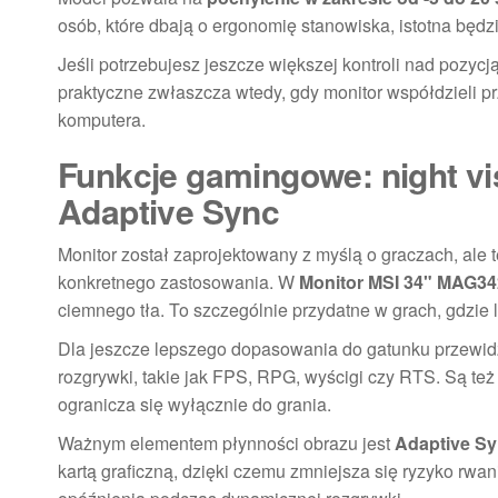
osób, które dbają o ergonomię stanowiska, istotna będz
Jeśli potrzebujesz jeszcze większej kontroli nad pozyc
praktyczne zwłaszcza wtedy, gdy monitor współdzieli p
komputera.
Funkcje gamingowe: night vis
Adaptive Sync
Monitor został zaprojektowany z myślą o graczach, ale
konkretnego zastosowania. W
Monitor MSI 34" MAG
ciemnego tła. To szczególnie przydatne w grach, gdzie
Dla jeszcze lepszego dopasowania do gatunku przewi
rozgrywki, takie jak FPS, RPG, wyścigi czy RTS. Są też 
ogranicza się wyłącznie do grania.
Ważnym elementem płynności obrazu jest
Adaptive S
kartą graficzną, dzięki czemu zmniejsza się ryzyko rwania