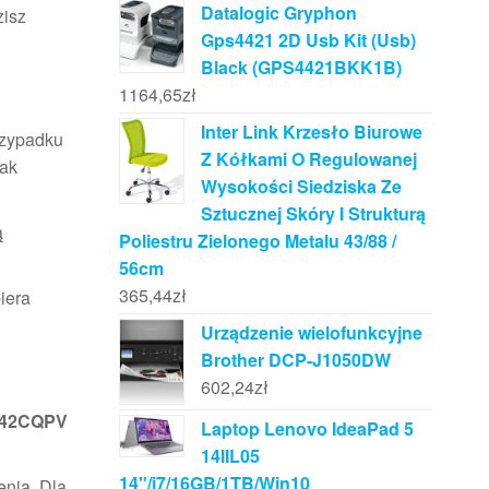
Datalogic Gryphon
zisz
Gps4421 2D Usb Kit (Usb)
Black (GPS4421BKK1B)
1164,65
zł
Inter Link Krzesło Biurowe
przypadku
Z Kółkami O Regulowanej
jak
Wysokości Siedziska Ze
Sztucznej Skóry I Strukturą
ą
Poliestru Zielonego Metalu 43/88 /
56cm
365,44
zł
iera
Urządzenie wielofunkcyjne
Brother DCP-J1050DW
602,24
zł
342CQPV
Laptop Lenovo IdeaPad 5
14IIL05
14"/i7/16GB/1TB/Win10
enia. Dla