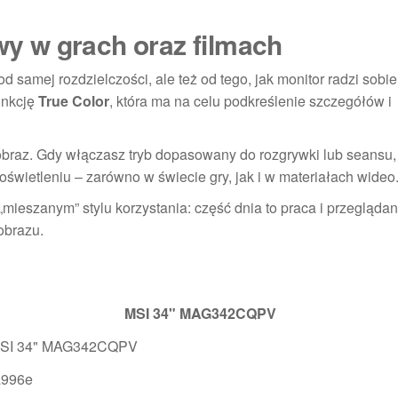
rwy w grach oraz filmach
d samej rozdzielczości, ale też od tego, jak monitor radzi sobie
unkcję
True Color
, która ma na celu podkreślenie szczegółów i
 obraz. Gdy włączasz tryb dopasowany do rozgrywki lub seansu, 
wietleniu – zarówno w świecie gry, jak i w materiałach wideo
mieszanym” stylu korzystania: część dnia to praca i przeglądani
 obrazu.
MSI 34" MAG342CQPV
MSI 34" MAG342CQPV
a996e