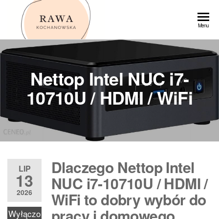
Przejdź
do
Rawa
Menu
treści
Nettop Intel NUC i7-
10710U / HDMI / WiFi
Dlaczego Nettop Intel
LIP
13
NUC i7-10710U / HDMI /
2026
WiFi to dobry wybór do
pracy i domowego
Wyłączo