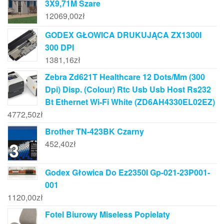
3X9,71M Szare
12069,00
zł
GODEX GŁOWICA DRUKUJĄCA ZX1300I
300 DPI
1381,16
zł
Zebra Zd621T Healthcare 12 Dots/Mm (300
Dpi) Disp. (Colour) Rtc Usb Usb Host Rs232
Bt Ethernet Wi-Fi White (ZD6AH4330EL02EZ)
4772,50
zł
Brother TN-423BK Czarny
452,40
zł
Godex Głowica Do Ez2350I Gp-021-23P001-
001
1120,00
zł
Fotel Biurowy Miseless Popielaty