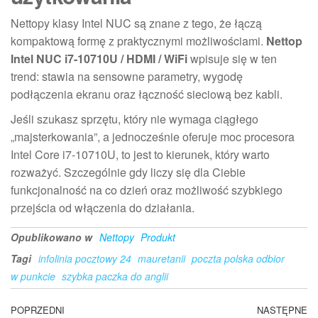
Nettopy klasy Intel NUC są znane z tego, że łączą
kompaktową formę z praktycznymi możliwościami.
Nettop
Intel NUC i7-10710U / HDMI / WiFi
wpisuje się w ten
trend: stawia na sensowne parametry, wygodę
podłączenia ekranu oraz łączność sieciową bez kabli.
Jeśli szukasz sprzętu, który nie wymaga ciągłego
„majsterkowania”, a jednocześnie oferuje moc procesora
Intel Core i7-10710U, to jest to kierunek, który warto
rozważyć. Szczególnie gdy liczy się dla Ciebie
funkcjonalność na co dzień oraz możliwość szybkiego
przejścia od włączenia do działania.
Opublikowano w
Nettopy
Produkt
Tagi
infolinia pocztowy 24
mauretanii
poczta polska odbior
w punkcie
szybka paczka do anglii
Nawigacja
Poprzedni
POPRZEDNI
NASTĘPNE
N