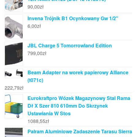
90,00
zł
Invena Trójnik B1 Ocynkowany Gw 1/2"
6,00
zł
JBL Charge 5 Tomorrowland Edition
799,00
zł
Beam Adapter na worek papierowy Alliance
(t071c)
222,79
zł
Eurokraftpro Wózek Magazynowy Stal Rama
Dł X Szer 810 610mm Do Skrzynek
Ustawiania W Stos
1088,55
zł
Palram Aluminiowe Zadaszenie Tarasu Sierra