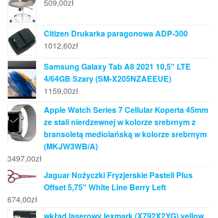
509,00
zł
Citizen Drukarka paragonowa ADP-300
1012,60
zł
Samsung Galaxy Tab A8 2021 10,5" LTE
4/64GB Szary (SM-X205NZAEEUE)
1159,00
zł
Apple Watch Series 7 Cellular Koperta 45mm
ze stali nierdzewnej w kolorze srebrnym z
bransoletą mediolańską w kolorze srebrnym
(MKJW3WB/A)
3497,00
zł
Jaguar Nożyczki Fryzjerskie Pastell Plus
Offset 5,75" White Line Berry Left
674,00
zł
wkład laserowy lexmark (X792X2YG) yellow