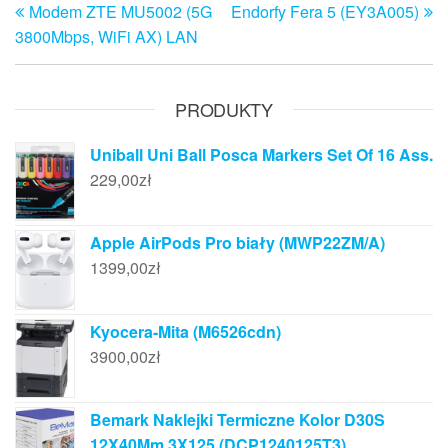
Modem ZTE MU5002 (5G
Endorfy Fera 5 (EY3A005)
wpis
w
wpisu
3800Mbps, WiFi AX) LAN
PRODUKTY
Uniball Uni Ball Posca Markers Set Of 16 Ass.
229,00
zł
Apple AirPods Pro biały (MWP22ZM/A)
1399,00
zł
Kyocera-Mita (M6526cdn)
3900,00
zł
Bemark Naklejki Termiczne Kolor D30S
12X40Mm 3X125 (DCP1240125T3)