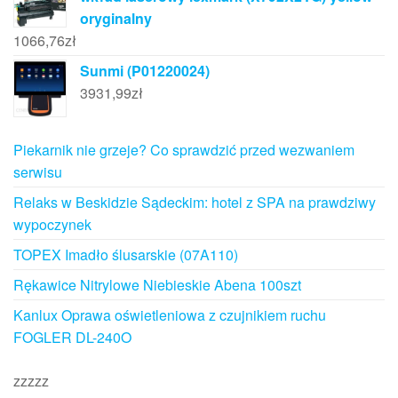
oryginalny
1066,76
zł
Sunmi (P01220024)
3931,99
zł
Piekarnik nie grzeje? Co sprawdzić przed wezwaniem
serwisu
Relaks w Beskidzie Sądeckim: hotel z SPA na prawdziwy
wypoczynek
TOPEX Imadło ślusarskie (07A110)
Rękawice Nitrylowe Niebieskie Abena 100szt
Kanlux Oprawa oświetleniowa z czujnikiem ruchu
FOGLER DL-240O
zzzzz