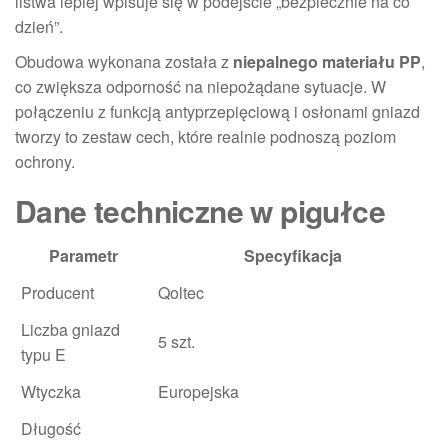
listwa lepiej wpisuje się w podejście „bezpiecznie na co
dzień”.
Obudowa wykonana została z
niepalnego materiału PP
,
co zwiększa odporność na niepożądane sytuacje. W
połączeniu z funkcją antyprzepięciową i osłonami gniazd
tworzy to zestaw cech, które realnie podnoszą poziom
ochrony.
Dane techniczne w pigułce
Parametr
Specyfikacja
Producent
Qoltec
Liczba gniazd
5 szt.
typu E
Wtyczka
Europejska
Długość