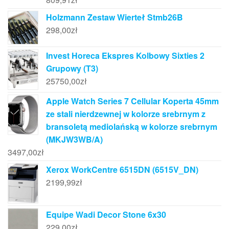
Holzmann Zestaw Wierteł Stmb26B
298,00
zł
Invest Horeca Ekspres Kolbowy Sixties 2
Grupowy (T3)
25750,00
zł
Apple Watch Series 7 Cellular Koperta 45mm
ze stali nierdzewnej w kolorze srebrnym z
bransoletą mediolańską w kolorze srebrnym
(MKJW3WB/A)
3497,00
zł
Xerox WorkCentre 6515DN (6515V_DN)
2199,99
zł
Equipe Wadi Decor Stone 6x30
229,00
zł