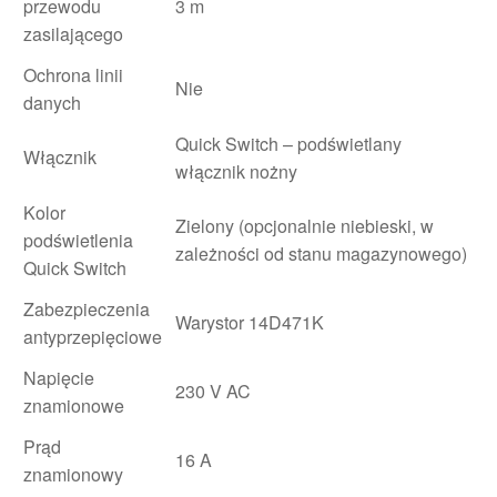
przewodu
3 m
zasilającego
Ochrona linii
Nie
danych
Quick Switch – podświetlany
Włącznik
włącznik nożny
Kolor
Zielony (opcjonalnie niebieski, w
podświetlenia
zależności od stanu magazynowego)
Quick Switch
Zabezpieczenia
Warystor 14D471K
antyprzepięciowe
Napięcie
230 V AC
znamionowe
Prąd
16 A
znamionowy