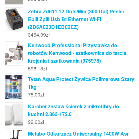
Zebra Zd611 12 Dots/Mm (300 Dpi) Peeler
Eplii Zplii Usb Bt Ethernet Wi-Fi
(ZD6A023D1EB02EZ)
3464,09
zł
Kenwood Professional Przystawka do
robotów Kenwood - szatkownica do tarcia,
krojenia i szatkowania (975978)
598,18
zł
Tytan Aqua Protect Żywica Polimerowa Szary
1kg
75,00
zł
Karcher zestaw ścierek z mikrofibry do
kuchni 2.863-172.0
99,00
zł
Metabo Odkurzacz Uniwersalny 1400W Asr