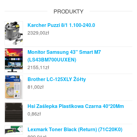
PRODUKTY
Karcher Puzzi 8/1 1.100-240.0
2329,00
zł
Monitor Samsung 43" Smart M7
(LS43BM700UUXEN)
2155,11
zł
Brother LC-125XLY Żółty
81,00
zł
Hsi Zaślepka Plastikowa Czarna 40*20Mm
0,86
zł
Lexmark Toner Black (Return) (71C20K0)
809,91
zł