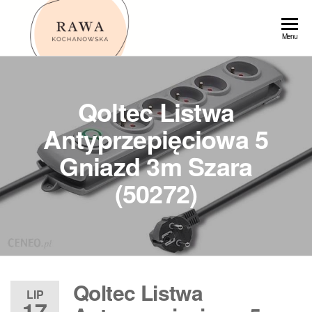
Przejdź
do
Rawa
Menu
treści
Qoltec Listwa
Antyprzepięciowa 5
Gniazd 3m Szara
(50272)
Qoltec Listwa
LIP
17