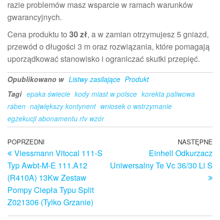
razie problemów masz wsparcie w ramach warunków
gwarancyjnych.
Cena produktu to
30 zł
, a w zamian otrzymujesz 5 gniazd,
przewód o długości 3 m oraz rozwiązania, które pomagają
uporządkować stanowisko i ograniczać skutki przepięć.
Opublikowano w
Listwy zasilające
Produkt
Tagi
epaka świecie
kody miast w polsce
korekta paliwowa
raben
największy kontynent
wniosek o wstrzymanie
egzekucji abonamentu rtv wzór
Nawigacja
Poprzedni
POPRZEDNI
NASTĘPNE
N
Viessmann Vitocal 111-S
Einhell Odkurzacz
wpis
w
wpisu
Typ Awbt-M-E 111.A12
Uniwersalny Te Vc 36/30 Li S
(R410A) 13Kw Zestaw
Pompy Ciepła Typu Split
Z021306 (Tylko Grzanie)