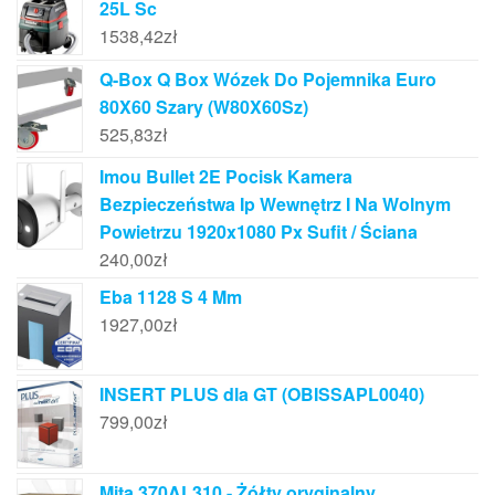
25L Sc
1538,42
zł
Q-Box Q Box Wózek Do Pojemnika Euro
80X60 Szary (W80X60Sz)
525,83
zł
Imou Bullet 2E Pocisk Kamera
Bezpieczeństwa Ip Wewnętrz I Na Wolnym
Powietrzu 1920x1080 Px Sufit / Ściana
240,00
zł
Eba 1128 S 4 Mm
1927,00
zł
INSERT PLUS dla GT (OBISSAPL0040)
799,00
zł
Mita 370AL310 - Żółty oryginalny