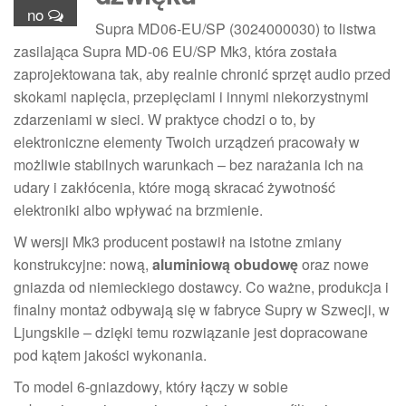
no
Supra MD06-EU/SP (3024000030) to listwa
zasilająca Supra MD-06 EU/SP Mk3, która została
zaprojektowana tak, aby realnie chronić sprzęt audio przed
skokami napięcia, przepięciami i innymi niekorzystnymi
zdarzeniami w sieci. W praktyce chodzi o to, by
elektroniczne elementy Twoich urządzeń pracowały w
możliwie stabilnych warunkach – bez narażania ich na
udary i zakłócenia, które mogą skracać żywotność
elektroniki albo wpływać na brzmienie.
W wersji Mk3 producent postawił na istotne zmiany
konstrukcyjne: nową,
aluminiową obudowę
oraz nowe
gniazda od niemieckiego dostawcy. Co ważne, produkcja i
finalny montaż odbywają się w fabryce Supry w Szwecji, w
Ljungskile – dzięki temu rozwiązanie jest dopracowane
pod kątem jakości wykonania.
To model 6-gniazdowy, który łączy w sobie