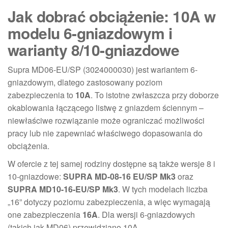
Jak dobrać obciążenie: 10A w
modelu 6-gniazdowym i
warianty 8/10-gniazdowe
Supra MD06-EU/SP (3024000030) jest wariantem 6-
gniazdowym, dlatego zastosowany poziom
zabezpieczenia to
10A
. To istotne zwłaszcza przy doborze
okablowania łączącego listwę z gniazdem ściennym –
niewłaściwe rozwiązanie może ograniczać możliwości
pracy lub nie zapewniać właściwego dopasowania do
obciążenia.
W ofercie z tej samej rodziny dostępne są także wersje 8 i
10-gniazdowe:
SUPRA MD-08-16 EU/SP Mk3
oraz
SUPRA MD10-16-EU/SP Mk3
. W tych modelach liczba
„16” dotyczy poziomu zabezpieczenia, a więc wymagają
one zabezpieczenia
16A
. Dla wersji 6-gniazdowych
(takich jak MD06) przewidziano 10A.