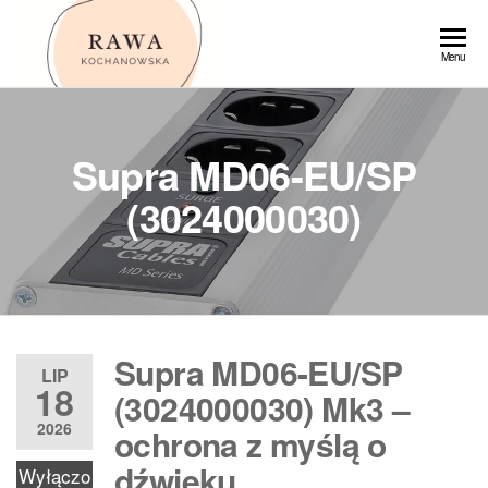
Przejdź
do
Rawa
Menu
treści
Supra MD06-EU/SP
(3024000030)
Supra MD06-EU/SP
LIP
18
(3024000030) Mk3 –
2026
ochrona z myślą o
dźwięku
Wyłączo