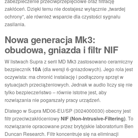
zabezpieczenie przeciwprzepięciowe oraz filtrację
zakłóceń. Dzięki temu nie dostajesz wyłącznie „twardej
ochrony”, ale również wsparcie dla czystości sygnału
zasilania.
Nowa generacja Mk3:
obudowa, gniazda i filtr NIF
W listwach Supra z serii MD Mk3 zastosowano ceramiczny
bezpiecznik
10A
(dla wersji 6-gniazdowych). Jego rola jest
oczywista: ma chronić instalację i podłączony sprzęt w
sytuacjach przeciążeniowych. Jednak w audio liczy się nie
tylko bezpieczeństwo – równie istotne jest, aby
rozwiązania nie pogarszały pracy urządzeń.
Dlatego w Supra MD06-EU/SP (3024000030) obecny jest
filtr przeciwzakłóceniowy
NIF (Non-Intrusive-Filtering)
. To
rozwiązanie opracowane przez brytyjskie laboratorium Ben
Duncan Research. Filtr koncentruje się na eliminacji