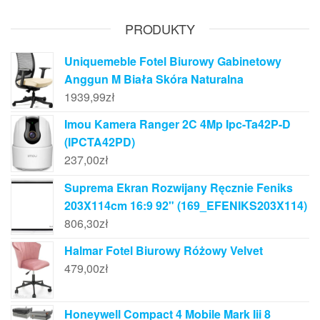
PRODUKTY
Uniquemeble Fotel Biurowy Gabinetowy
Anggun M Biała Skóra Naturalna
1939,99
zł
Imou Kamera Ranger 2C 4Mp Ipc-Ta42P-D
(IPCTA42PD)
237,00
zł
Suprema Ekran Rozwijany Ręcznie Feniks
203X114cm 16:9 92" (169_EFENIKS203X114)
806,30
zł
Halmar Fotel Biurowy Różowy Velvet
479,00
zł
Honeywell Compact 4 Mobile Mark Iii 8