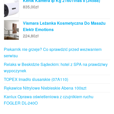
Kenik Kamera Ip Kg 2160Tvfas Il (34588)
835,00
zł
Vismara Leżanka Kosmetyczna Do Masażu
Elektr Emotions
224,80
zł
Piekarnik nie grzeje? Co sprawdzić przed wezwaniem
serwisu
Relaks w Beskidzie Sądeckim: hotel z SPA na prawdziwy
wypoczynek
TOPEX Imadło ślusarskie (07A110)
Rękawice Nitrylowe Niebieskie Abena 100szt
Kanlux Oprawa oświetleniowa z czujnikiem ruchu
FOGLER DL-240O