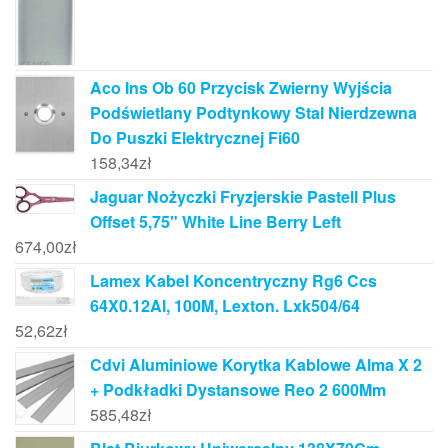
Aco Ins Ob 60 Przycisk Zwierny Wyjścia
Podświetlany Podtynkowy Stal Nierdzewna
Do Puszki Elektrycznej Fi60
158,34
zł
Jaguar Nożyczki Fryzjerskie Pastell Plus
Offset 5,75" White Line Berry Left
674,00
zł
Lamex Kabel Koncentryczny Rg6 Ccs
64X0.12Al, 100M, Lexton. Lxk504/64
52,62
zł
Cdvi Aluminiowe Korytka Kablowe Alma X 2
+ Podkładki Dystansowe Reo 2 600Mm
585,48
zł