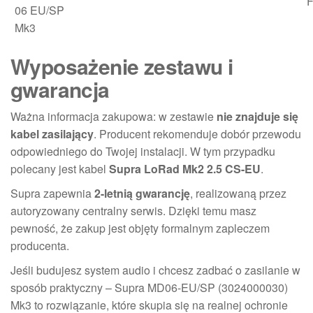
F
06 EU/SP
Mk3
Wyposażenie zestawu i
gwarancja
Ważna informacja zakupowa: w zestawie
nie znajduje się
kabel zasilający
. Producent rekomenduje dobór przewodu
odpowiedniego do Twojej instalacji. W tym przypadku
polecany jest kabel
Supra LoRad Mk2 2.5 CS-EU
.
Supra zapewnia
2-letnią gwarancję
, realizowaną przez
autoryzowany centralny serwis. Dzięki temu masz
pewność, że zakup jest objęty formalnym zapleczem
producenta.
Jeśli budujesz system audio i chcesz zadbać o zasilanie w
sposób praktyczny – Supra MD06-EU/SP (3024000030)
Mk3 to rozwiązanie, które skupia się na realnej ochronie