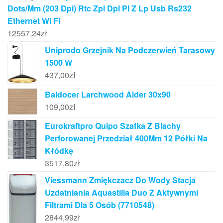
Dots/Mm (203 Dpi) Rtc Zpl Dpl Pl Z Lp Usb Rs232
Ethernet Wi Fi
12557,24
zł
Uniprodo Grzejnik Na Podczerwień Tarasowy
1500 W
437,00
zł
Baldocer Larchwood Alder 30x90
109,00
zł
Eurokraftpro Quipo Szafka Z Blachy
Perforowanej Przedział 400Mm 12 Półki Na
Kłódkę
3517,80
zł
Viessmann Zmiękczacz Do Wody Stacja
Uzdatniania Aquastilla Duo Z Aktywnymi
Filtrami Dla 5 Osób (7710548)
2844,99
zł