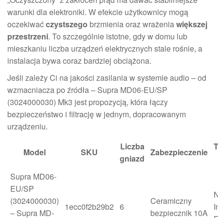
warunki dla elektroniki. W efekcie użytkownicy mogą
oczekiwać
czystszego
brzmienia oraz wrażenia
większej
przestrzeni
. To szczególnie istotne, gdy w domu lub
mieszkaniu liczba urządzeń elektrycznych stale rośnie, a
instalacja bywa coraz bardziej obciążona.
Jeśli zależy Ci na jakości zasilania w systemie audio – od
wzmacniacza po źródła – Supra MD06-EU/SP
(3024000030) Mk3 jest propozycją, która łączy
bezpieczeństwo i filtrację w jednym, dopracowanym
urządzeniu.
Liczba
T
Model
SKU
Zabezpieczenie
gniazd
Supra MD06-
EU/SP
N
(3024000030)
Ceramiczny
1ecc0f2b29b2
6
I
– Supra MD-
bezpiecznik 10A