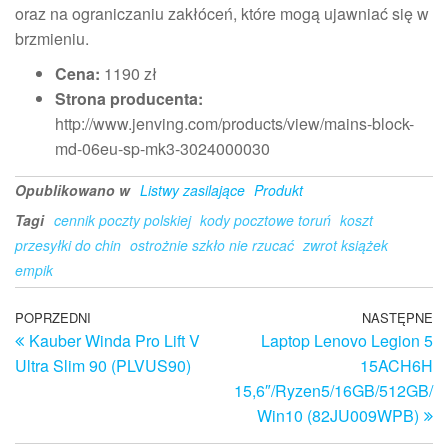
oraz na ograniczaniu zakłóceń, które mogą ujawniać się w
brzmieniu.
Cena:
1190 zł
Strona producenta:
http://www.jenving.com/products/view/mains-block-
md-06eu-sp-mk3-3024000030
Opublikowano w
Listwy zasilające
Produkt
Tagi
cennik poczty polskiej
kody pocztowe toruń
koszt
przesyłki do chin
ostrożnie szkło nie rzucać
zwrot książek
empik
Nawigacja
Poprzedni
POPRZEDNI
NASTĘPNE
N
Kauber Winda Pro Lift V
Laptop Lenovo Legion 5
wpis
w
wpisu
Ultra Slim 90 (PLVUS90)
15ACH6H
15,6″/Ryzen5/16GB/512GB/
Win10 (82JU009WPB)