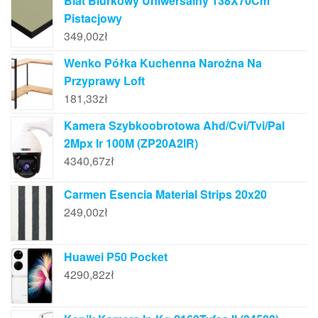
Blat Biurkowy Uniwersalny 138X70Cm
Pistacjowy
349,00
zł
Wenko Półka Kuchenna Narożna Na
Przyprawy Loft
181,33
zł
Kamera Szybkoobrotowa Ahd/Cvi/Tvi/Pal
2Mpx Ir 100M (ZP20A2IR)
4340,67
zł
Carmen Esencia Material Strips 20x20
249,00
zł
Huawei P50 Pocket
4290,82
zł