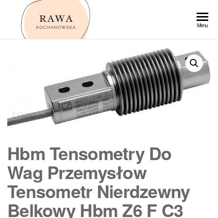
Przejdź
do
Rawa
Menu
treści
Hbm Tensometry Do
Wag Przemysłow
Tensometr Nierdzewny
Belkowy Hbm Z6 F C3