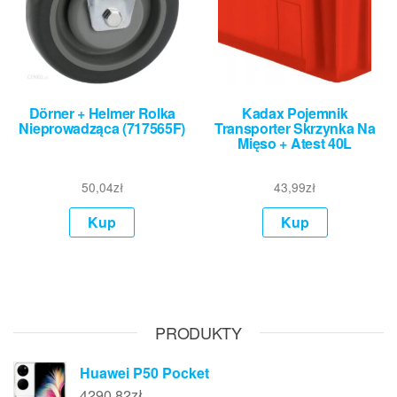
Dörner + Helmer Rolka
Kadax Pojemnik
Nieprowadząca (717565F)
Transporter Skrzynka Na
Mięso + Atest 40L
50,04
zł
43,99
zł
Kup
Kup
PRODUKTY
Huawei P50 Pocket
4290,82
zł