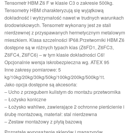
Tensometr HBM Z6 F w klasie C3 o zakresie 500kg.
Tensometry HBM charakteryzują się wyjątkową
dokładność i wytrzymałość nawet w trudnych warunkach
środowiskowych. Tensometr wykonany jest ze stali
nierdzewnej z przyspawanych hermetycznym metalowym
mieszkiem. Klasa szczelności IP68.Przetworniki HBM Z6
dostępne są w różnych typach klas (Z6FD1, Z6FC3,
Z6FC4, Z6FC6) – w tym klasie dokładności C6!
Opcjonalnie wersja iskrobezpieczna wg. ATEX 95
Inne zakresy pomiarowe: 5
kg/10kg/20kg/30kg/50kg/100kg/200kg/500kg/1t.
Jako opcja dostępne są akcesoria:
– Ucho z przegubem kulistym do montażu przetwornika
– Łożysko koniczne
– Łożysko wahliwe, zawierające 2 ochronne pierścienie i
śrubę montażową, materiał: stal nierdzewna
– Zestaw montażowy z płytą bazową
Pozostałe wyposażenie sklepów i magazynów