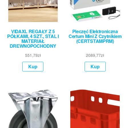
VIDAXL REGAŁY Z 5
Pieczęć Elektroniczna
PÓŁKAMI, 4 SZT., STAL I
Certum Mini Z Czytnikiem
MATERIAŁ
(CERTSTAMPRM)
DREWNOPOCHODNY
551,79
zł
2089,77
zł
Kup
Kup