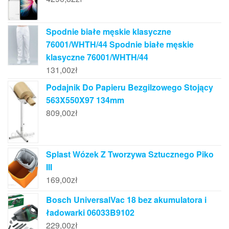
Spodnie białe męskie klasyczne
76001/WHTH/44 Spodnie białe męskie
klasyczne 76001/WHTH/44
131,00
zł
Podajnik Do Papieru Bezgilzowego Stojący
563X550X97 134mm
809,00
zł
Splast Wózek Z Tworzywa Sztucznego Piko
III
169,00
zł
Bosch UniversalVac 18 bez akumulatora i
ładowarki 06033B9102
229,00
zł