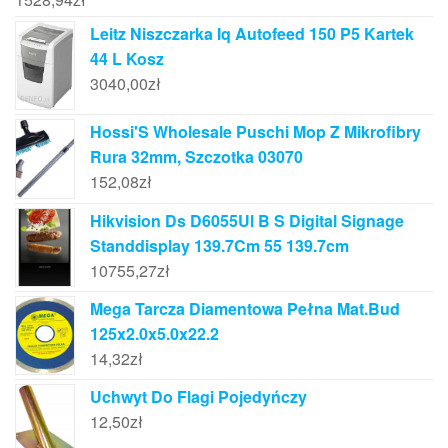
Leitz Niszczarka Iq Autofeed 150 P5 Kartek
44 L Kosz
3040,00
zł
Hossi'S Wholesale Puschi Mop Z Mikrofibry
Rura 32mm, Szczotka 03070
152,08
zł
Hikvision Ds D6055Ul B S Digital Signage
Standdisplay 139.7Cm 55 139.7cm
10755,27
zł
Mega Tarcza Diamentowa Pełna Mat.Bud
125x2.0x5.0x22.2
14,32
zł
Uchwyt Do Flagi Pojedyńczy
12,50
zł