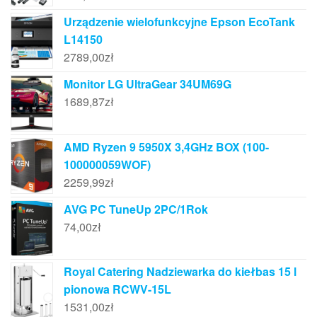
Urządzenie wielofunkcyjne Epson EcoTank
L14150
2789,00
zł
Monitor LG UltraGear 34UM69G
1689,87
zł
AMD Ryzen 9 5950X 3,4GHz BOX (100-
100000059WOF)
2259,99
zł
AVG PC TuneUp 2PC/1Rok
74,00
zł
Royal Catering Nadziewarka do kiełbas 15 l
pionowa RCWV-15L
1531,00
zł