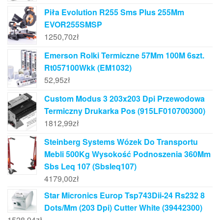
Piła Evolution R255 Sms Plus 255Mm
EVOR255SMSP
1250,70
zł
Emerson Rolki Termiczne 57Mm 100M 6szt.
Rt057100Wkk (EM1032)
52,95
zł
Custom Modus 3 203x203 Dpi Przewodowa
Termiczny Drukarka Pos (915LF010700300)
1812,99
zł
Steinberg Systems Wózek Do Transportu
Mebli 500Kg Wysokość Podnoszenia 360Mm
Sbs Leq 107 (Sbsleq107)
4179,00
zł
Star Micronics Europ Tsp743Dii-24 Rs232 8
Dots/Mm (203 Dpi) Cutter White (39442300)
1528,94
zł