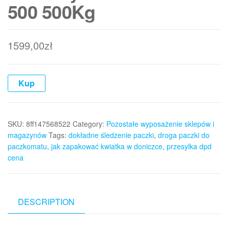
500 500Kg
1599,00
zł
Kup
SKU:
8ff147568522
Category:
Pozostałe wyposażenie sklepów i
magazynów
Tags:
dokładne śledzenie paczki
,
droga paczki do
paczkomatu
,
jak zapakować kwiatka w doniczce
,
przesylka dpd
cena
DESCRIPTION