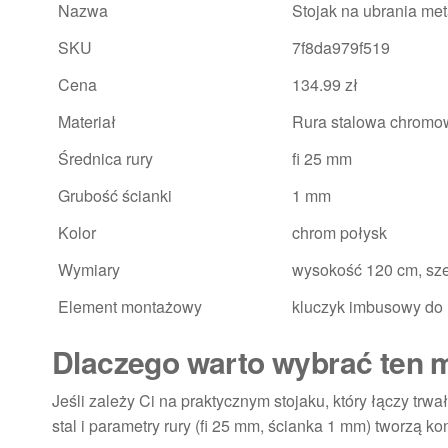
Nazwa
Stojak na ubrania me
SKU
7f8da979f519
Cena
134.99 zł
Materiał
Rura stalowa chrom
Średnica rury
fi 25 mm
Grubość ścianki
1 mm
Kolor
chrom połysk
Wymiary
wysokość 120 cm, sz
Element montażowy
kluczyk imbusowy do
Dlaczego warto wybrać ten m
Jeśli zależy Ci na praktycznym stojaku, który łączy tr
stal i parametry rury (fi 25 mm, ścianka 1 mm) tworzą 