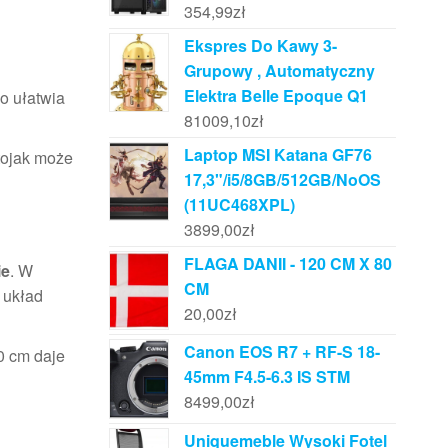
354,99
zł
Ekspres Do Kawy 3-
Grupowy , Automatyczny
Elektra Belle Epoque Q1
co ułatwia
81009,10
zł
Laptop MSI Katana GF76
tojak może
17,3"/i5/8GB/512GB/NoOS
(11UC468XPL)
3899,00
zł
FLAGA DANII - 120 CM X 80
ie
. W
CM
 układ
20,00
zł
Canon EOS R7 + RF-S 18-
0 cm daje
45mm F4.5-6.3 IS STM
8499,00
zł
Uniquemeble Wysoki Fotel