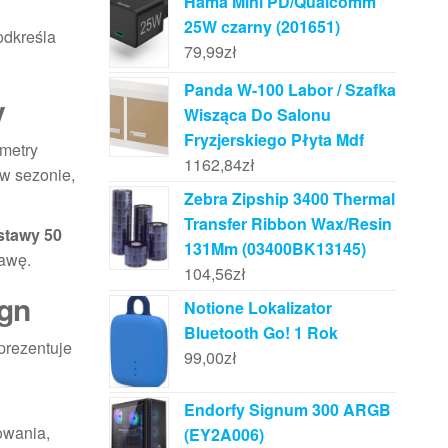
Hama Mini PD/Qualcomm
25W czarny (201651)
odkreśla
79,99
zł
Panda W-100 Labor / Szafka
y
Wisząca Do Salonu
Fryzjerskiego Płyta Mdf
ametry
1162,84
zł
 w sezonie,
Zebra Zipship 3400 Thermal
Transfer Ribbon Wax/Resin
stawy 50
131Mm (03400BK13145)
tawę.
104,56
zł
ign
Notione Lokalizator
Bluetooth Go! 1 Rok
prezentuje
99,00
zł
Endorfy Signum 300 ARGB
kowania,
(EY2A006)