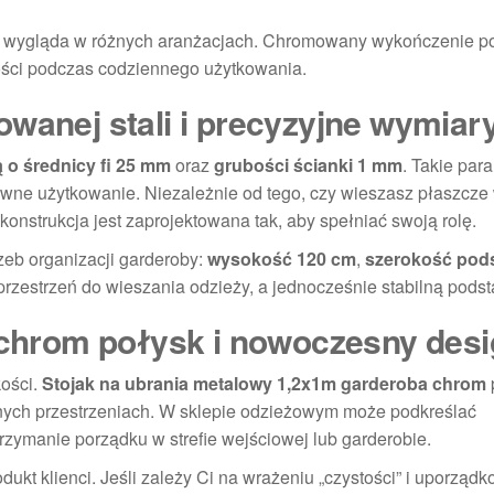
rze wygląda w różnych aranżacjach. Chromowany wykończenie p
ności podczas codziennego użytkowania.
owanej stali i precyzyjne wymiar
 o średnicy fi 25 mm
oraz
grubości ścianki 1 mm
. Takie par
ywne użytkowanie. Niezależnie od tego, czy wieszasz płaszcze
nstrukcja jest zaprojektowana tak, aby spełniać swoją rolę.
eb organizacji garderoby:
wysokość 120 cm
,
szerokość pod
rzestrzeń do wieszania odzieży, a jednocześnie stabilną pods
– chrom połysk i nowoczesny des
kości.
Stojak na ubrania metalowy 1,2x1m garderoba chrom
znych przestrzeniach. W sklepie odzieżowym może podkreślać
trzymanie porządku w strefie wejściowej lub garderobie.
dukt klienci. Jeśli zależy Ci na wrażeniu „czystości” i uporząd