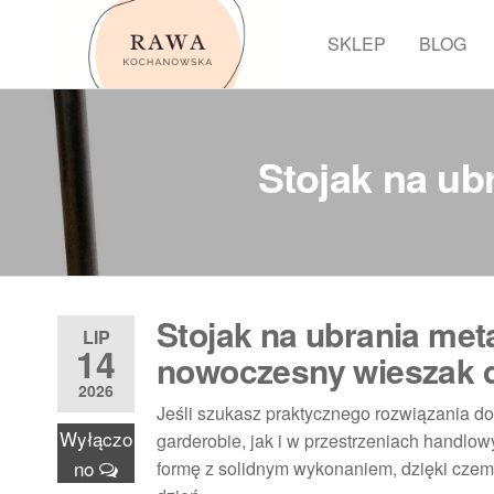
Przejdź
do
SKLEP
BLOG
Rawa
treści
Stojak na u
Stojak na ubrania me
LIP
14
nowoczesny wieszak d
2026
Jeśli szukasz praktycznego rozwiązania d
Wyłączo
garderobie, jak i w przestrzeniach handlo
no
formę z solidnym wykonaniem, dzięki cze