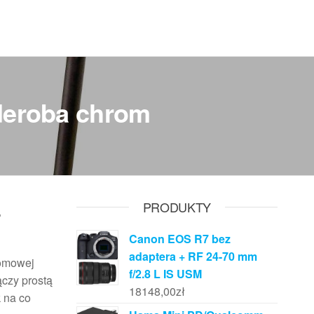
deroba chrom
–
PRODUKTY
Canon EOS R7 bez
adaptera + RF 24-70 mm
domowej
f/2.8 L IS USM
czy prostą
18148,00
zł
 na co