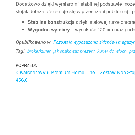
Dodatkowo dzięki wymiarom i stabilnej podstawie moż
stojak dobrze prezentuje się w przestrzeni publicznej i 
Stabilna konstrukcja
dzięki stalowej rurze chrom
Wygodne wymiary
– wysokość 120 cm oraz pods
Opublikowano w
Pozostałe wyposażenie sklepów i magazy
Tagi
brokerkurier
jak spakowac prezent
kurier do włoch
pr
Nawigacja
Poprzedni
POPRZEDNI
Karcher WV 5 Premium Home Line – Zestaw Non Sto
wpis
wpisu
456.0