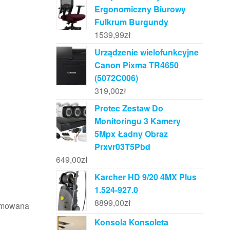
Ergonomiczny Biurowy
Fulkrum Burgundy
1539,99
zł
Urządzenie wielofunkcyjne
Canon Pixma TR4650
(5072C006)
319,00
zł
Protec Zestaw Do
Monitoringu 3 Kamery
5Mpx Ładny Obraz
Prxvr03T5Pbd
649,00
zł
Karcher HD 9/20 4MX Plus
1.524-927.0
8899,00
zł
romowana
Konsola Konsoleta