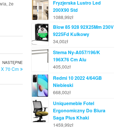
Fryzjerska Lustro Led
wia, że
200X90 Std
1088,99
zł
Blow 85 928 92X25Mm 230V
9225Fd Kulkowy
34,00
zł
Stema Ny-A057/196/K
196X76 Cm Alu
NASTĘPNE
Następny
405,00
zł
 X 70 Cm
wpis
Redmi 10 2022 4/64GB
Niebieski
668,00
zł
Uniquemeble Fotel
Ergonomiczny Do Biura
Saga Plus Khaki
1459,99
zł