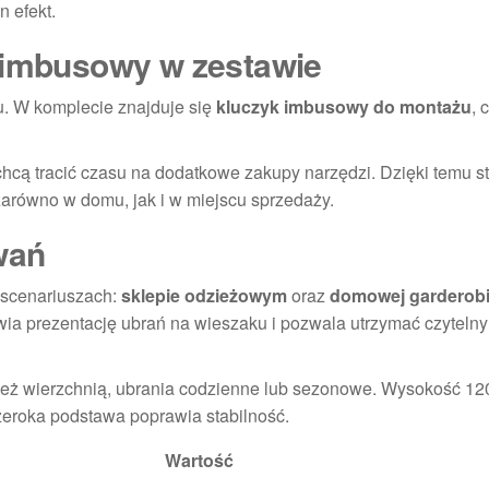
 efekt.
k imbusowy w zestawie
. W komplecie znajduje się
kluczyk imbusowy do montażu
, 
 chcą tracić czasu na dodatkowe zakupy narzędzi. Dzięki temu s
e zarówno w domu, jak i w miejscu sprzedaży.
wań
 scenariuszach:
sklepie odzieżowym
oraz
domowej garderob
atwia prezentację ubrań na wieszaku i pozwala utrzymać czytelny
eż wierzchnią, ubrania codzienne lub sezonowe. Wysokość 12
zeroka podstawa poprawia stabilność.
Wartość