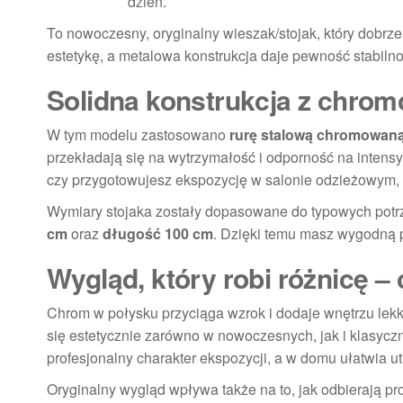
dzień.
To nowoczesny, oryginalny wieszak/stojak, który dob
estetykę, a metalowa konstrukcja daje pewność stabil
Solidna konstrukcja z chrom
W tym modelu zastosowano
rurę stalową chromowaną
przekładają się na wytrzymałość i odporność na intens
czy przygotowujesz ekspozycję w salonie odzieżowym, ko
Wymiary stojaka zostały dopasowane do typowych potrz
cm
oraz
długość 100 cm
. Dzięki temu masz wygodną p
Wygląd, który robi różnicę 
Chrom w połysku przyciąga wzrok i dodaje wnętrzu lek
się estetycznie zarówno w nowoczesnych, jak i klasyc
profesjonalny charakter ekspozycji, a w domu ułatwia u
Oryginalny wygląd wpływa także na to, jak odbierają pro