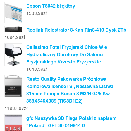
Epson T8042 błękitny
1333,98
zł
Reolink Rejestrator 8-Kan Rln8-410 Dysk 2Tb
1094,98
zł
Calissimo Fotel Fryzjerski Chloe W e
Hydrauliczny Obrotowy Do Salonu
Fryzjerskiego Krzesło Fryzjerskie
1048,59
zł
Resto Quality Pakowarka Próżniowa
Komorowa Isensor S , Nastawna Listwa
315mm Pompa Busch 8 M3/H 0,25 Kw
388X546X389 (TIS8D1E2)
11937,67
zł
gfc Naszywka 3D Flaga Polski z napisem
"Poland" GFT 30 019844 G