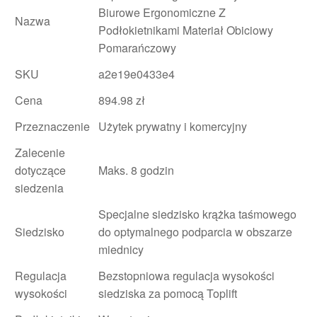
Biurowe Ergonomiczne Z
Nazwa
Podłokietnikami Materiał Obiciowy
Pomarańczowy
SKU
a2e19e0433e4
Cena
894.98 zł
Przeznaczenie
Użytek prywatny i komercyjny
Zalecenie
dotyczące
Maks. 8 godzin
siedzenia
Specjalne siedzisko krążka taśmowego
Siedzisko
do optymalnego podparcia w obszarze
miednicy
Regulacja
Bezstopniowa regulacja wysokości
wysokości
siedziska za pomocą Toplift