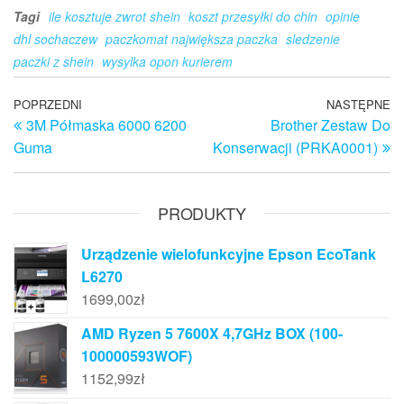
Tagi
ile kosztuje zwrot shein
koszt przesyłki do chin
opinie
dhl sochaczew
paczkomat największa paczka
sledzenie
paczki z shein
wysylka opon kurierem
Nawigacja
Poprzedni
POPRZEDNI
NASTĘPNE
N
3M Półmaska 6000 6200
Brother Zestaw Do
wpis
w
wpisu
Guma
Konserwacji (PRKA0001)
PRODUKTY
Urządzenie wielofunkcyjne Epson EcoTank
L6270
1699,00
zł
AMD Ryzen 5 7600X 4,7GHz BOX (100-
100000593WOF)
1152,99
zł