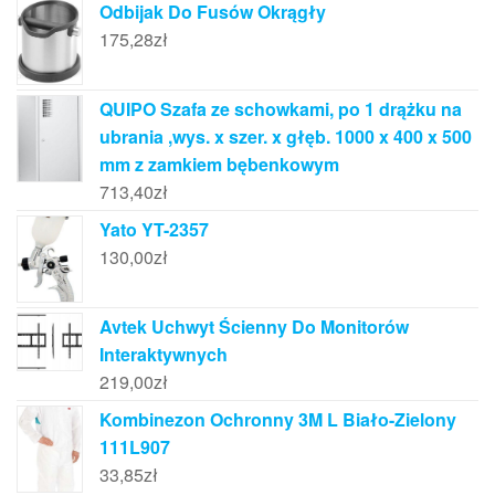
Odbijak Do Fusów Okrągły
175,28
zł
QUIPO Szafa ze schowkami, po 1 drążku na
ubrania ,wys. x szer. x głęb. 1000 x 400 x 500
mm z zamkiem bębenkowym
713,40
zł
Yato YT-2357
130,00
zł
Avtek Uchwyt Ścienny Do Monitorów
Interaktywnych
219,00
zł
Kombinezon Ochronny 3M L Biało-Zielony
111L907
33,85
zł