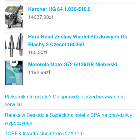
Karcher HG 64 1.030-510.0
14637,00
zł
Hard Head Zestaw Wiertel Stozkowych Do
Blachy 3 Czesci 180360
165,50
zł
Motorola Moto G72 6/128GB Niebieski
1192,99
zł
Piekarnik nie grzeje? Co sprawdzić przed wezwaniem
serwisu
Relaks w Beskidzie Sądeckim: hotel z SPA na prawdziwy
wypoczynek
TOPEX Imadło ślusarskie (07A110)