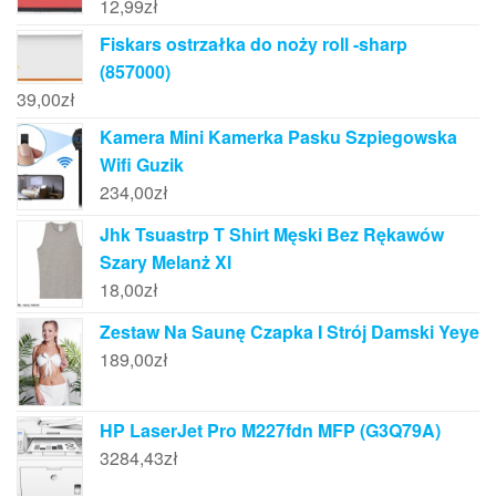
12,99
zł
Fiskars ostrzałka do noży roll -sharp
(857000)
39,00
zł
Kamera Mini Kamerka Pasku Szpiegowska
Wifi Guzik
234,00
zł
Jhk Tsuastrp T Shirt Męski Bez Rękawów
Szary Melanż Xl
18,00
zł
Zestaw Na Saunę Czapka I Strój Damski Yeye
189,00
zł
HP LaserJet Pro M227fdn MFP (G3Q79A)
3284,43
zł