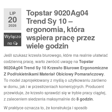
Topstar 9020Ag04
LIP
20
Trend Sy 10 –
2026
ergonomia, która
wspiera pracę przez
Wyłączo
no
wiele godzin
Jeśli szukasz krzesła biurowego, które ma realnie ułatwiać
codzienną pracę, warto zwrócić uwagę na
Topstar
9020Ag04 Trend Sy 10 Krzesło Biurowe Ergonomiczne
Z Podłokietnikami Materiał Obiciowy Pomarańczowy
.
To model zaprojektowany z myślą o użytkowaniu zarówno
w domu, jak i w przestrzeniach komercyjnych. Producent
przewiduje, że krzesło sprawdzi się w trybie pracy ciągłej,
z zaleceniem siedzenia maksymalnie do
8 godzin
.
W praktyce oznacza to, że konstrukcja i sposób