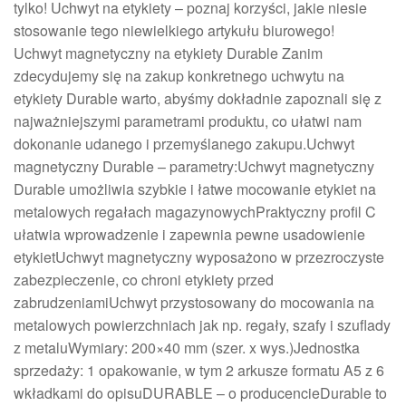
tylko! Uchwyt na etykiety – poznaj korzyści, jakie niesie
stosowanie tego niewielkiego artykułu biurowego!
Uchwyt magnetyczny na etykiety Durable Zanim
zdecydujemy się na zakup konkretnego uchwytu na
etykiety Durable warto, abyśmy dokładnie zapoznali się z
najważniejszymi parametrami produktu, co ułatwi nam
dokonanie udanego i przemyślanego zakupu.Uchwyt
magnetyczny Durable – parametry:Uchwyt magnetyczny
Durable umożliwia szybkie i łatwe mocowanie etykiet na
metalowych regałach magazynowychPraktyczny profil C
ułatwia wprowadzenie i zapewnia pewne usadowienie
etykietUchwyt magnetyczny wyposażono w przezroczyste
zabezpieczenie, co chroni etykiety przed
zabrudzeniamiUchwyt przystosowany do mocowania na
metalowych powierzchniach jak np. regały, szafy i szuflady
z metaluWymiary: 200×40 mm (szer. x wys.)Jednostka
sprzedaży: 1 opakowanie, w tym 2 arkusze formatu A5 z 6
wkładkami do opisuDURABLE – o producencieDurable to