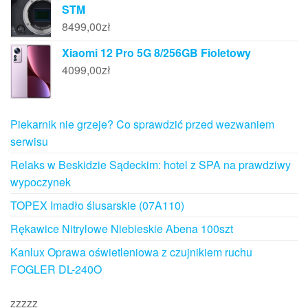
STM
8499,00
zł
Xiaomi 12 Pro 5G 8/256GB Fioletowy
4099,00
zł
Piekarnik nie grzeje? Co sprawdzić przed wezwaniem
serwisu
Relaks w Beskidzie Sądeckim: hotel z SPA na prawdziwy
wypoczynek
TOPEX Imadło ślusarskie (07A110)
Rękawice Nitrylowe Niebieskie Abena 100szt
Kanlux Oprawa oświetleniowa z czujnikiem ruchu
FOGLER DL-240O
zzzzz