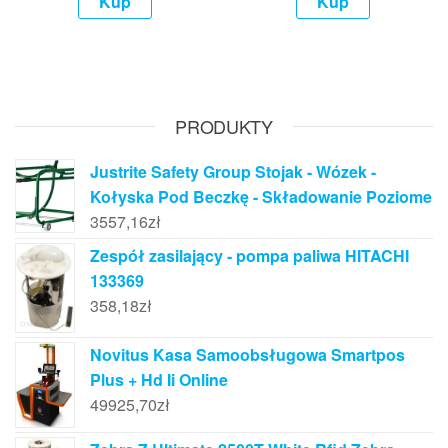
Kup
Kup
PRODUKTY
Justrite Safety Group Stojak - Wózek -
Kołyska Pod Beczkę - Składowanie Poziome
3557,16
zł
Zespół zasilający - pompa paliwa HITACHI
133369
358,18
zł
Novitus Kasa Samoobsługowa Smartpos
Plus + Hd Ii Online
49925,70
zł