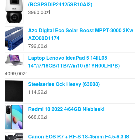
(BCSPSDIP24425SR10AI2)
3960,00
zł
Azo Digital Eco Solar Boost MPPT-3000 3Kw
AZO00D1174
799,00
zł
Laptop Lenovo IdeaPad 5 14IIL05
14"/i7/16GB/1TB/Win10 (81YH00LHPB)
4099,00
zł
Steelseries Qck Heavy (63008)
114,99
zł
Redmi 10 2022 4/64GB Niebieski
668,00
zł
Canon EOS R7 + RF-S 18-45mm F4.5-6.3 IS