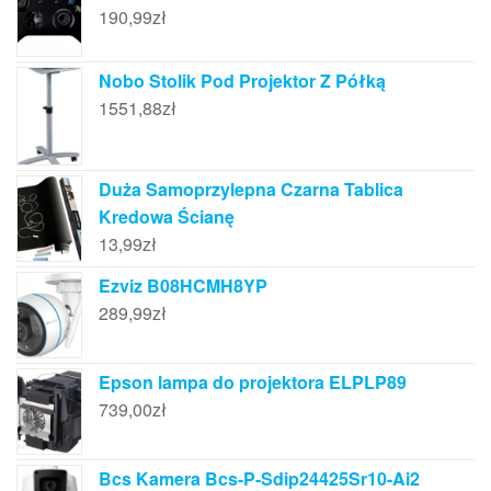
190,99
zł
Nobo Stolik Pod Projektor Z Półką
1551,88
zł
Duża Samoprzylepna Czarna Tablica
Kredowa Ścianę
13,99
zł
Ezviz B08HCMH8YP
289,99
zł
Epson lampa do projektora ELPLP89
739,00
zł
Bcs Kamera Bcs-P-Sdip24425Sr10-Ai2