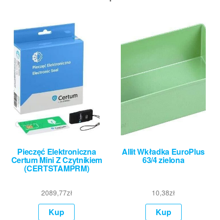
Pieczęć Elektroniczna
Allit Wkładka EuroPlus
Certum Mini Z Czytnikiem
63/4 zielona
(CERTSTAMPRM)
2089,77
zł
10,38
zł
Kup
Kup