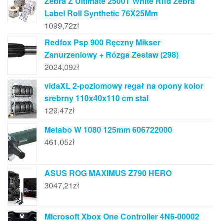
Zebra Z Ultimate 2500T White Rfid Zebra
Label Roll Synthetic 76X25Mm
1099,72
zł
Redfox Psp 900 Ręczny Mikser
Zanurzeniowy + Rózga Zestaw (298)
2024,09
zł
vidaXL 2-poziomowy regał na opony kolor
srebrny 110x40x110 cm stal
129,47
zł
Metabo W 1080 125mm 606722000
461,05
zł
ASUS ROG MAXIMUS Z790 HERO
3047,21
zł
Microsoft Xbox One Controller 4N6-00002