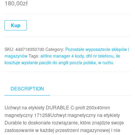
180,00
zł
Kup
SKU:
4dd7183507d0
Category:
Pozostałe wyposażenie sklepów i
magazynów
Tags:
airline manager 4 kody
,
dhl nr telefonu
,
ile
kosztuje wysłanie paczki do anglii poczta polska
,
w ruchu
DESCRIPTION
Uchwyt na etykiety DURABLE C-profi 200x40mm
magnetyczny 171258Uchwyt magnetyczny na etykiety
Durable to doskonałe rozwiązanie, które znajdzie swoje
zastosowanie w każdej przestrzeni magazynowej i nie