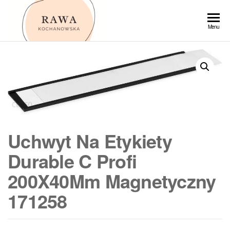
Przejdź
do
Rawa
Menu
treści
Uchwyt Na Etykiety
Durable C Profi
200X40Mm Magnetyczny
171258