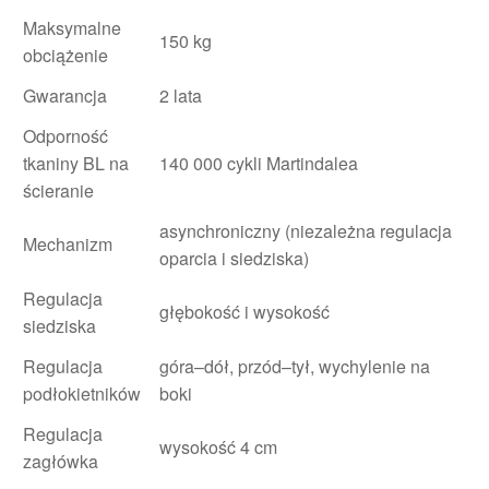
Maksymalne
150 kg
obciążenie
Gwarancja
2 lata
Odporność
tkaniny BL na
140 000 cykli Martindalea
ścieranie
asynchroniczny (niezależna regulacja
Mechanizm
oparcia i siedziska)
Regulacja
głębokość i wysokość
siedziska
Regulacja
góra–dół, przód–tył, wychylenie na
podłokietników
boki
Regulacja
wysokość 4 cm
zagłówka