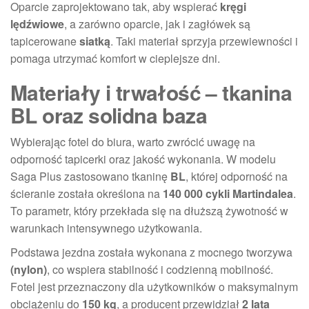
Oparcie zaprojektowano tak, aby wspierać
kręgi
lędźwiowe
, a zarówno oparcie, jak i zagłówek są
tapicerowane
siatką
. Taki materiał sprzyja przewiewności i
pomaga utrzymać komfort w cieplejsze dni.
Materiały i trwałość – tkanina
BL oraz solidna baza
Wybierając fotel do biura, warto zwrócić uwagę na
odporność tapicerki oraz jakość wykonania. W modelu
Saga Plus zastosowano tkaninę
BL
, której odporność na
ścieranie została określona na
140 000 cykli Martindalea
.
To parametr, który przekłada się na dłuższą żywotność w
warunkach intensywnego użytkowania.
Podstawa jezdna została wykonana z mocnego tworzywa
(nylon)
, co wspiera stabilność i codzienną mobilność.
Fotel jest przeznaczony dla użytkowników o maksymalnym
obciążeniu do
150 kg
, a producent przewidział
2 lata