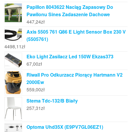
Papillon 8043622 Naciąg Zapasowy Do
Pawilonu Sines Zadaszenie Dachowe
447,24
zł
Axis 5505 761 Q86 E Light Sensor Box 230 V
(5505761)
4498,11
zł
Eko Light Zasilacz Led 150W Ekzas373
67,00
zł
Riwall Pro Odkurzacz Piorący Hartmann V2
2000Ew
559,00
zł
Stema Tdc-132/B Biały
257,31
zł
Optoma Uhd35X (E9PV7GL06EZ1)