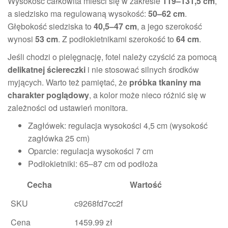
Wysokość całkowita mieści się w zakresie
119–131,5 cm
,
a siedzisko ma regulowaną wysokość:
50–62 cm
.
Głębokość siedziska to
40,5–47 cm
, a jego szerokość
wynosi
53 cm
. Z podłokietnikami szerokość to
64 cm
.
Jeśli chodzi o pielęgnację, fotel należy czyścić za pomocą
delikatnej ściereczki
i nie stosować silnych środków
myjących. Warto też pamiętać, że
próbka tkaniny ma
charakter poglądowy
, a kolor może nieco różnić się w
zależności od ustawień monitora.
Zagłówek: regulacja wysokości 4,5 cm (wysokość
zagłówka 25 cm)
Oparcie: regulacja wysokości 7 cm
Podłokietniki: 65–87 cm od podłoża
Cecha
Wartość
SKU
c9268fd7cc2f
Cena
1459.99 zł