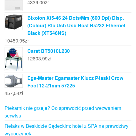
4339,00
zł
Bixolon Xt5-46 24 Dots/Mm (600 Dpi) Disp.
(Colour) Rtc Usb Usb Host Rs232 Ethernet
Black (XT546NS)
10450,95
zł
Carat BT5010L230
12603,99
zł
Ega-Master Egamaster Klucz Płaski Crow
Foot 12-21mm 57225
457,54
zł
Piekarnik nie grzeje? Co sprawdzić przed wezwaniem
serwisu
Relaks w Beskidzie Sądeckim: hotel z SPA na prawdziwy
wypoczynek