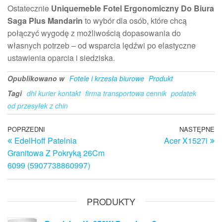
Ostatecznie
Uniquemeble Fotel Ergonomiczny Do Biura
Saga Plus Mandarin
to wybór dla osób, które chcą
połączyć wygodę z możliwością dopasowania do
własnych potrzeb – od wsparcia lędźwi po elastyczne
ustawienia oparcia i siedziska.
Opublikowano w
Fotele i krzesła biurowe
Produkt
Tagi
dhl kurier kontakt
firma transportowa cennik
podatek
od przesyłek z chin
Nawigacja
Poprzedni
POPRZEDNI
NASTĘPNE
N
EdelHoff Patelnia
Acer X1527i
wpis
w
wpisu
Granitowa Z Pokryką 26Cm
6099 (5907738860997)
PRODUKTY