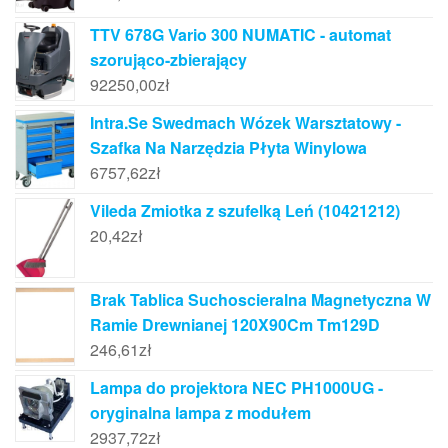
TTV 678G Vario 300 NUMATIC - automat
szorująco-zbierający
92250,00
zł
Intra.Se Swedmach Wózek Warsztatowy -
Szafka Na Narzędzia Płyta Winylowa
6757,62
zł
Vileda Zmiotka z szufelką Leń (10421212)
20,42
zł
Brak Tablica Suchoscieralna Magnetyczna W
Ramie Drewnianej 120X90Cm Tm129D
246,61
zł
Lampa do projektora NEC PH1000UG -
oryginalna lampa z modułem
2937,72
zł