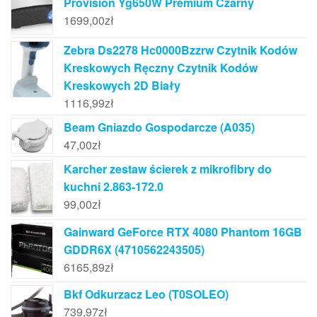
Provision Yg650W Premium Czarny
1699,00
zł
Zebra Ds2278 Hc0000Bzzrw Czytnik Kodów
Kreskowych Ręczny Czytnik Kodów
Kreskowych 2D Biały
1116,99
zł
Beam Gniazdo Gospodarcze (A035)
47,00
zł
Karcher zestaw ścierek z mikrofibry do
kuchni 2.863-172.0
99,00
zł
Gainward GeForce RTX 4080 Phantom 16GB
GDDR6X (4710562243505)
6165,89
zł
Bkf Odkurzacz Leo (T0SOLEO)
739,97
zł