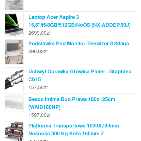
Laptop Acer Aspire 3
15,6"/i5/8GB/512GB/NoOS (NX.ADDEP.00J)
2699,00
zł
Podstawka Pod Monitor Telewizor Szklana
390,93
zł
Uchwyt Oprawka Głowica Ploter - Graphtec
Cb15
157,50
zł
Besco Intima Duo Prawa 180x125cm
(WAID180NP)
1597,00
zł
Platforma Transportowa 1000X700mm
Nośność 300 Kg Koła 160mm Z