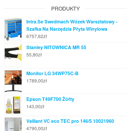
PRODUKTY
Intra.Se Swedmach Wózek Warsztatowy -
Szafka Na Narzędzia Płyta Winylowa
6757,62
zł
Stanley NITOWNICA MR 55
55,80
zł
Monitor LG 34WP75C-B
1789,00
zł
Epson T49F700 Żółty
143,00
zł
Vaillant VC eco TEC pro 146/5 10021960
4790,00
zł