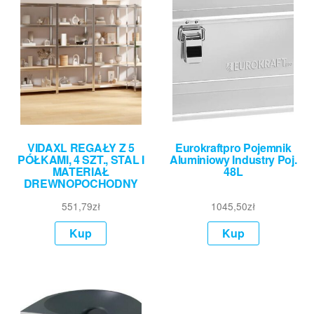
VIDAXL REGAŁY Z 5
Eurokraftpro Pojemnik
PÓŁKAMI, 4 SZT., STAL I
Aluminiowy Industry Poj.
MATERIAŁ
48L
DREWNOPOCHODNY
551,79
zł
1045,50
zł
Kup
Kup