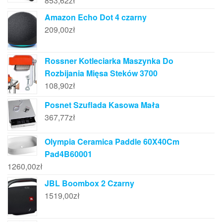
853,62
zł
Amazon Echo Dot 4 czarny
209,00
zł
Rossner Kotleciarka Maszynka Do
Rozbijania Mięsa Steków 3700
108,90
zł
Posnet Szuflada Kasowa Mała
367,77
zł
Olympia Ceramica Paddle 60X40Cm
Pad4B60001
1260,00
zł
JBL Boombox 2 Czarny
1519,00
zł