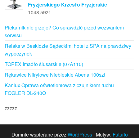
Fryzjerskiego Krzesło Fryzjerskie
1048,59
zł
Piekarnik nie grzeje? Co sprawdzić przed wezwaniem
serwisu
Relaks w Beskidzie Sądeckim: hotel z SPA na prawdziwy
wypoczynek
TOPEX Imadło ślusarskie (07A110)
Rękawice Nitrylowe Niebieskie Abena 100szt
Kanlux Oprawa oświetleniowa z czujnikiem ruchu
FOGLER DL-240O
zzzzz
Dumnie wspierane przez
WordPress
|
Motyw:
Futurio