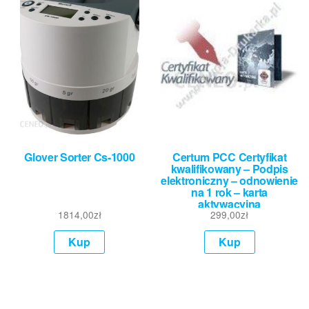
Glover Sorter Cs-1000
Certum PCC Certyfikat
kwalifikowany – Podpis
elektroniczny – odnowienie
na 1 rok – karta
aktywacyjna
1814,00
zł
299,00
zł
Kup
Kup