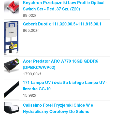
Keychron Przełączniki Low Profile Optical
Switch Set - Red, 87 Szt. (Z20)
99,00
zł
Geberit Duofix 111.320.00.5+111.815.00.1
965,00
zł
Acer Predator ARC A770 16GB GDDR6
(DPBKCWWP02)
1799,00
zł
171 Lampa UV i światła białego Lampa UV -
liczarka GC-10
15,99
zł
Calissimo Fotel Fryzjerski Chloe W e
Hydrauliczny Obrotowy Do Salonu