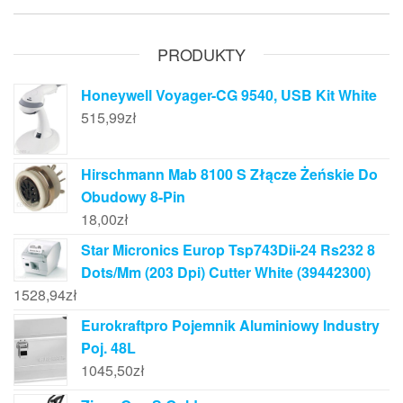
PRODUKTY
Honeywell Voyager-CG 9540, USB Kit White
515,99
zł
Hirschmann Mab 8100 S Złącze Żeńskie Do
Obudowy 8-Pin
18,00
zł
Star Micronics Europ Tsp743Dii-24 Rs232 8
Dots/Mm (203 Dpi) Cutter White (39442300)
1528,94
zł
Eurokraftpro Pojemnik Aluminiowy Industry
Poj. 48L
1045,50
zł