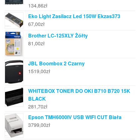
134,86
zł
Eko Light Zasilacz Led 150W Ekzas373
67,00
zł
Brother LC-125XLY Żółty
81,00
zł
JBL Boombox 2 Czarny
1519,00
zł
WHITEBOX TONER DO OKI B710 B720 15K
BLACK
281,70
zł
Epson TMH6000IV USB WIFI CUT Biała
3799,00
zł