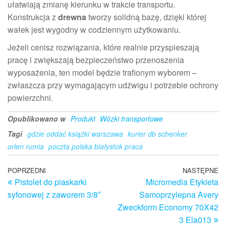
ułatwiają zmianę kierunku w trakcie transportu.
Konstrukcja z
drewna
tworzy solidną bazę, dzięki której
wałek jest wygodny w codziennym użytkowaniu.
Jeżeli cenisz rozwiązania, które realnie przyspieszają
pracę i zwiększają bezpieczeństwo przenoszenia
wyposażenia, ten model będzie trafionym wyborem –
zwłaszcza przy wymagającym udźwigu i potrzebie ochrony
powierzchni.
Opublikowano w
Produkt
Wózki transportowe
Tagi
gdzie oddać książki warszawa
kurier db schenker
orlen rumia
poczta polska białystok praca
Nawigacja
Poprzedni
POPRZEDNI
NASTĘPNE
N
Pistolet do piaskarki
Micromedia Etykieta
wpis
w
wpisu
syfonowej z zaworem 3/8″
Samoprzylepna Avery
Zweckform Economy 70X42
3 Ela013