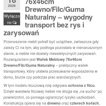
76x46cm
2026
Drewno/Filc/Guma
Naturalny – wygodny
Wyłączo
no
transport bez rys i
zarysowań
Przenoszenie mebli potrafi być uciążliwe, zwłaszcza gdy
zależy Ci na tym, aby podłoga pozostała w nienaruszonym
stanie, a meble nie dostały nieestetycznych zarysowań.
Rozwiązaniem jest
Wałek Meblowy 76x46cm
Drewno/Filc/Guma Naturalny
– praktyczny wałek
transportowy, który ułatwia przesuwanie wyposażenia w
domu, biurze czy podczas prac aranżacyjnych.
W tym modelu kluczową rolę odgrywa
ochrona z filcu
.
Dzięki warstwie filcowej mebel nie ślizga się „na sucho” po
powierzchni, co pomaga ograniczyć ryzyko uszkodzeń.
Konstrukcja opiera się na
drewno
oraz
czterech kołach
,