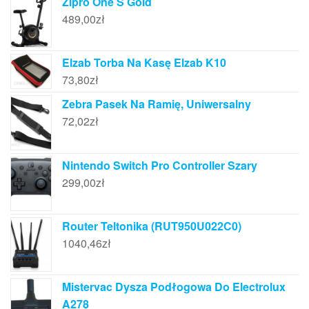
Zipro One S Gold
489,00
zł
Elzab Torba Na Kasę Elzab K10
73,80
zł
Zebra Pasek Na Ramię, Uniwersalny
72,02
zł
Nintendo Switch Pro Controller Szary
299,00
zł
Router Teltonika (RUT950U022C0)
1040,46
zł
Mistervac Dysza Podłogowa Do Electrolux
A278