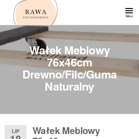
Przejdź
do
Rawa
Menu
treści
Wałek Meblowy
76x46cm
Drewno/Filc/Guma
Naturalny
Wałek Meblowy
LIP
18