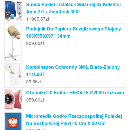
Sunex Pakiet Instalacji Solarnej 3x Kolektor
Amx 2.0 + Zasobnik 300L
11967,57
zł
Podajnik Do Papieru Bezgilzowego Stojący
563X550X97 134mm
809,00
zł
Kombinezon Ochronny 3M L Biało-Zielony
111L907
33,85
zł
Głośniki 2.0 Edifier HECATE G2000 (różowe)
359,00
zł
Micromedia Godło Rzeczpospolitej Polskiej
Na Bezbarwnej Plexi 40 Cm X 50 Cm