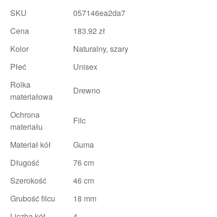
SKU
057146ea2da7
Cena
183.92 zł
Kolor
Naturalny, szary
Płeć
Unisex
Rolka
Drewno
materiałowa
Ochrona
Filc
materiału
Materiał kół
Guma
Długość
76 cm
Szerokość
46 cm
Grubość filcu
18 mm
Liczba kół
4