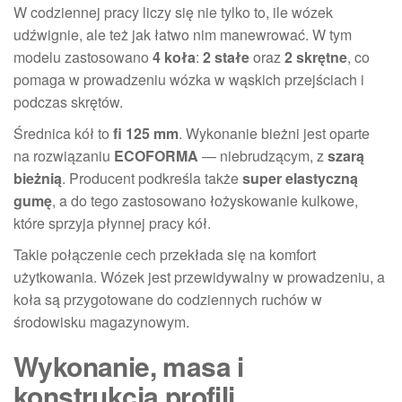
W codziennej pracy liczy się nie tylko to, ile wózek
udźwignie, ale też jak łatwo nim manewrować. W tym
modelu zastosowano
4 koła
:
2 stałe
oraz
2 skrętne
, co
pomaga w prowadzeniu wózka w wąskich przejściach i
podczas skrętów.
Średnica kół to
fi 125 mm
. Wykonanie bieżni jest oparte
na rozwiązaniu
ECOFORMA
— niebrudzącym, z
szarą
bieżnią
. Producent podkreśla także
super elastyczną
gumę
, a do tego zastosowano łożyskowanie kulkowe,
które sprzyja płynnej pracy kół.
Takie połączenie cech przekłada się na komfort
użytkowania. Wózek jest przewidywalny w prowadzeniu, a
koła są przygotowane do codziennych ruchów w
środowisku magazynowym.
Wykonanie, masa i
konstrukcja profili