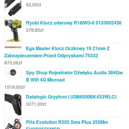
52,00
zł
Ryobi Klucz udarowy R18IW3-0 5133002436
378,85
zł
Ega Master Klucz Oczkowy 19 21mm Z
Zabezpieczeniem Przed Odpryskami 75332
873,06
zł
Spy Shop Rejestrator Dźwięku Audio 384Gw
B Wifi 4G Microsd
1519,00
zł
Datalogic Gryphon I (GM4500BK433WLC)
3371,00
zł
Piła Evolution R255 Sms Plus 255Mm