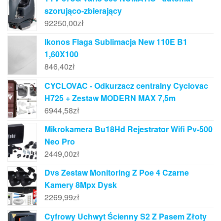
szorująco-zbierający
92250,00
zł
Ikonos Flaga Sublimacja New 110E B1
1,60X100
846,40
zł
CYCLOVAC - Odkurzacz centralny Cyclovac
H725 + Zestaw MODERN MAX 7,5m
6944,58
zł
Mikrokamera Bu18Hd Rejestrator Wifi Pv-500
Neo Pro
2449,00
zł
Dvs Zestaw Monitoring Z Poe 4 Czarne
Kamery 8Mpx Dysk
2269,99
zł
Cyfrowy Uchwyt Ścienny S2 Z Pasem Złoty