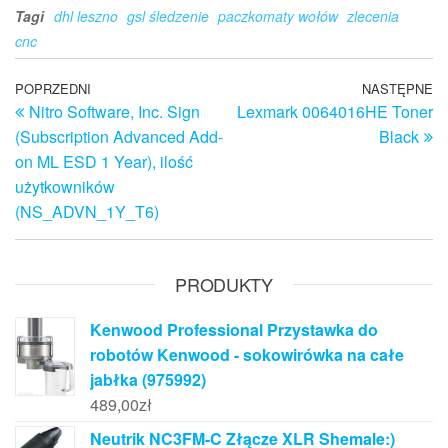
Tagi
dhl leszno
gsl śledzenie
paczkomaty wołów
zlecenia
cnc
Nawigacja
Poprzedni
POPRZEDNI
NASTĘPNE
N
Nitro Software, Inc. Sign
Lexmark 0064016HE Toner
wpis
w
wpisu
(Subscription Advanced Add-
Black
on ML ESD 1 Year), ilość
użytkowników
(NS_ADVN_1Y_T6)
PRODUKTY
Kenwood Professional Przystawka do
robotów Kenwood - sokowirówka na całe
jabłka (975992)
489,00
zł
Neutrik NC3FM-C Złącze XLR Shemale:)