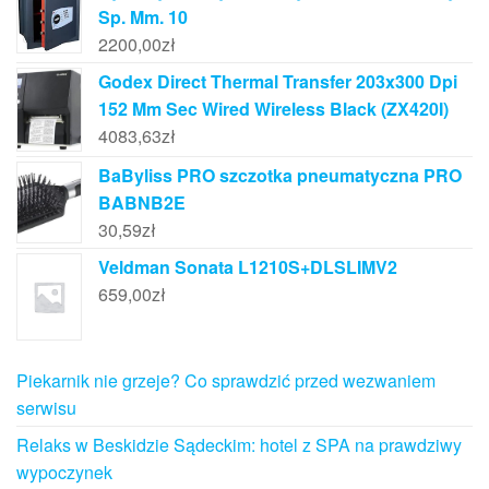
Sp. Mm. 10
2200,00
zł
Godex Direct Thermal Transfer 203x300 Dpi
152 Mm Sec Wired Wireless Black (ZX420I)
4083,63
zł
BaByliss PRO szczotka pneumatyczna PRO
BABNB2E
30,59
zł
Veldman Sonata L1210S+DLSLIMV2
659,00
zł
Piekarnik nie grzeje? Co sprawdzić przed wezwaniem
serwisu
Relaks w Beskidzie Sądeckim: hotel z SPA na prawdziwy
wypoczynek