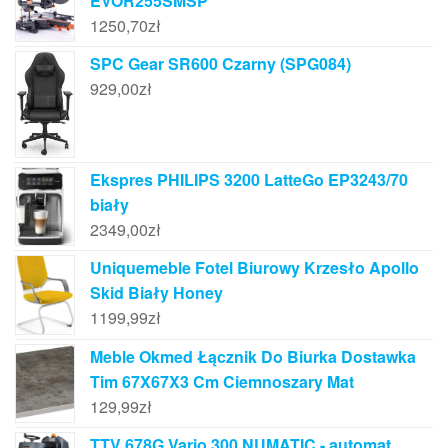
EVOR255SMSP
1250,70
zł
SPC Gear SR600 Czarny (SPG084)
929,00
zł
Ekspres PHILIPS 3200 LatteGo EP3243/70
biały
2349,00
zł
Uniquemeble Fotel Biurowy Krzesło Apollo
Skid Biały Honey
1199,99
zł
Meble Okmed Łącznik Do Biurka Dostawka
Tim 67X67X3 Cm Ciemnoszary Mat
129,99
zł
TTV 678G Vario 300 NUMATIC - automat