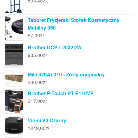
593,48
zł
Taboret Fryzjerski Stołek Kosmetyczny
Mobilny 360
97,00
zł
Brother DCP-L2532DW
935,00
zł
Mita 370AL310 - Żółty oryginalny
230,00
zł
Brother P-Touch PT-E110VP
217,00
zł
Viomi V3 Czarny
1249,00
zł