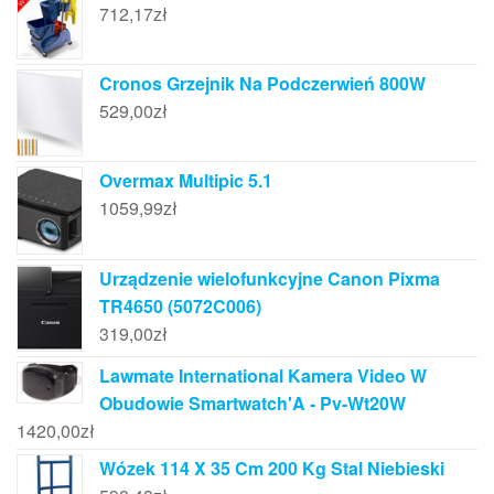
712,17
zł
Cronos Grzejnik Na Podczerwień 800W
529,00
zł
Overmax Multipic 5.1
1059,99
zł
Urządzenie wielofunkcyjne Canon Pixma
TR4650 (5072C006)
319,00
zł
Lawmate International Kamera Video W
Obudowie Smartwatch'A - Pv-Wt20W
1420,00
zł
Wózek 114 X 35 Cm 200 Kg Stal Niebieski