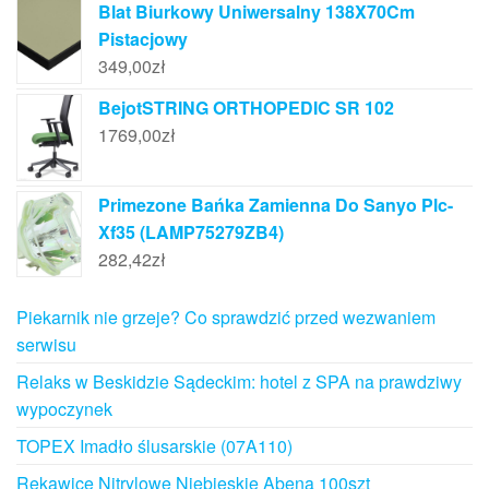
Blat Biurkowy Uniwersalny 138X70Cm
Pistacjowy
349,00
zł
BejotSTRING ORTHOPEDIC SR 102
1769,00
zł
Primezone Bańka Zamienna Do Sanyo Plc-
Xf35 (LAMP75279ZB4)
282,42
zł
Piekarnik nie grzeje? Co sprawdzić przed wezwaniem
serwisu
Relaks w Beskidzie Sądeckim: hotel z SPA na prawdziwy
wypoczynek
TOPEX Imadło ślusarskie (07A110)
Rękawice Nitrylowe Niebieskie Abena 100szt