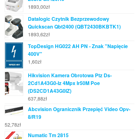
1893,00
zł
Datalogic Czytnik Bezprzewodowy
Quickscan Qbt2400 (QBT2430BKBTK1)
1893,62
zł
TopDesign HG022 AH PN - Znak "Napięcie
400V"
1,60
zł
Hikvision Kamera Obrotowa Ptz Ds-
2Cd1A43G0-Iz 4Mpx Ir50M Poe
(DS2CD1A43G0IZ)
637,88
zł
Abcvision Ogranicznik Przepięć Video Opv-
8/R19
52,78
zł
Numatic Tm 2815