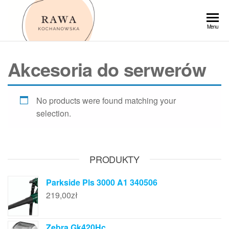
Przejdź
do
Rawa
Menu
treści
Akcesoria do serwerów
No products were found matching your
selection.
PRODUKTY
Parkside Pls 3000 A1 340506
219,00
zł
Zebra Gk420Hc