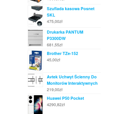
Szuflada kasowa Posnet
SKL
475,00
zł
Drukarka PANTUM
P3300DW
681,55
zł
Brother TZe-152
45,00
zł
Avtek Uchwyt Ścienny Do
Monitorów Interaktywnych
219,00
zł
Huawei P50 Pocket
4290,82
zł