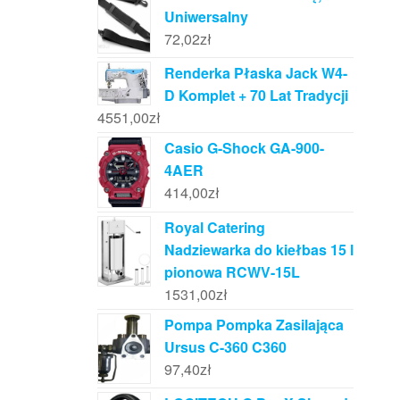
Uniwersalny
72,02
zł
Renderka Płaska Jack W4-
D Komplet + 70 Lat Tradycji
4551,00
zł
Casio G-Shock GA-900-
4AER
414,00
zł
Royal Catering
Nadziewarka do kiełbas 15 l
pionowa RCWV-15L
1531,00
zł
Pompa Pompka Zasilająca
Ursus C-360 C360
97,40
zł