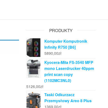
PRODUKTY
Komputer Komputronik
Infinity R750 [B6]
5890,00
zł
Kyocera-Mita FS-3540 MFP
mono Laserdrucker 40ppm
print scan copy
(1102MC3NL0)
5126,00
zł
Taski Odkurzacz
Przemysłowy Areo 8 Plus
1369,00
zł