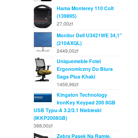
Hama Monterey 110 Colt
(139895)
27,00
zł
Monitor Dell U3421WE 34,1"
(210AXQL)
2449,00
zł
Uniquemeble Fotel
Ergonomiczny Do Biura
Saga Plus Khaki
1459,99
zł
Kingston Technology
IronKey Keypad 200 8GB
USB Typu-A 3.2/3.1 Niebieski
(IKKP2008GB)
388,00
zł
Zebra Pasek Na Ramię,