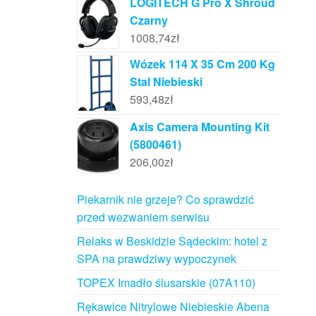
LOGITECH G Pro X Shroud
Czarny
1008,74
zł
Wózek 114 X 35 Cm 200 Kg
Stal Niebieski
593,48
zł
Axis Camera Mounting Kit
(5800461)
206,00
zł
Piekarnik nie grzeje? Co sprawdzić
przed wezwaniem serwisu
Relaks w Beskidzie Sądeckim: hotel z
SPA na prawdziwy wypoczynek
TOPEX Imadło ślusarskie (07A110)
Rękawice Nitrylowe Niebieskie Abena