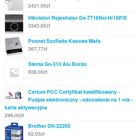
2421,00
zł
Hikvision Rejestrator Ds-7716Nxi-I4/16P/S
3343,65
zł
Posnet Szuflada Kasowa Mała
367,77
zł
Stema Gn-310 Alu Bordo
838,00
zł
Certum PCC Certyfikat kwalifikowany -
Podpis elektroniczny - odnowienie na 1 rok -
karta aktywacyjna
299,00
zł
Brother DK-22205
62,00
zł