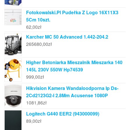
Fotokowalski.Pl Pudełka Z Logo 16X11X3
5Cm 10szt.
62,00
zł
Karcher MC 50 Advanced 1.442-204.2
265680,00
zł
Higher Betoniarka Mieszalnik Mieszarka 140
145L 230V 550W Hp74539
999,00
zł
Hikvision Kamera Wandaloodporna Ip Ds-
2Cd2123G2-I 2.8Mm Acusense 1080P
1081,86
zł
Logitech G440 EER2 (943000099)
89,00
zł