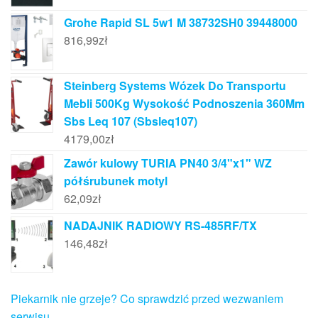
Grohe Rapid SL 5w1 M 38732SH0 39448000
816,99
zł
Steinberg Systems Wózek Do Transportu
Mebli 500Kg Wysokość Podnoszenia 360Mm
Sbs Leq 107 (Sbsleq107)
4179,00
zł
Zawór kulowy TURIA PN40 3/4"x1" WZ
półśrubunek motyl
62,09
zł
NADAJNIK RADIOWY RS-485RF/TX
146,48
zł
Piekarnik nie grzeje? Co sprawdzić przed wezwaniem
serwisu