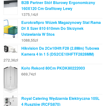
B2B Partner Stół Biurowy Ergonomiczny
160X120 Cm Grafitowy Lewy
1375,14
zł
Eurokraftpro Wózek Magazynowy Stal Rama
Dł X Szer 810 610mm Do Skrzynek
Ustawiania W Stos
1088,55
zł
Hikvision Ds 2Ce10Hft F28 (2.8Mm) Tubowa
Kamera 4 In 1 5 (DS2CE10HFTF2828MM)
272,36
zł
Koło Rekord 80Cm PKDK80222003
669,74
zł
Royal Catering Wędzarnia Elektryczna 105L
4 Rusztów (RCFS870)