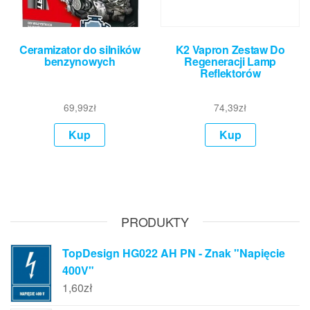
Ceramizator do silników
K2 Vapron Zestaw Do
benzynowych
Regeneracji Lamp
Reflektorów
69,99
zł
74,39
zł
Kup
Kup
PRODUKTY
TopDesign HG022 AH PN - Znak "Napięcie
400V"
1,60
zł