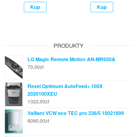
Kup
Kup
PRODUKTY
LG Magic Remote Motion AN-MR650A
70,00
zł
Rexel Optimum AutoFeed+ 100X
2020100XEU
1322,00
zł
Vaillant VCW eco TEC pro 236/5 10021899
6090,00
zł