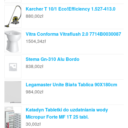
Karcher T 10/1 Eco!Efficiency 1.527-413.0
880,00
zł
Vitra Conforma Vitraflush 2.0 7714B0030087
1504,34
zł
Stema Gn-310 Alu Bordo
838,00
zł
Legamaster Unite Biała Tablica 90X180cm
984,00
zł
Katadyn Tabletki do uzdatniania wody
Micropur Forte MF 1T 25 tabl.
30,00
zł