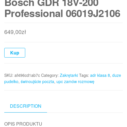
Bosch GDR 18V-200
Professional 06019J2106
649,00
zł
Kup
SKU:
af496cd1ab7c
Category:
Zakrętarki
Tags:
adr klasa 8
,
duze
pudelko
,
świnoujście poczta
,
upc zamów rozmowę
DESCRIPTION
OPIS PRODUKTU