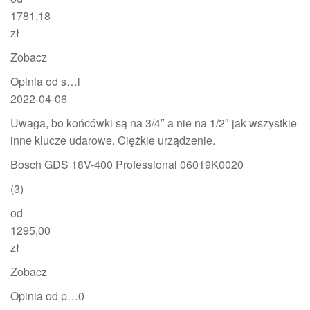
1781,18
zł
Zobacz
Opinia od s…l
2022-04-06
Uwaga, bo końcówki są na 3/4″ a nie na 1/2″ jak wszystkie
inne klucze udarowe. Ciężkie urządzenie.
Bosch GDS 18V-400 Professional 06019K0020
(3)
od
1295,00
zł
Zobacz
Opinia od p…0