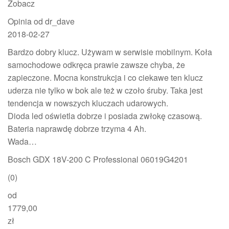
Zobacz
Opinia od dr_dave
2018-02-27
Bardzo dobry klucz. Używam w serwisie mobilnym. Koła
samochodowe odkręca prawie zawsze chyba, że
zapieczone. Mocna konstrukcja i co ciekawe ten klucz
uderza nie tylko w bok ale też w czoło śruby. Taka jest
tendencja w nowszych kluczach udarowych.
Dioda led oświetla dobrze i posiada zwłokę czasową.
Bateria naprawdę dobrze trzyma 4 Ah.
Wada…
Bosch GDX 18V-200 C Professional 06019G4201
(0)
od
1779,00
zł