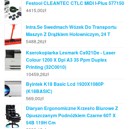
Festool CLEANTEC CTLC MIDI I-Plus 577150
4415,00
zł
Intra.Se Swedmach Wózek Do Transportu
Maszyn Z Drążkiem Holowniczym, 24 T
5488,26
zł
Kserokopiarka Lexmark Cs921De - Laser
Colour 1200 X Dpi A3 35 Ppm Duplex
Printing (32C0010)
10459,26
zł
Byintek K18 Basic Lcd 1920X1080P
(K18BASIC)
569,00
zł
Diaryan Ergonomiczne Krzesło Biurowe Z
Opuszczanym Podnóżkiem Czarne 60T X
54B 119H Cm