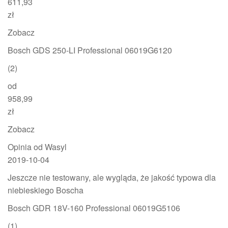
611,93
zł
Zobacz
Bosch GDS 250-LI Professional 06019G6120
(2)
od
958,99
zł
Zobacz
Opinia od Wasyl
2019-10-04
Jeszcze nie testowany, ale wygląda, że jakość typowa dla
niebieskiego Boscha
Bosch GDR 18V-160 Professional 06019G5106
(1)