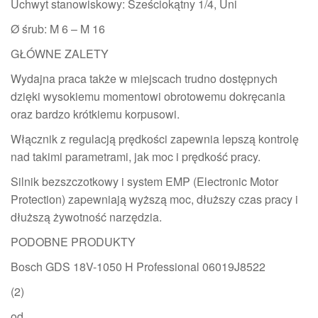
Uchwyt stanowiskowy: Sześciokątny 1/4, Uni
Ø śrub: M 6 – M 16
GŁÓWNE ZALETY
Wydajna praca także w miejscach trudno dostępnych
dzięki wysokiemu momentowi obrotowemu dokręcania
oraz bardzo krótkiemu korpusowi.
Włącznik z regulacją prędkości zapewnia lepszą kontrolę
nad takimi parametrami, jak moc i prędkość pracy.
Silnik bezszczotkowy i system EMP (Electronic Motor
Protection) zapewniają wyższą moc, dłuższy czas pracy i
dłuższą żywotność narzędzia.
PODOBNE PRODUKTY
Bosch GDS 18V-1050 H Professional 06019J8522
(2)
od