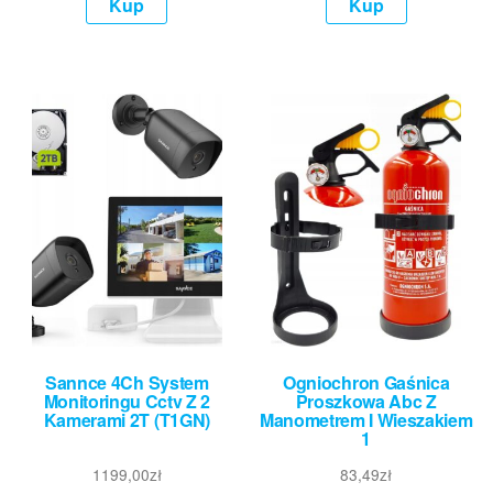
Kup
Kup
Sannce 4Ch System
Ogniochron Gaśnica
Monitoringu Cctv Z 2
Proszkowa Abc Z
Kamerami 2T (T1GN)
Manometrem I Wieszakiem
1
1199,00
zł
83,49
zł