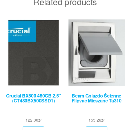
Related products
Crucial BX500 480GB 2,5″
Beam Gniazdo Ścienne
(CT480BX500SSD1)
Flipvac Mieszane Ta310
122,00
zł
155,26
zł