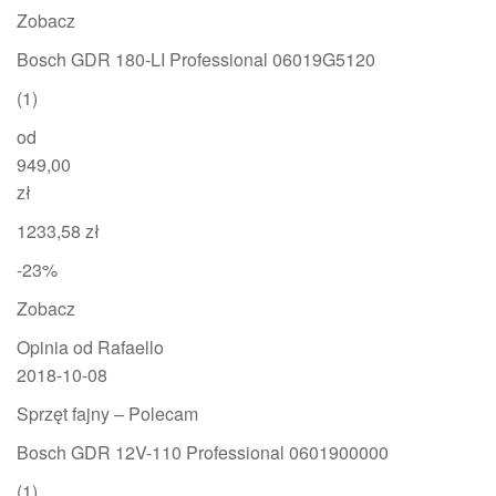
Zobacz
Bosch GDR 180-LI Professional 06019G5120
(1)
od
949,00
zł
1233,58 zł
-23%
Zobacz
Opinia od Rafaello
2018-10-08
Sprzęt fajny – Polecam
Bosch GDR 12V-110 Professional 0601900000
(1)