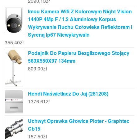
2090,13
zł
Imou Kamera Wifi Z Kolorowym Night Vision
1440P 4Mp F / 1.2 Aluminiowy Korpus
Wykrywanie Ruchu Człowieka Reflektorem I
Syreną Ip67 Niewykrywaln
355,40
zł
Podajnik Do Papieru Bezgilzowego Stojący
563X550X97 134mm
809,00
zł
Hendi Naświetlacz Do Jaj (281208)
1376,61
zł
Uchwyt Oprawka Głowica Ploter - Graphtec
Cb15
157,50
zł