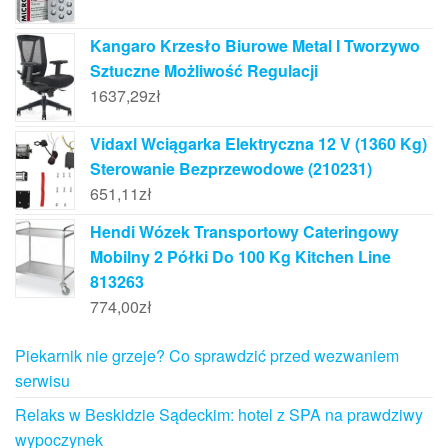
Kangaro Krzesło Biurowe Metal I Tworzywo
Sztuczne Możliwość Regulacji
1637,29
zł
Vidaxl Wciągarka Elektryczna 12 V (1360 Kg)
Sterowanie Bezprzewodowe (210231)
651,11
zł
Hendi Wózek Transportowy Cateringowy
Mobilny 2 Półki Do 100 Kg Kitchen Line
813263
774,00
zł
Piekarnik nie grzeje? Co sprawdzić przed wezwaniem
serwisu
Relaks w Beskidzie Sądeckim: hotel z SPA na prawdziwy
wypoczynek