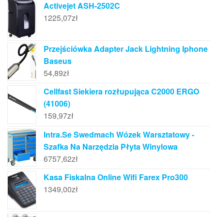
Activejet ASH-2502C
1225,07
zł
Przejściówka Adapter Jack Lightning Iphone
Baseus
54,89
zł
Cellfast Siekiera rozłupująca C2000 ERGO
(41006)
159,97
zł
Intra.Se Swedmach Wózek Warsztatowy -
Szafka Na Narzędzia Płyta Winylowa
6757,62
zł
Kasa Fiskalna Online Wifi Farex Pro300
1349,00
zł