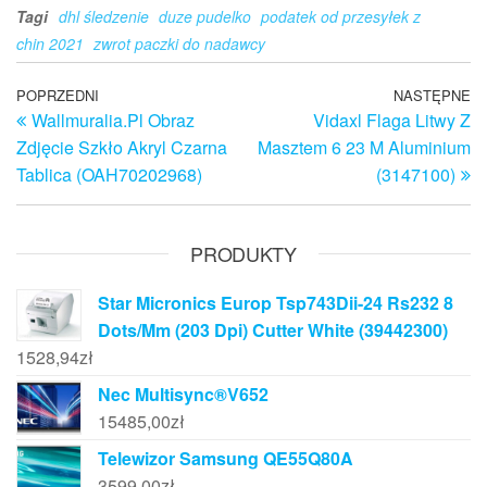
Tagi
dhl śledzenie
duze pudelko
podatek od przesyłek z
chin 2021
zwrot paczki do nadawcy
Nawigacja
Poprzedni
POPRZEDNI
NASTĘPNE
N
Wallmuralia.Pl Obraz
Vidaxl Flaga Litwy Z
wpis
w
wpisu
Zdjęcie Szkło Akryl Czarna
Masztem 6 23 M Aluminium
Tablica (OAH70202968)
(3147100)
PRODUKTY
Star Micronics Europ Tsp743Dii-24 Rs232 8
Dots/Mm (203 Dpi) Cutter White (39442300)
1528,94
zł
Nec Multisync®V652
15485,00
zł
Telewizor Samsung QE55Q80A
3599,00
zł