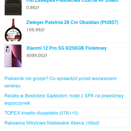
0,86
zł
Zwieger Patelnia 28 Cm Obsidian (Pt3857)
159,99
zł
Xiaomi 12 Pro 5G 8/256GB Fioletowy
4099,00
zł
Piekarnik nie grzeje? Co sprawdzić przed wezwaniem
serwisu
Relaks w Beskidzie Sądeckim: hotel z SPA na prawdziwy
wypoczynek
TOPEX Imadło ślusarskie (07A110)
Rękawice Nitrylowe Niebieskie Abena 100szt