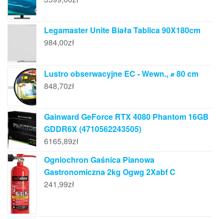
Legamaster Unite Biała Tablica 90X180cm
984,00
zł
Lustro obserwacyjne EC - Wewn., ⌀ 80 cm
848,70
zł
Gainward GeForce RTX 4080 Phantom 16GB
GDDR6X (4710562243505)
6165,89
zł
Ogniochron Gaśnica Pianowa
Gastronomiczna 2kg Ogwg 2Xabf C
241,99
zł