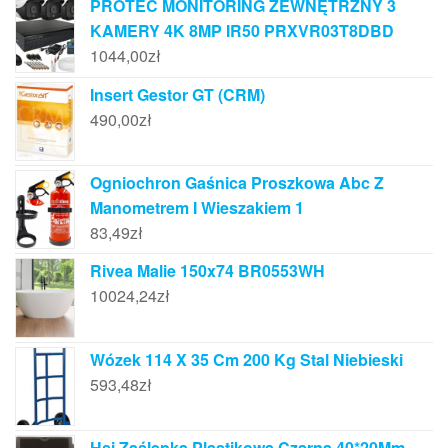
PROTEC MONITORING ZEWNĘTRZNY 3
KAMERY 4K 8MP IR50 PRXVR03T8DBD
1044,00
zł
Insert Gestor GT (CRM)
490,00
zł
Ogniochron Gaśnica Proszkowa Abc Z
Manometrem I Wieszakiem 1
83,49
zł
Rivea Malie 150x74 BR0553WH
10024,24
zł
Wózek 114 X 35 Cm 200 Kg Stal Niebieski
593,48
zł
Hsi Zaślepka Plastikowa Czarna 40*20Mm