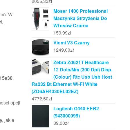
2055,33
zł
Moser 1400 Professional
ień. W
Maszynka Strzyżenia Do
i.
Włosów Czarna
159,99
zł
Viomi V3 Czarny
1249,00
zł
Zebra Zd621T Healthcare
12 Dots/Mm (300 Dpi) Disp.
(Colour) Rtc Usb Usb Host
15e30
.
Rs232 Bt Ethernet Wi-Fi White
(ZD6AH4330EL02EZ)
4772,50
zł
ości opcji
Logitech G440 EER2
(943000099)
, jakie
89,00
zł