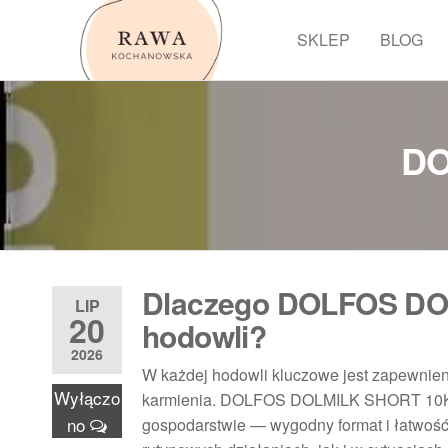
Przejdź
do
SKLEP
BLOG
Rawa
treści
DO
Dlaczego DOLFOS DO
LIP
20
hodowli?
2026
W każdej hodowli kluczowe jest zapewnien
Wyłączo
karmienia. DOLFOS DOLMILK SHORT 10KG t
no
gospodarstwie — wygodny format i łatwoś