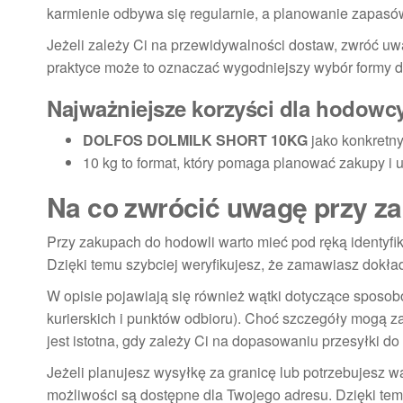
karmienie odbywa się regularnie, a planowanie zapasów
Jeżeli zależy Ci na przewidywalności dostaw, zwróć uwa
praktyce może to oznaczać wygodniejszy wybór formy do
Najważniejsze korzyści dla hodowc
DOLFOS DOLMILK SHORT 10KG
jako konkretny
10 kg to format, który pomaga planować zakupy i 
Na co zwrócić uwagę przy z
Przy zakupach do hodowli warto mieć pod ręką identyf
Dzięki temu szybciej weryfikujesz, że zamawiasz dokład
W opisie pojawiają się również wątki dotyczące sposob
kurierskich i punktów odbioru). Choć szczegóły mogą zal
jest istotna, gdy zależy Ci na dopasowaniu przesyłki do
Jeżeli planujesz wysyłkę za granicę lub potrzebujesz w
możliwości są dostępne dla Twojego adresu. Dzięki tem