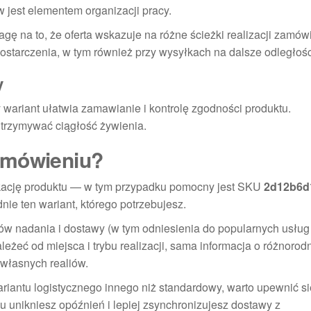
 jest elementem organizacji pracy.
gę na to, że oferta wskazuje na różne ścieżki realizacji zamów
starczenia, w tym również przy wysyłkach na dalsze odległośc
y
 wariant ułatwia zamawianie i kontrolę zgodności produktu.
utrzymywać ciągłość żywienia.
amówieniu?
ikację produktu — w tym przypadku pomocny jest SKU
2d12b6d
nie ten wariant, którego potrzebujesz.
ów nadania i dostawy (w tym odniesienia do popularnych usług
eżeć od miejsca i trybu realizacji, sama informacja o różnorodn
 własnych realiów.
ariantu logistycznego innego niż standardowy, warto upewnić się
u unikniesz opóźnień i lepiej zsynchronizujesz dostawy z