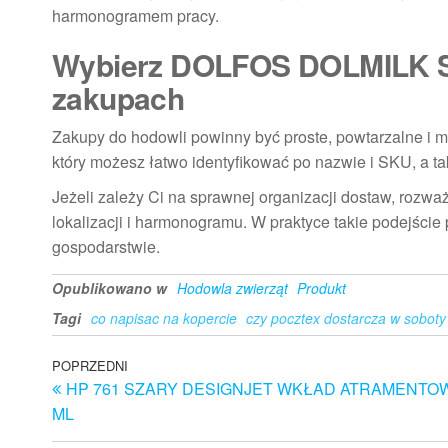
harmonogramem pracy.
Wybierz DOLFOS DOLMILK SH
zakupach
Zakupy do hodowli powinny być proste, powtarzalne 
który możesz łatwo identyfikować po nazwie i SKU, a 
Jeżeli zależy Ci na sprawnej organizacji dostaw, rozwa
lokalizacji i harmonogramu. W praktyce takie podejście
gospodarstwie.
Opublikowano w
Hodowla zwierząt
Produkt
Tagi
co napisac na kopercie
czy pocztex dostarcza w soboty
Nawigacja
Poprzedni
POPRZEDNI
HP 761 SZARY DESIGNJET WKŁAD ATRAMENTOW
wpis
wpisu
ML