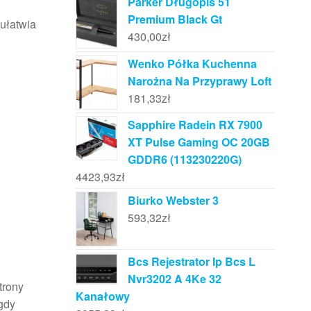
Parker Długopis 51
Premium Black Gt
 ułatwia
430,00
zł
Wenko Półka Kuchenna
Narożna Na Przyprawy Loft
181,33
zł
Sapphire Radein RX 7900
XT Pulse Gaming OC 20GB
GDDR6 (113230220G)
4423,93
zł
Biurko Webster 3
593,32
zł
Bcs Rejestrator Ip Bcs L
Nvr3202 A 4Ke 32
trony
Kanałowy
gdy