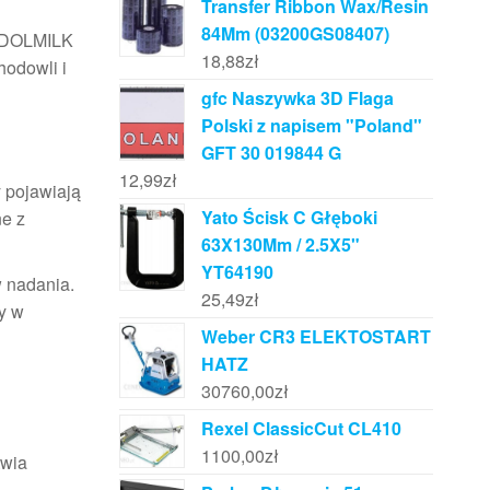
Transfer Ribbon Wax/Resin
84Mm (03200GS08407)
S DOLMILK
18,88
zł
hodowli i
gfc Naszywka 3D Flaga
Polski z napisem "Poland"
GFT 30 019844 G
12,99
zł
y pojawiają
Yato Ścisk C Głęboki
ne z
63X130Mm / 2.5X5"
YT64190
w nadania.
25,49
zł
y w
Weber CR3 ELEKTOSTART
HATZ
30760,00
zł
Rexel ClassicCut CL410
1100,00
zł
twia