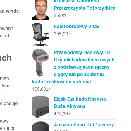
Maseczka Ochronna
Przezroczysta Półprzyłbica
ką windę
.
2,90
zł
Fotel obrotowy VICE
towana
395,00
zł
ności
Przewodowy laserowy 1D
ach
Czytnik kodów kreskowych
z podstawką skan ręczny
ciągły lub po zbliżeniu
obrze
kodu kreskowego automat
 typu
169,00
zł
Elzab Szuflada Kasowa
ze pasuje
Duża Aktywna
424,35
zł
orów
Amazon Echo Dot 4 czarny
e się od