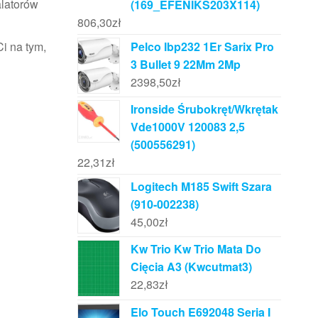
alatorów
(169_EFENIKS203X114)
806,30
zł
Pelco Ibp232 1Er Sarix Pro
i na tym,
3 Bullet 9 22Mm 2Mp
2398,50
zł
Ironside Śrubokręt/Wkrętak
Vde1000V 120083 2,5
(500556291)
22,31
zł
Logitech M185 Swift Szara
(910-002238)
45,00
zł
Kw Trio Kw Trio Mata Do
Cięcia A3 (Kwcutmat3)
22,83
zł
Elo Touch E692048 Seria I