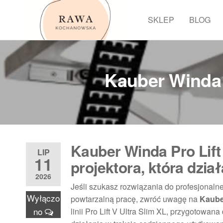
Przejdź
do
SKLEP
BLOG
Rawa
treści
Kauber Winda 
Kauber Winda Pro Lift
LIP
11
projektora, która dzia
2026
Jeśli szukasz rozwiązania do profesjonalnej
Wyłączo
powtarzalną pracę, zwróć uwagę na
Kaube
no
linii Pro Lift V Ultra Slim XL, przygotowa