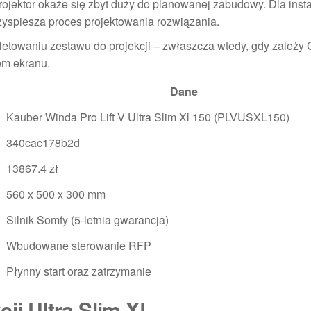
ojektor okaże się zbyt duży do planowanej zabudowy. Dla inst
przyspiesza proces projektowania rozwiązania.
etowaniu zestawu do projekcji – zwłaszcza wtedy, gdy zależy C
em ekranu.
Dane
Kauber Winda Pro Lift V Ultra Slim Xl 150 (PLVUSXL150)
340cac178b2d
13867.4 zł
560 x 500 x 300 mm
Silnik Somfy (5-letnia gwarancja)
Wbudowane sterowanie RFP
Płynny start oraz zatrzymanie
ji Ultra Slim XL