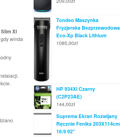
209,00
zł
Tondeo Maszynka
Fryzjerska Bezprzewodowa
 Slim Xl
Eco-Xp Black Lithium
, gdy winda
1085,00
zł
agodny
stalacji.
kcie.
HP 934Xl Czarny
(C2P23AE)
144,00
zł
Suprema Ekran Rozwijany
dziano
Ręcznie Feniks 203X114cm
16:9 92"