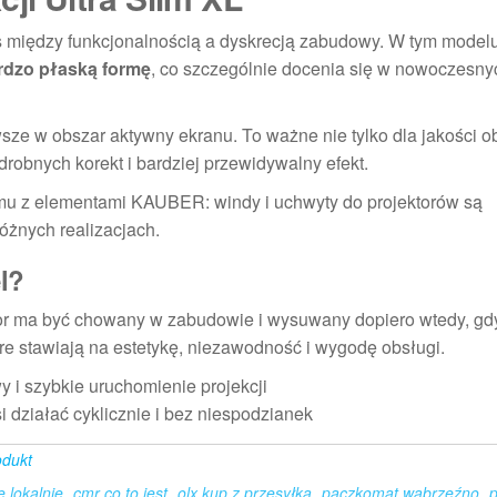
mis między funkcjonalnością a dyskrecją zabudowy. W tym model
rdzo płaską formę
, co szczególnie docenia się w nowoczesny
ze w obszar aktywny ekranu. To ważne nie tylko dla jakości ob
drobnych korekt i bardziej przewidywalny efekt.
mu z elementami KAUBER: windy i uchwyty do projektorów są
óżnych realizacjach.
l?
tor ma być chowany w zabudowie i wysuwany dopiero wtedy, gdy
tóre stawiają na estetykę, niezawodność i wygodę obsługi.
y i szybkie uruchomienie projekcji
 działać cyklicznie i bez niespodzianek
odukt
e lokalnie
cmr co to jest
olx kup z przesyłką
paczkomat wąbrzeźno
p