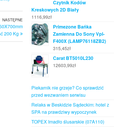
Czytnik Kodów
Kreskowych 2D Biały
1116,99
zł
NASTĘPNE
Następny
 450X700mm
Primezone Bańka
wpis
ć 200 Kg
Zamienna Do Sony Vpl-
F400X (LAMP76118ZB2)
315,45
zł
Carat BT5010L230
12603,99
zł
Piekarnik nie grzeje? Co sprawdzić
przed wezwaniem serwisu
Relaks w Beskidzie Sądeckim: hotel z
SPA na prawdziwy wypoczynek
TOPEX Imadło ślusarskie (07A110)