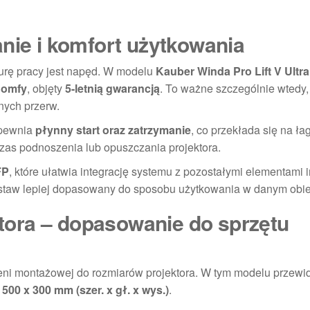
nie i komfort użytkowania
rę pracy jest napęd. W modelu
Kauber Winda Pro Lift V Ultra
Somfy
, objęty
5-letnią gwarancją
. To ważne szczególnie wtedy
nych przerw.
apewnia
płynny start oraz zatrzymanie
, co przekłada się na ł
zas podnoszenia lub opuszczania projektora.
FP
, które ułatwia integrację systemu z pozostałymi elementami in
estaw lepiej dopasowany do sposobu użytkowania w danym obie
ora – dopasowanie do sprzętu
eni montażowej do rozmiarów projektora. W tym modelu przewi
 500 x 300 mm (szer. x gł. x wys.)
.