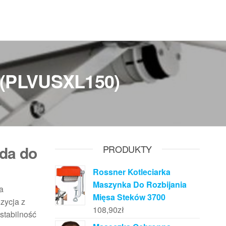
0 (PLVUSXL150)
nda do
PRODUKTY
Rossner Kotleciarka
Maszynka Do Rozbijania
ia
Mięsa Steków 3700
ozycja z
108,90
zł
 stabilność