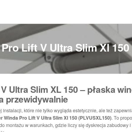
Pro Lift V Ultra Slim Xl 15
 V Ultra Slim XL 150 – płaska wi
ła przewidywalnie
 instalacji, które nie tylko wygląda estetycznie, ale też zapewn
r Winda Pro Lift V Ultra Slim Xl 150 (PLVUSXL150)
. To prop
na do montażu w warunkach, gdzie liczy się dyskrecja zabudowy i