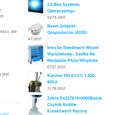
2.0 Bez Systemu
u
Operacyjnego
ch
5274,48
zł
Beam Gniazdo
razu, ale
Gospodarcze (A035)
47,00
zł
Intra.Se Swedmach Wózek
Warsztatowy - Szafka Na
Narzędzia Płyta Winylowa
6757,62
zł
 jest
Karcher HD 6/13 C 1.520-
950.0
3178,00
zł
Zebra Ds2278 Hc0000Bzzrw
Czytnik Kodów
Kreskowych Ręczny
unkty