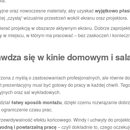
ia.
yjne oraz nowoczesne materiały, aby uzyskać
wyjątkowo płas
iej „czystą” wizualnie przestrzeń wokół ekranu oraz projektora.
ierać projekcję w obszarze aktywnym ekranu. Dobrze zaprojek
iany w miejscu, w którym ma pracować – bez zaskoczeń i koniecz
awdza się w kinie domowym i sal
orzona z myślą o zastosowaniach profesjonalnych, ale równie d
t prezentacyjny musi być gotowy do pracy w każdej chwili. Tego
cyjnych oraz sal wykładowych.
idział
łatwy sposób montażu
, dzięki czemu rozwiązanie dobr
i ograniczenie czasu prac.
przewidywalność efektu końcowego. Windy i uchwyty do projekt
wodną i powtarzalną pracę
– czyli dokładnie to, czego oczekuj