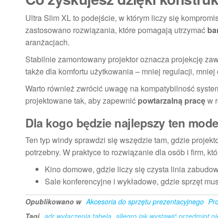
Ultra Slim XL to podejście, w którym liczy się kompro
zastosowano rozwiązania, które pomagają utrzymać
ba
aranżacjach.
Stabilnie zamontowany projektor oznacza projekcję zaws
także dla komfortu użytkowania – mniej regulacji, mniej 
Warto również zwrócić uwagę na kompatybilność syste
projektowane tak, aby zapewnić
powtarzalną pracę
w r
Dla kogo będzie najlepszy ten mode
Ten typ windy sprawdzi się wszędzie tam, gdzie projek
potrzebny. W praktyce to rozwiązanie dla osób i firm, k
Kino domowe, gdzie liczy się czysta linia zabudow
Sale konferencyjne i wykładowe, gdzie sprzęt musi
Opublikowano w
Akcesoria do sprzętu prezentacyjnego
Pr
Tagi
adr wyłączenia tabela
allegro jak wystawić przedmiot ni