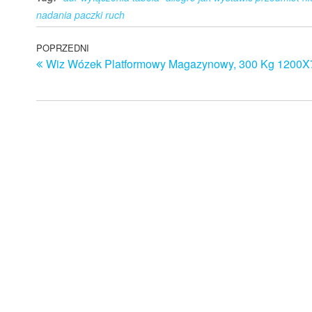
nadania paczki ruch
Nawigacja
Poprzedni
POPRZEDNI
Wiz Wózek Platformowy Magazynowy, 300 Kg 1200
wpis
wpisu