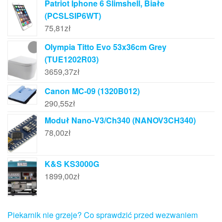
Patriot Iphone 6 Slimshell, Białe
(PCSLSIP6WT)
75,81
zł
Olympia Titto Evo 53x36cm Grey
(TUE1202R03)
3659,37
zł
Canon MC-09 (1320B012)
290,55
zł
Moduł Nano-V3/Ch340 (NANOV3CH340)
78,00
zł
K&S KS3000G
1899,00
zł
Piekarnik nie grzeje? Co sprawdzić przed wezwaniem