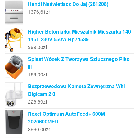
Hendi Naświetlacz Do Jaj (281208)
1376,61
zł
Higher Betoniarka Mieszalnik Mieszarka 140
145L 230V 550W Hp74539
999,00
zł
Splast Wózek Z Tworzywa Sztucznego Piko
III
169,00
zł
Bezprzewodowa Kamera Zewnętrzna Wifi
Digicam 2.0
228,89
zł
Rexel Optimum AutoFeed+ 600M
2020600MEU
8960,00
zł