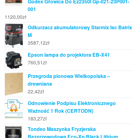
Godex Głowica Do Ez2350I Gp-021-23P001-
001
1120,00
zł
Odkurzacz akumulatorowy Starmix Isc Batrix
M
3587,12
zł
Epson lampa do projektora EB-X41
760,51
zł
Przegroda pionowa Wielkopolska –
drewniana
22,42
zł
Odnowienie Podpisu Elektronicznego
Ważność 1 Rok (CERTODN)
183,27
zł
Tondeo Maszynka Fryzjerska
Bezprzewodowa Eco-Xp Black Lithium