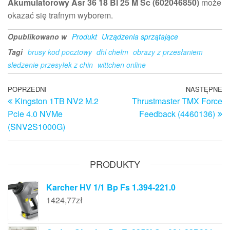
Akumulatorowy Asr 36 18 Bl 25 M Sc (602046850)
może
okazać się trafnym wyborem.
Opublikowano w
Produkt
Urządzenia sprzątające
Tagi
brusy kod pocztowy
dhl chełm
obrazy z przesłaniem
sledzenie przesyłek z chin
wittchen online
Nawigacja
Poprzedni
POPRZEDNI
NASTĘPNE
N
Kingston 1TB NV2 M.2
Thrustmaster TMX Force
wpis
w
wpisu
Pcie 4.0 NVMe
Feedback (4460136)
(SNV2S1000G)
PRODUKTY
Karcher HV 1/1 Bp Fs 1.394-221.0
1424,77
zł