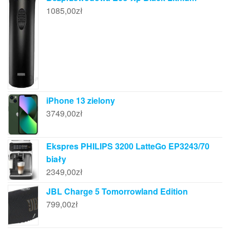
1085,00
zł
iPhone 13 zielony
3749,00
zł
Ekspres PHILIPS 3200 LatteGo EP3243/70
biały
2349,00
zł
JBL Charge 5 Tomorrowland Edition
799,00
zł