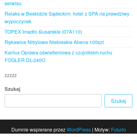
serwisu
Relaks w Beskidzie Sądeckim: hotel z SPA na prawdziwy
wypoczynek
TOPEX Imadło ślusarskie (07A110)
Rękawice Nitrylowe Niebieskie Abena 100szt
Kanlux Oprawa oświetleniowa z czujnikiem ruchu
FOGLER DL-240O
zzzzz
Szukaj
Szukaj
Dumnie wspierane przez
WordPress
|
Motyw:
Futurio