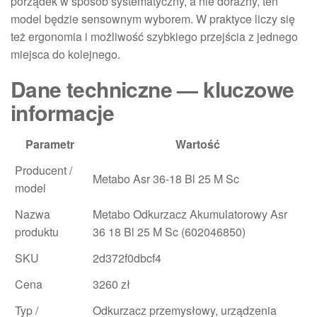
porządek w sposób systematyczny, a nie doraźny, ten
model będzie sensownym wyborem. W praktyce liczy się
też ergonomia i możliwość szybkiego przejścia z jednego
miejsca do kolejnego.
Dane techniczne — kluczowe
informacje
Parametr
Wartość
Producent /
Metabo Asr 36-18 Bl 25 M Sc
model
Nazwa
Metabo Odkurzacz Akumulatorowy Asr
produktu
36 18 Bl 25 M Sc (602046850)
SKU
2d372f0dbcf4
Cena
3260 zł
Typ /
Odkurzacz przemysłowy, urządzenia