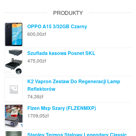
PRODUKTY
OPPO A15 3/32GB Czarny
600,00
zł
Szuflada kasowa Posnet SKL
475,00
zł
K2 Vapron Zestaw Do Regeneracji Lamp
Reflektorów
74,39
zł
Flzen Mxp Szary (FLZENMXP)
1709,05
zł
Stanley Termos Stalowy Legendary Classic