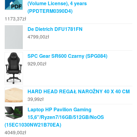
(Volume License), 4 years
(PPDTERM0390D4)
1173,37
zł
De Dietrich DFU1781FN
4799,00
zł
SPC Gear SR600 Czarny (SPG084)
929,00
zł
HARD HEAD REGAŁ NAROŻNY 40 X 40 CM
39,99
zł
Laptop HP Pavilion Gaming
15,6"/Ryzen7/16GB/512GB/NoOS
(15EC1030NW21B70EA)
4049,00
zł