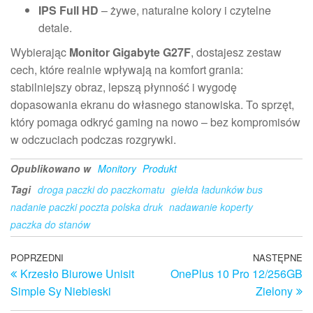
IPS Full HD
– żywe, naturalne kolory i czytelne
detale.
Wybierając
Monitor Gigabyte G27F
, dostajesz zestaw
cech, które realnie wpływają na komfort grania:
stabilniejszy obraz, lepszą płynność i wygodę
dopasowania ekranu do własnego stanowiska. To sprzęt,
który pomaga odkryć gaming na nowo – bez kompromisów
w odczuciach podczas rozgrywki.
Opublikowano w
Monitory
Produkt
Tagi
droga paczki do paczkomatu
giełda ładunków bus
nadanie paczki poczta polska druk
nadawanie koperty
paczka do stanów
Nawigacja
Poprzedni
POPRZEDNI
NASTĘPNE
N
Krzesło Biurowe Unisit
OnePlus 10 Pro 12/256GB
wpis
w
wpisu
Simple Sy Niebieski
Zielony