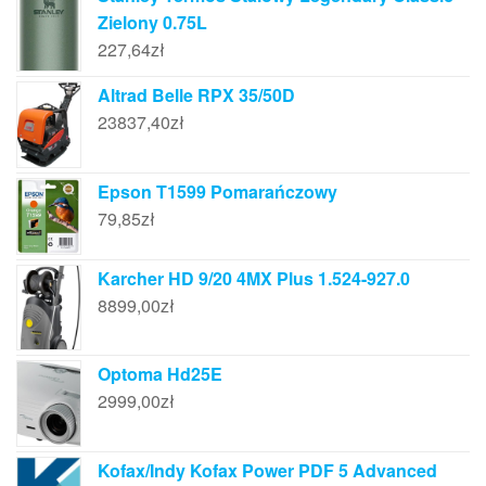
Zielony 0.75L
227,64
zł
Altrad Belle RPX 35/50D
23837,40
zł
Epson T1599 Pomarańczowy
79,85
zł
Karcher HD 9/20 4MX Plus 1.524-927.0
8899,00
zł
Optoma Hd25E
2999,00
zł
Kofax/Indy Kofax Power PDF 5 Advanced