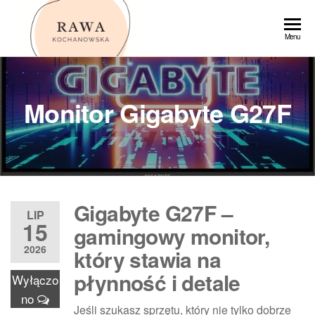
Przejdź
do
Rawa
Menu
treści
Monitor Gigabyte G27F
Gigabyte G27F –
LIP
15
gamingowy monitor,
2026
który stawia na
płynność i detale
Wyłączo
no
Jeśli szukasz sprzętu, który nie tylko dobrze