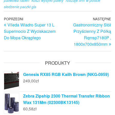
paliwowa raben
koszt wysyłki palety
rodzaje firm w polsce
sledzenie paczki gls
Nawigacja
Poprzedni
POPRZEDNI
NASTĘPNE
N
Vileda Wiadro Super 13 L
Gastronomiczny Stół
wpis
w
wpisu
Supermocio Z Wyciskaczem
Przyścienny Z Półką
Do Mopa Okrągłego
Rqmsp7180P ,
1800x700x850mm
PRODUKTY
Genesis RX85 RGB Kailh Brown (NKG-0959)
249,00
zł
Zebra Zipship 2300 Thermal Transfer Ribbon
Wax 131Mm (02300BK13145)
60,58
zł