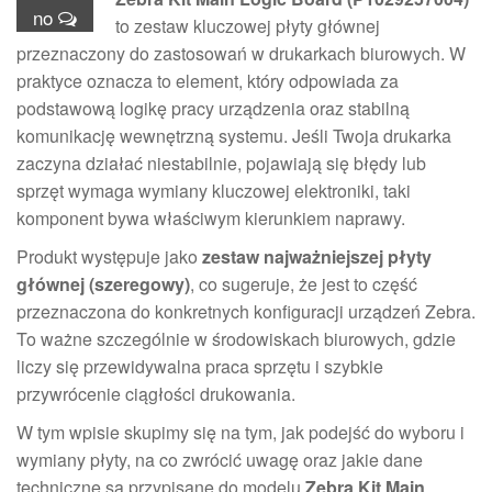
no
to zestaw kluczowej płyty głównej
przeznaczony do zastosowań w drukarkach biurowych. W
praktyce oznacza to element, który odpowiada za
podstawową logikę pracy urządzenia oraz stabilną
komunikację wewnętrzną systemu. Jeśli Twoja drukarka
zaczyna działać niestabilnie, pojawiają się błędy lub
sprzęt wymaga wymiany kluczowej elektroniki, taki
komponent bywa właściwym kierunkiem naprawy.
Produkt występuje jako
zestaw najważniejszej płyty
głównej (szeregowy)
, co sugeruje, że jest to część
przeznaczona do konkretnych konfiguracji urządzeń Zebra.
To ważne szczególnie w środowiskach biurowych, gdzie
liczy się przewidywalna praca sprzętu i szybkie
przywrócenie ciągłości drukowania.
W tym wpisie skupimy się na tym, jak podejść do wyboru i
wymiany płyty, na co zwrócić uwagę oraz jakie dane
techniczne są przypisane do modelu
Zebra Kit Main