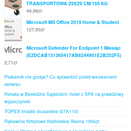
TRANSPORTOWA 29X29 CM 150 KG
49,99
zł
Microsoft MS Office 2019 Home & Student
127,90
zł
Microsoft Defender For Endpoint 1 Miesiąc
(E2DCAB131365417AB6244901E2B252F5)
2,71
zł
Piekarnik nie grzeje? Co sprawdzić przed wezwaniem
serwisu
Relaks w Beskidzie Sądeckim: hotel z SPA na prawdziwy
wypoczynek
TOPEX Imadło ślusarskie (07A110)
Rękawice Nitrylowe Niebieskie Abena 100szt