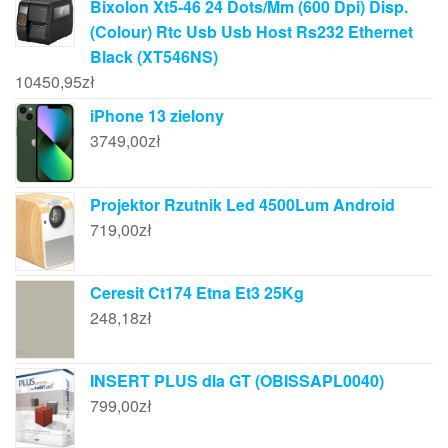
Bixolon Xt5-46 24 Dots/Mm (600 Dpi) Disp.
(Colour) Rtc Usb Usb Host Rs232 Ethernet
Black (XT546NS)
10450,95
zł
iPhone 13 zielony
3749,00
zł
Projektor Rzutnik Led 4500Lum Android
719,00
zł
Ceresit Ct174 Etna Et3 25Kg
248,18
zł
INSERT PLUS dla GT (OBISSAPL0040)
799,00
zł