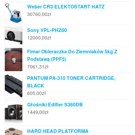
Weber CR3 ELEKTOSTART HATZ
30760,00
zł
Sony VPL-PHZ60
12000,00
zł
Fimar Obieraczka Do Ziemniaków 5kg Z
Podstawą (PPF5)
7061,31
zł
PANTUM PA-310 TONER CARTRIDGE,
BLACK
605,00
zł
Głośniki Edifier S360DB
1449,00
zł
HARD HEAD PLATFORMA