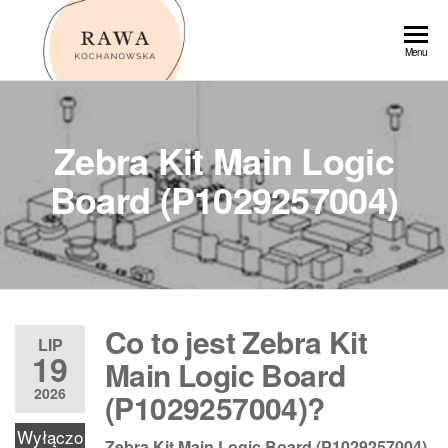
Przejdź
do
Rawa
Menu
treści
Zebra Kit Main Logic
Board (P1029257004)
Co to jest Zebra Kit
LIP
19
Main Logic Board
2026
(P1029257004)?
Wyłączo
Zebra Kit Main Logic Board (P1029257004)