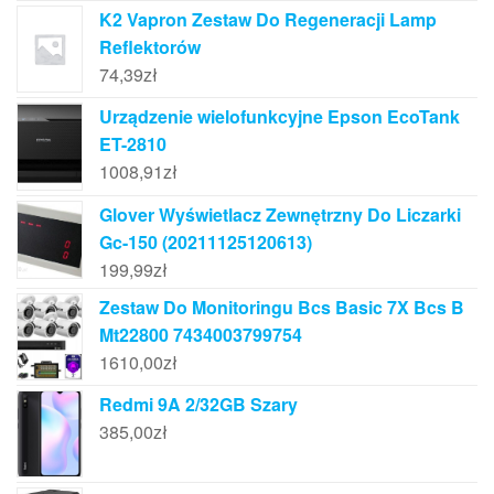
K2 Vapron Zestaw Do Regeneracji Lamp
Reflektorów
74,39
zł
Urządzenie wielofunkcyjne Epson EcoTank
ET-2810
1008,91
zł
Glover Wyświetlacz Zewnętrzny Do Liczarki
Gc-150 (20211125120613)
199,99
zł
Zestaw Do Monitoringu Bcs Basic 7X Bcs B
Mt22800 7434003799754
1610,00
zł
Redmi 9A 2/32GB Szary
385,00
zł