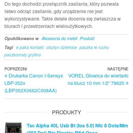
Do tego dochodzi przełącznik zasilania, który pozwala
łatwo odciąć zasilanie, gdy urządzenie nie jest
wykorzystywane. Takie detale docenia się zwłaszcza w
biurach i przestrzeniach wieloużytkowych.
Opublikowano w
Akcesoria do mebli
Produkt
Tagi
e paka kontakt
olsztyn dzielnice
paczka w ruchu
paczkomaty gryfino
Nawigacja
Poprzedni
POPRZEDNI
NASTĘPNE
N
Drukarka Canon I-Sensys
VOREL Głowica do wiertarki
wpis
w
wpisu
LBP-352x
na klucz 10 mm 1/2” 79620
(LBP352X0562C008AA)
PRODUKTY
Tsc Alpha 40L Usb Bt (Ios 5.0) Nfc 8 Dots/Mm
(203 Dpi) Rtc Display Rfid Opos