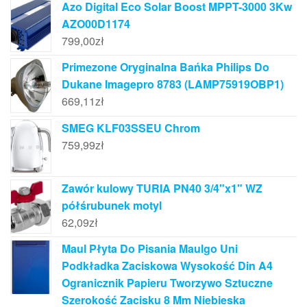
Azo Digital Eco Solar Boost MPPT-3000 3Kw
AZO00D1174
799,00
zł
Primezone Oryginalna Bańka Philips Do
Dukane Imagepro 8783 (LAMP75919OBP1)
669,11
zł
SMEG KLF03SSEU Chrom
759,99
zł
Zawór kulowy TURIA PN40 3/4"x1" WZ
półśrubunek motyl
62,09
zł
Maul Płyta Do Pisania Maulgo Uni
Podkładka Zaciskowa Wysokość Din A4
Ogranicznik Papieru Tworzywo Sztuczne
Szerokość Zacisku 8 Mm Niebieska