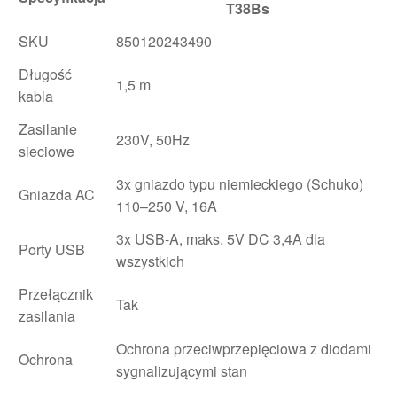
T38Bs
SKU
850120243490
Długość
1,5 m
kabla
Zasilanie
230V, 50Hz
sieciowe
3x gniazdo typu niemieckiego (Schuko)
Gniazda AC
110–250 V, 16A
3x USB-A, maks. 5V DC 3,4A dla
Porty USB
wszystkich
Przełącznik
Tak
zasilania
Ochrona przeciwprzepięciowa z diodami
Ochrona
sygnalizującymi stan