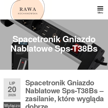
Przejdź
do
Rawa
Menu
treści
Spacetronik Gniazdo
Nablatowe Sps-T38Bs
Spacetronik Gniazdo
LIP
20
Nablatowe Sps-T38Bs –
2026
zasilanie, które wygląda
dobrze
Wyłączo