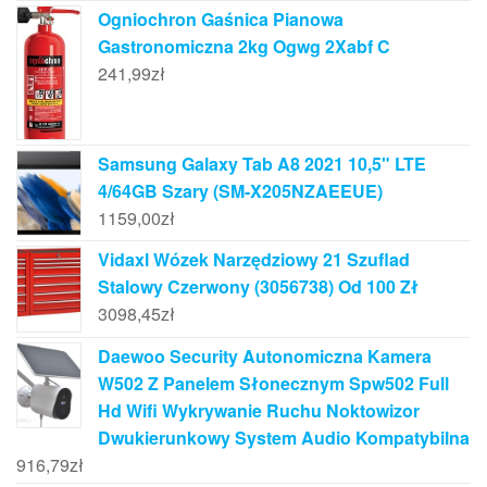
Ogniochron Gaśnica Pianowa
Gastronomiczna 2kg Ogwg 2Xabf C
241,99
zł
Samsung Galaxy Tab A8 2021 10,5" LTE
4/64GB Szary (SM-X205NZAEEUE)
1159,00
zł
Vidaxl Wózek Narzędziowy 21 Szuflad
Stalowy Czerwony (3056738) Od 100 Zł
3098,45
zł
Daewoo Security Autonomiczna Kamera
W502 Z Panelem Słonecznym Spw502 Full
Hd Wifi Wykrywanie Ruchu Noktowizor
Dwukierunkowy System Audio Kompatybilna
916,79
zł