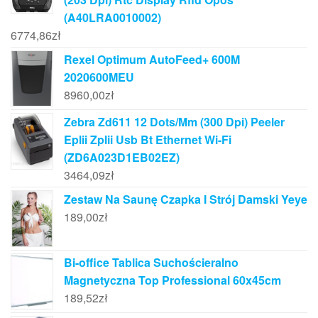
(A40LRA0010002)
6774,86
zł
Rexel Optimum AutoFeed+ 600M
2020600MEU
8960,00
zł
Zebra Zd611 12 Dots/Mm (300 Dpi) Peeler
Eplii Zplii Usb Bt Ethernet Wi-Fi
(ZD6A023D1EB02EZ)
3464,09
zł
Zestaw Na Saunę Czapka I Strój Damski Yeye
189,00
zł
Bi-office Tablica Suchościeralno
Magnetyczna Top Professional 60x45cm
189,52
zł