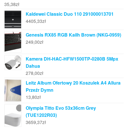
35,38
zł
Kaldewei Classic Duo 110 291000013701
4405,33
zł
Genesis RX85 RGB Kailh Brown (NKG-0959)
249,00
zł
Kamera DH-HAC-HFW1500TP-0280B 5Mpx
Dahua
278,00
zł
Leitz Album Ofertowy 20 Koszulek A4 Allura
Przeźr Dymn
13,80
zł
Olympia Titto Evo 53x36cm Grey
(TUE1202R03)
3659,37
zł