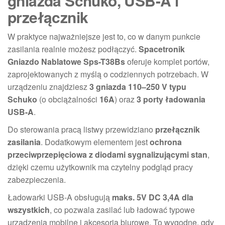
gniazda Schuko, USB-A i
przełącznik
W praktyce najważniejsze jest to, co w danym punkcie
zasilania realnie możesz podłączyć.
Spacetronik
Gniazdo Nablatowe Sps-T38Bs
oferuje komplet portów,
zaprojektowanych z myślą o codziennych potrzebach. W
urządzeniu znajdziesz
3 gniazda 110–250 V typu
Schuko
(o obciążalności
16A
) oraz
3 porty ładowania
USB-A
.
Do sterowania pracą listwy przewidziano
przełącznik
zasilania
. Dodatkowym elementem jest
ochrona
przeciwprzepięciowa z diodami sygnalizującymi stan
,
dzięki czemu użytkownik ma czytelny podgląd pracy
zabezpieczenia.
Ładowarki USB-A obsługują
maks. 5V DC 3,4A dla
wszystkich
, co pozwala zasilać lub ładować typowe
urządzenia mobilne i akcesoria biurowe. To wygodne, gdy