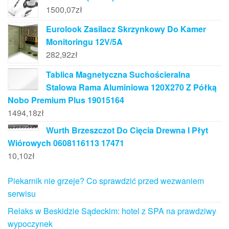
1500,07
zł
Eurolook Zasilacz Skrzynkowy Do Kamer
Monitoringu 12V/5A
282,92
zł
Tablica Magnetyczna Suchościeralna
Stalowa Rama Aluminiowa 120X270 Z Półką
Nobo Premium Plus 19015164
1494,18
zł
Wurth Brzeszczot Do Cięcia Drewna I Płyt
Wiórowych 0608116113 17471
10,10
zł
Piekarnik nie grzeje? Co sprawdzić przed wezwaniem
serwisu
Relaks w Beskidzie Sądeckim: hotel z SPA na prawdziwy
wypoczynek