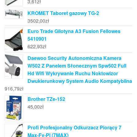
3,61
zł
KROMET Taboret gazowy TG-2
3502,00
zł
Euro Trade Gilotyna A3 Fusion Fellowes
5410901
622,93
zł
Daewoo Security Autonomiczna Kamera
W502 Z Panelem Słonecznym Spw502 Full
Hd Wifi Wykrywanie Ruchu Noktowizor
Dwukierunkowy System Audio Kompatybilna
916,79
zł
Brother TZe-152
45,00
zł
Profi Profesjonalny Odkurzacz Piorący 7
Max-Fv-Pl (7MAX)