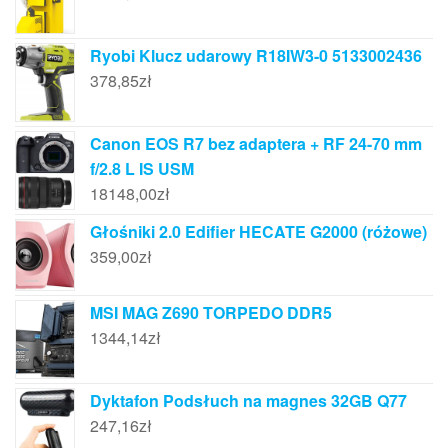
Ryobi Klucz udarowy R18IW3-0 5133002436
378,85
zł
Canon EOS R7 bez adaptera + RF 24-70 mm
f/2.8 L IS USM
18148,00
zł
Głośniki 2.0 Edifier HECATE G2000 (różowe)
359,00
zł
MSI MAG Z690 TORPEDO DDR5
1344,14
zł
Dyktafon Podsłuch na magnes 32GB Q77
247,16
zł