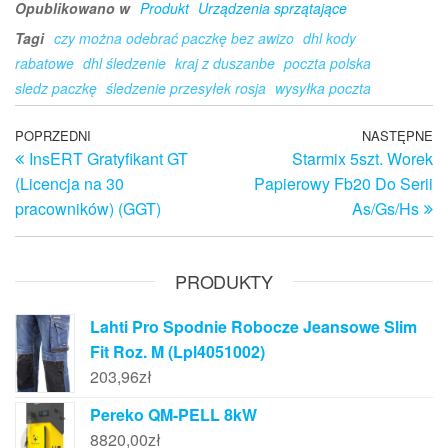
Opublikowano w
Produkt
Urządzenia sprzątające
Tagi
czy można odebrać paczkę bez awizo
dhl kody
rabatowe
dhl śledzenie
kraj z duszanbe
poczta polska
sledz paczkę
śledzenie przesyłek rosja
wysyłka poczta
Nawigacja
Poprzedni
POPRZEDNI
NASTĘPNE
N
InsERT Gratyfikant GT
Starmix 5szt. Worek
wpis
w
wpisu
(Licencja na 30
Papierowy Fb20 Do Serii
pracowników) (GGT)
As/Gs/Hs
PRODUKTY
Lahti Pro Spodnie Robocze Jeansowe Slim
Fit Roz. M (Lpl4051002)
203,96
zł
Pereko QM-PELL 8kW
8820,00
zł