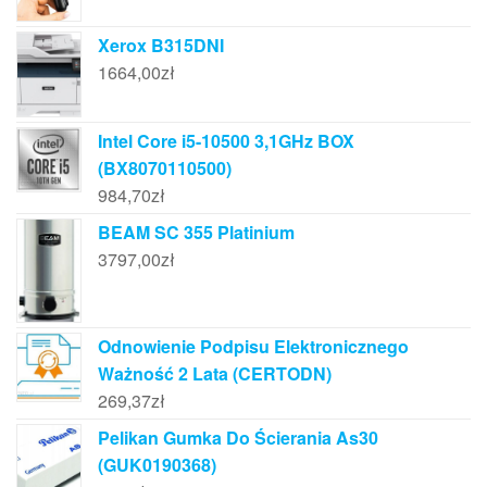
Xerox B315DNI
1664,00
zł
Intel Core i5-10500 3,1GHz BOX
(BX8070110500)
984,70
zł
BEAM SC 355 Platinium
3797,00
zł
Odnowienie Podpisu Elektronicznego
Ważność 2 Lata (CERTODN)
269,37
zł
Pelikan Gumka Do Ścierania As30
(GUK0190368)