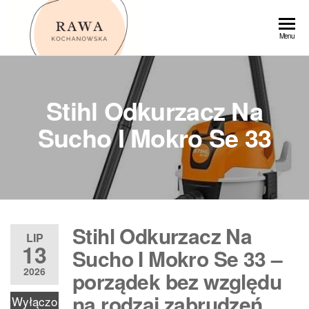
Przejdź
do
Rawa
Menu
treści
Stihl Odkurzacz Na
Sucho I Mokro Se 33
Stihl Odkurzacz Na
LIP
13
Sucho I Mokro Se 33 –
2026
porządek bez względu
na rodzaj zabrudzeń
Wyłączo