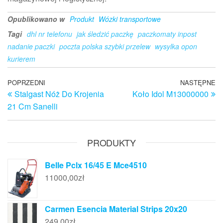
Opublikowano w
Produkt
Wózki transportowe
Tagi
dhl nr telefonu
jak śledzić paczkę
paczkomaty inpost
nadanie paczki
poczta polska szybki przelew
wysylka opon
kurierem
Nawigacja
Poprzedni
POPRZEDNI
NASTĘPNE
N
Stalgast Nóż Do Krojenia
Koło Idol M13000000
wpis
w
wpisu
21 Cm Sanelli
PRODUKTY
Belle Pclx 16/45 E Mce4510
11000,00
zł
Carmen Esencia Material Strips 20x20
249,00
zł