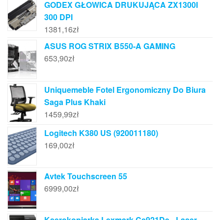
GODEX GŁOWICA DRUKUJĄCA ZX1300I
300 DPI
1381,16
zł
ASUS ROG STRIX B550-A GAMING
653,90
zł
Uniquemeble Fotel Ergonomiczny Do Biura
Saga Plus Khaki
1459,99
zł
Logitech K380 US (920011180)
169,00
zł
Avtek Touchscreen 55
6999,00
zł
Kserokopiarka Lexmark Cs921De - Laser