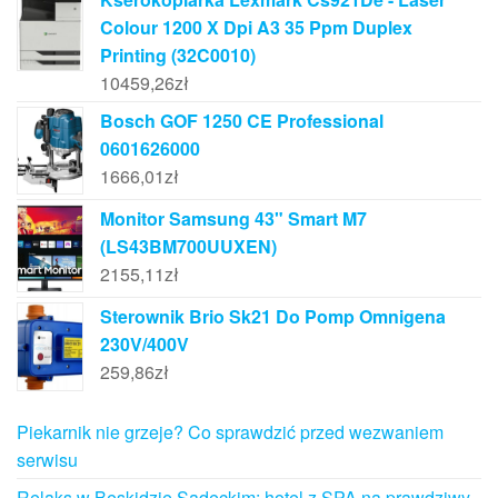
Colour 1200 X Dpi A3 35 Ppm Duplex
Printing (32C0010)
10459,26
zł
Bosch GOF 1250 CE Professional
0601626000
1666,01
zł
Monitor Samsung 43" Smart M7
(LS43BM700UUXEN)
2155,11
zł
Sterownik Brio Sk21 Do Pomp Omnigena
230V/400V
259,86
zł
Piekarnik nie grzeje? Co sprawdzić przed wezwaniem
serwisu
Relaks w Beskidzie Sądeckim: hotel z SPA na prawdziwy