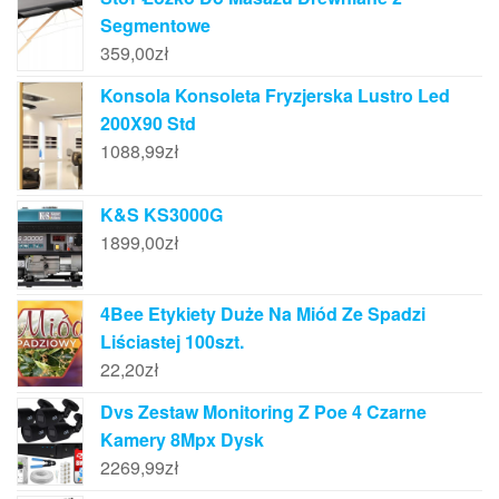
Segmentowe
359,00
zł
Konsola Konsoleta Fryzjerska Lustro Led
200X90 Std
1088,99
zł
K&S KS3000G
1899,00
zł
4Bee Etykiety Duże Na Miód Ze Spadzi
Liściastej 100szt.
22,20
zł
Dvs Zestaw Monitoring Z Poe 4 Czarne
Kamery 8Mpx Dysk
2269,99
zł