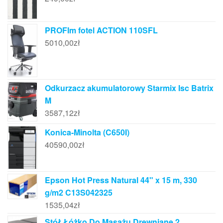
PROFIm fotel ACTION 110SFL
5010,00
zł
Odkurzacz akumulatorowy Starmix Isc Batrix
M
3587,12
zł
Konica-Minolta (C650I)
40590,00
zł
Epson Hot Press Natural 44" x 15 m, 330
g/m2 C13S042325
1535,04
zł
Stół Łóżko Do Masażu Drewniane 2