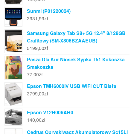
Sunmi (P01220024)
3931,99
zł
Samsung Galaxy Tab S8+ 5G 12.4" 8/128GB
Grafitowy (SM-X806BZAAEUB)
5199,00
zł
Pasza Dla Kur Niosek Sypka T51 Kokoszka
Smakoszka
77,00
zł
Epson TMH6000IV USB WIFI CUT Biała
3799,00
zł
Epson V12H006AH0
140,00
zł
Cedrus Opryskiwacz Akumulatorowy Sc15Li