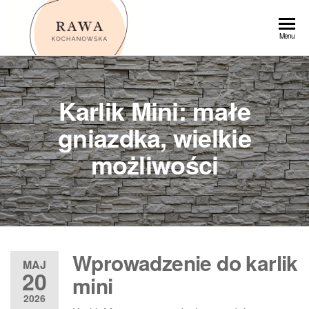
Przejdź
do
Rawa
Menu
treści
Karlik Mini: małe
gniazdka, wielkie
możliwości
Wprowadzenie do karlik
MAJ
20
mini
2026