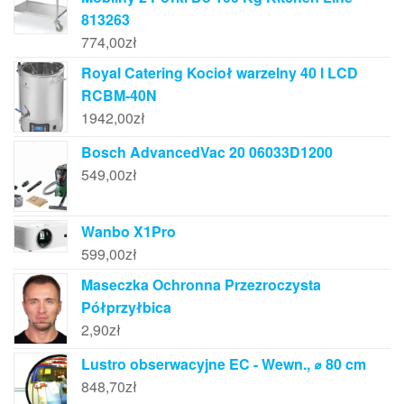
813263
774,00
zł
Royal Catering Kocioł warzelny 40 l LCD
RCBM-40N
1942,00
zł
Bosch AdvancedVac 20 06033D1200
549,00
zł
Wanbo X1Pro
599,00
zł
Maseczka Ochronna Przezroczysta
Półprzyłbica
2,90
zł
Lustro obserwacyjne EC - Wewn., ⌀ 80 cm
848,70
zł