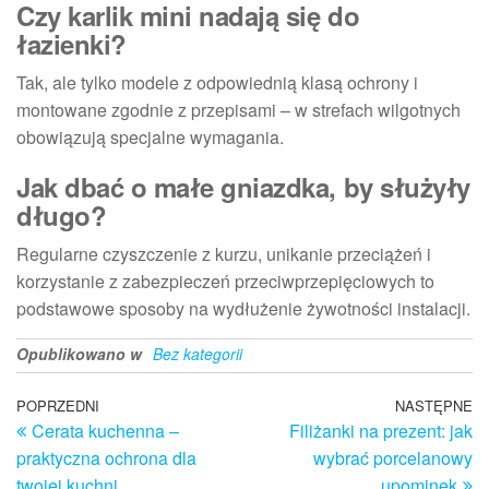
Czy karlik mini nadają się do
łazienki?
Tak, ale tylko modele z odpowiednią klasą ochrony i
montowane zgodnie z przepisami – w strefach wilgotnych
obowiązują specjalne wymagania.
Jak dbać o małe gniazdka, by służyły
długo?
Regularne czyszczenie z kurzu, unikanie przeciążeń i
korzystanie z zabezpieczeń przeciwprzepięciowych to
podstawowe sposoby na wydłużenie żywotności instalacji.
Opublikowano w
Bez kategorii
Nawigacja
Poprzedni
POPRZEDNI
NASTĘPNE
N
Cerata kuchenna –
Filiżanki na prezent: jak
wpis
w
wpisu
praktyczna ochrona dla
wybrać porcelanowy
twojej kuchni
upominek