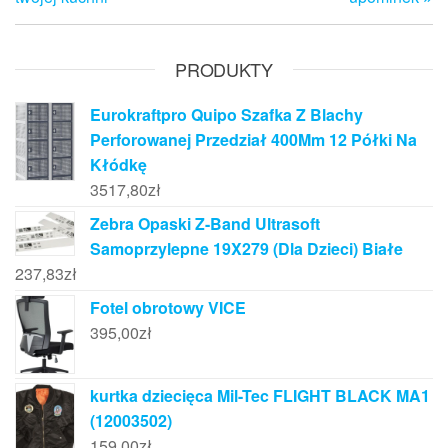
PRODUKTY
Eurokraftpro Quipo Szafka Z Blachy
Perforowanej Przedział 400Mm 12 Półki Na
Kłódkę
3517,80
zł
Zebra Opaski Z-Band Ultrasoft
Samoprzylepne 19X279 (Dla Dzieci) Białe
237,83
zł
Fotel obrotowy VICE
395,00
zł
kurtka dziecięca Mil-Tec FLIGHT BLACK MA1
(12003502)
159,00
zł