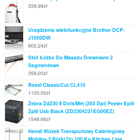
339,99
zł
Urządzenie wielofunkcyjne Brother DCP-
J1050DW
602,24
zł
Stół Łóżko Do Masażu Drewniane 2
Segmentowe
359,00
zł
Rexel ClassicCut CL410
1100,00
zł
Zebra Zd230 8 Dots/Mm (203 Dpi) Peeler Eplii
Zplii Usb Black (ZD2304231EG00EZ)
1548,66
zł
Hendi Wózek Transportowy Cateringowy
Mobilny 2 Półki Do 100 Kg Kitchen Line