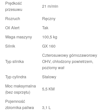
Prędkość
21 m/min
przesuwu
Rozruch
Ręczny
Oil Alert
Tak
Waga maszyny
100,5 kg
Silnik
GX 160
Czterosuwowy górnozaworowy
Typ silnika
OHV, chłodzony powietrzem,
poziomy wał
Typ cylindra
Stalowy
Moc maksymalna
5,5 KM
(bez osprzętu)
Pojemność
zbiornika paliwa
3,1 L