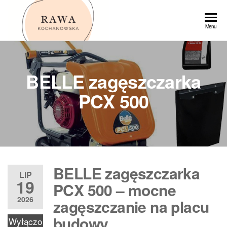
Przejdź
do
Rawa
Menu
treści
BELLE zagęszczarka
PCX 500
BELLE zagęszczarka
LIP
19
PCX 500 – mocne
2026
zagęszczanie na placu
budowy
Wyłączo