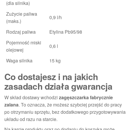
(dla silnika)
Zużycie paliwa
0,9 l/h
(maks.)
Rodzaj paliwa
Etylina Pb95/98
Pojemność miski
0,6 l
olejowej
Waga silnika
15 kg
Co dostajesz i na jakich
zasadach działa gwarancja
W skład dostawy wchodzi
zagęszczarka fabrycznie
zalana
. To oznacza, że możesz szybciej przejść do pracy
po otrzymaniu sprzętu, bez dodatkowego przygotowywania
układu od razu na starcie.
Na karcie produktu oraz po dodaniu do koszyka może