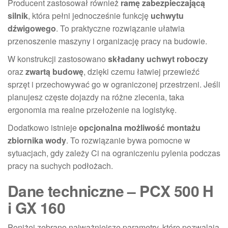
Producent zastosował również
ramę zabezpieczającą
silnik
, która pełni jednocześnie funkcję
uchwytu
dźwigowego
. To praktyczne rozwiązanie ułatwia
przenoszenie maszyny i organizację pracy na budowie.
W konstrukcji zastosowano
składany uchwyt roboczy
oraz
zwartą budowę
, dzięki czemu łatwiej przewieźć
sprzęt i przechowywać go w ograniczonej przestrzeni. Jeśli
planujesz częste dojazdy na różne zlecenia, taka
ergonomia ma realne przełożenie na logistykę.
Dodatkowo istnieje
opcjonalna możliwość montażu
zbiornika wody
. To rozwiązanie bywa pomocne w
sytuacjach, gdy zależy Ci na ograniczeniu pylenia podczas
pracy na suchych podłożach.
Dane techniczne – PCX 500 H
i GX 160
Poniżej zebrano najważniejsze parametry, które pozwalają