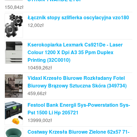
150,84
zł
Łącznik stopy szlifierka oscylacyjna vzo180
12,00
zł
Kserokopiarka Lexmark Cs921De - Laser
Colour 1200 X Dpi A3 35 Ppm Duplex
Printing (32C0010)
10459,26
zł
Vidaxl Krzesło Biurowe Rozkładany Fotel
Biurowy Brązowy Sztuczna Skóra (349734)
459,66
zł
Festool Bank Energii Sys-Powerstation Sys-
Pst 1500 Li Hp 205721
13999,00
zł
Costway Krzesła Biurowe Zielone 62x57 71-