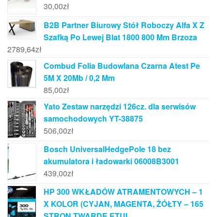
30,00
zł
B2B Partner Biurowy Stół Roboczy Alfa X Z
Szafką Po Lewej Blat 1800 800 Mm Brzoza
2789,64
zł
Combud Folia Budowlana Czarna Atest Pe
5M X 20Mb / 0,2 Mm
85,00
zł
Yato Zestaw narzędzi 126cz. dla serwisów
samochodowych YT-38875
506,00
zł
Bosch UniversalHedgePole 18 bez
akumulatora i ładowarki 06008B3001
439,00
zł
HP 300 WKŁADÓW ATRAMENTOWYCH – 1
X KOLOR (CYJAN, MAGENTA, ŻÓŁTY – 165
STRON TWARDE ETUI