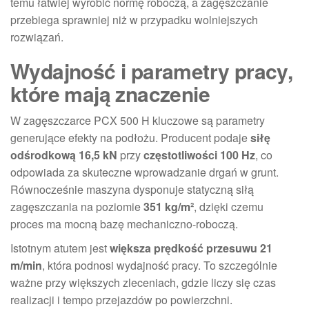
temu łatwiej wyrobić normę roboczą, a zagęszczanie
przebiega sprawniej niż w przypadku wolniejszych
rozwiązań.
Wydajność i parametry pracy,
które mają znaczenie
W zagęszczarce PCX 500 H kluczowe są parametry
generujące efekty na podłożu. Producent podaje
siłę
odśrodkową 16,5 kN
przy
częstotliwości 100 Hz
, co
odpowiada za skuteczne wprowadzanie drgań w grunt.
Równocześnie maszyna dysponuje statyczną siłą
zagęszczania na poziomie
351 kg/m²
, dzięki czemu
proces ma mocną bazę mechaniczno-roboczą.
Istotnym atutem jest
większa prędkość przesuwu 21
m/min
, która podnosi wydajność pracy. To szczególnie
ważne przy większych zleceniach, gdzie liczy się czas
realizacji i tempo przejazdów po powierzchni.