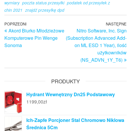
wymiary
poczta status przesyłki
podatek od przesyłek z
chin 2021
znajdź przesyłkę dpd
Nawigacja
Poprzedni
POPRZEDNI
NASTĘPNE
N
Akord Biurko Młodzieżowe
Nitro Software, Inc. Sign
wpis
w
wpisu
Komputerowe Pin Wenge
(Subscription Advanced Add-
Sonoma
on ML ESD 1 Year), ilość
użytkowników
(NS_ADVN_1Y_T6)
PRODUKTY
Hydrant Wewnętrzny Dn25 Podstawowy
1199,00
zł
Ich-Zapfe Porcjoner Stal Chromowo Niklowa
Średnica 5Cm