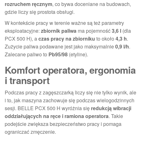
rozruchem ręcznym
, co bywa doceniane na budowach,
gdzie liczy się prostota obsługi.
W kontekście pracy w terenie ważne są też parametry
eksploatacyjne:
zbiornik paliwa
ma pojemność
3,6 l
(dla
PCX 500 H), a
czas pracy na zbiorniku
to około
4,3 h
.
Zużycie paliwa podawane jest jako maksymalnie
0,9 l/h
.
Zalecane paliwo to
Pb95/98
(etyline).
Komfort operatora, ergonomia
i transport
Podczas pracy z zagęszczarką liczy się nie tylko wynik, ale
i to, jak maszyna zachowuje się podczas wielogodzinnych
sesji. BELLE PCX 500 H wyróżnia się
redukcją wibracji
oddziałujących na ręce i ramiona operatora
. Takie
podejście zwiększa bezpieczeństwo pracy i pomaga
ograniczać zmęczenie.