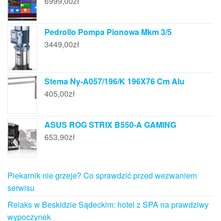
6999,00
zł
Pedrollo Pompa Pionowa Mkm 3/5
3449,00
zł
Stema Ny-A057/196/K 196X76 Cm Alu
405,00
zł
ASUS ROG STRIX B550-A GAMING
653,90
zł
Piekarnik nie grzeje? Co sprawdzić przed wezwaniem
serwisu
Relaks w Beskidzie Sądeckim: hotel z SPA na prawdziwy
wypoczynek