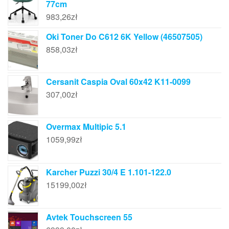
77cm
983,26
zł
Oki Toner Do C612 6K Yellow (46507505)
858,03
zł
Cersanit Caspia Oval 60x42 K11-0099
307,00
zł
Overmax Multipic 5.1
1059,99
zł
Karcher Puzzi 30/4 E 1.101-122.0
15199,00
zł
Avtek Touchscreen 55