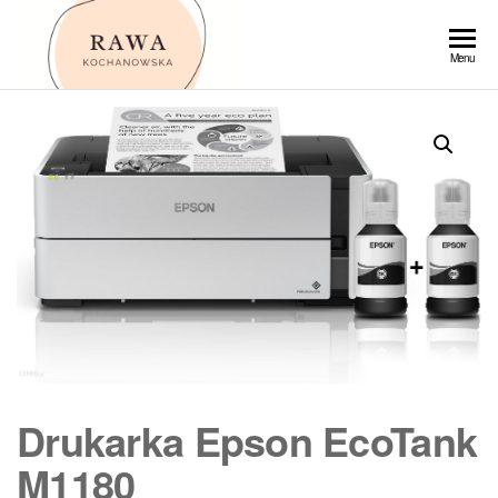
Przejdź
do
Rawa
Menu
treści
Drukarka Epson EcoTank
M1180