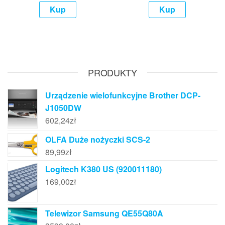
Kup
Kup
PRODUKTY
Urządzenie wielofunkcyjne Brother DCP-
J1050DW
602,24
zł
OLFA Duże nożyczki SCS-2
89,99
zł
Logitech K380 US (920011180)
169,00
zł
Telewizor Samsung QE55Q80A