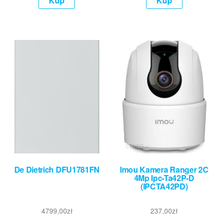
Kup
Kup
De Dietrich DFU1781FN
Imou Kamera Ranger 2C
4Mp Ipc-Ta42P-D
(IPCTA42PD)
4799,00
zł
237,00
zł