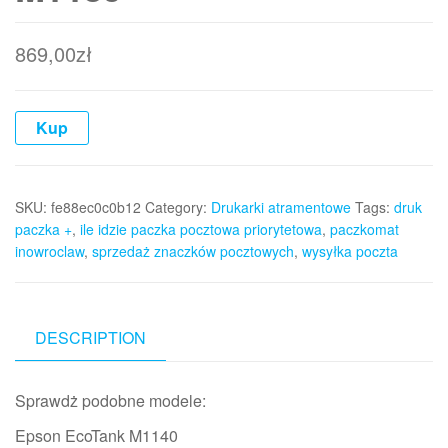
869,00
zł
Kup
SKU:
fe88ec0c0b12
Category:
Drukarki atramentowe
Tags:
druk
paczka +
,
ile idzie paczka pocztowa priorytetowa
,
paczkomat
inowroclaw
,
sprzedaż znaczków pocztowych
,
wysyłka poczta
DESCRIPTION
Sprawdż podobne modele:
Epson EcoTank M1140