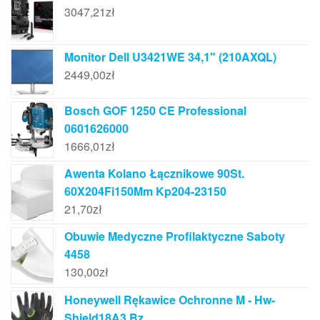
3047,21
zł
Monitor Dell U3421WE 34,1" (210AXQL)
2449,00
zł
Bosch GOF 1250 CE Professional
0601626000
1666,01
zł
Awenta Kolano Łącznikowe 90St.
60X204Fi150Mm Kp204-23150
21,70
zł
Obuwie Medyczne Profilaktyczne Saboty
4458
130,00
zł
Honeywell Rękawice Ochronne M - Hw-
Shield18A3 Bz