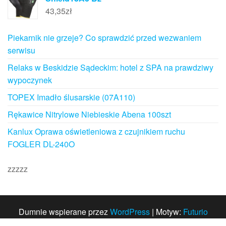
43,35
zł
Piekarnik nie grzeje? Co sprawdzić przed wezwaniem
serwisu
Relaks w Beskidzie Sądeckim: hotel z SPA na prawdziwy
wypoczynek
TOPEX Imadło ślusarskie (07A110)
Rękawice Nitrylowe Niebieskie Abena 100szt
Kanlux Oprawa oświetleniowa z czujnikiem ruchu
FOGLER DL-240O
zzzzz
Dumnie wspierane przez
WordPress
|
Motyw:
Futurio