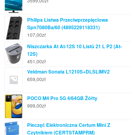
3599,00
zł
Philips Listwa Przeciwprzepięciowa
Spn7080Ba/60 (4895229118331)
107,00
zł
Niszczarka At At-12S 10 Listů 21 L P2 (At-
12S)
451,00
zł
Veldman Sonata L1210S+DLSLIMV2
659,00
zł
POCO M4 Pro 5G 4/64GB Żółty
999,00
zł
Pieczęć Elektroniczna Certum Mini Z
Czytnikiem (CERTSTAMPRM)