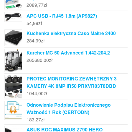
2089,77
zł
APC USB - RJ45 1.8m (AP9827)
54,99
zł
Kuchenka elektryczna Caso Maitre 2400
284,99
zł
Karcher MC 50 Advanced 1.442-204.2
265680,00
zł
PROTEC MONITORING ZEWNĘTRZNY 3
KAMERY 4K 8MP IR50 PRXVR03T8DBD
1044,00
zł
Odnowienie Podpisu Elektronicznego
Ważność 1 Rok (CERTODN)
183,27
zł
ASUS ROG MAXIMUS Z790 HERO