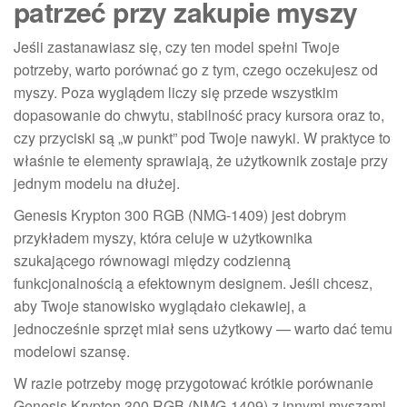
patrzeć przy zakupie myszy
Jeśli zastanawiasz się, czy ten model spełni Twoje
potrzeby, warto porównać go z tym, czego oczekujesz od
myszy. Poza wyglądem liczy się przede wszystkim
dopasowanie do chwytu, stabilność pracy kursora oraz to,
czy przyciski są „w punkt” pod Twoje nawyki. W praktyce to
właśnie te elementy sprawiają, że użytkownik zostaje przy
jednym modelu na dłużej.
Genesis Krypton 300 RGB (NMG-1409) jest dobrym
przykładem myszy, która celuje w użytkownika
szukającego równowagi między codzienną
funkcjonalnością a efektownym designem. Jeśli chcesz,
aby Twoje stanowisko wyglądało ciekawiej, a
jednocześnie sprzęt miał sens użytkowy — warto dać temu
modelowi szansę.
W razie potrzeby mogę przygotować krótkie porównanie
Genesis Krypton 300 RGB (NMG-1409) z innymi myszami