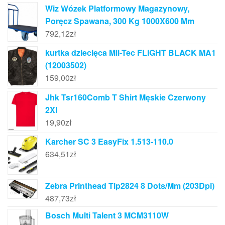
Wiz Wózek Platformowy Magazynowy,
Poręcz Spawana, 300 Kg 1000X600 Mm
792,12
zł
kurtka dziecięca Mil-Tec FLIGHT BLACK MA1
(12003502)
159,00
zł
Jhk Tsr160Comb T Shirt Męskie Czerwony
2Xl
19,90
zł
Karcher SC 3 EasyFix 1.513-110.0
634,51
zł
Zebra Printhead Tlp2824 8 Dots/Mm (203Dpi)
487,73
zł
Bosch Multi Talent 3 MCM3110W