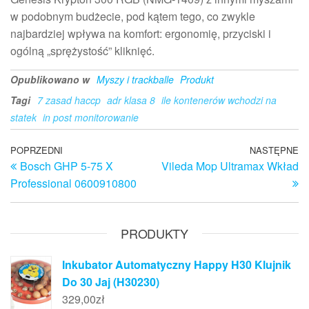
w podobnym budżecie, pod kątem tego, co zwykle
najbardziej wpływa na komfort: ergonomię, przyciski i
ogólną „sprężystość” kliknięć.
Opublikowano w
Myszy i trackballe
Produkt
Tagi
7 zasad haccp
adr klasa 8
ile kontenerów wchodzi na
statek
in post monitorowanie
Nawigacja
Poprzedni
POPRZEDNI
NASTĘPNE
N
Bosch GHP 5-75 X
Vileda Mop Ultramax Wkład
wpis
w
wpisu
Professional 0600910800
PRODUKTY
Inkubator Automatyczny Happy H30 Klujnik
Do 30 Jaj (H30230)
329,00
zł