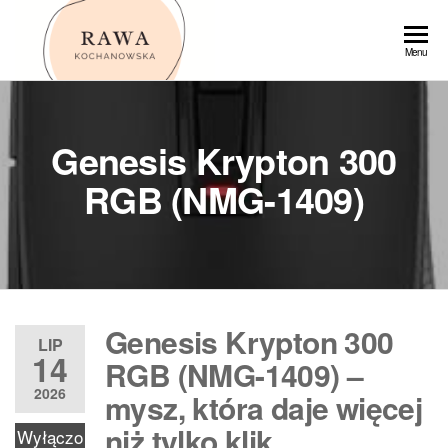
Przejdź
do
Rawa
Menu
treści
Genesis Krypton 300
RGB (NMG-1409)
Genesis Krypton 300
LIP
14
RGB (NMG-1409) –
2026
mysz, która daje więcej
niż tylko klik
Wyłączo