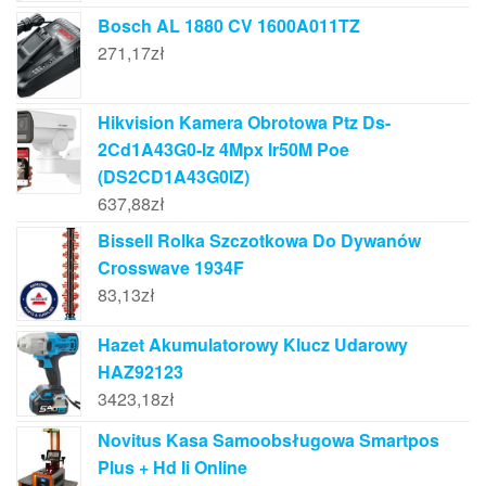
Bosch AL 1880 CV 1600A011TZ
271,17
zł
Hikvision Kamera Obrotowa Ptz Ds-
2Cd1A43G0-Iz 4Mpx Ir50M Poe
(DS2CD1A43G0IZ)
637,88
zł
Bissell Rolka Szczotkowa Do Dywanów
Crosswave 1934F
83,13
zł
Hazet Akumulatorowy Klucz Udarowy
HAZ92123
3423,18
zł
Novitus Kasa Samoobsługowa Smartpos
Plus + Hd Ii Online