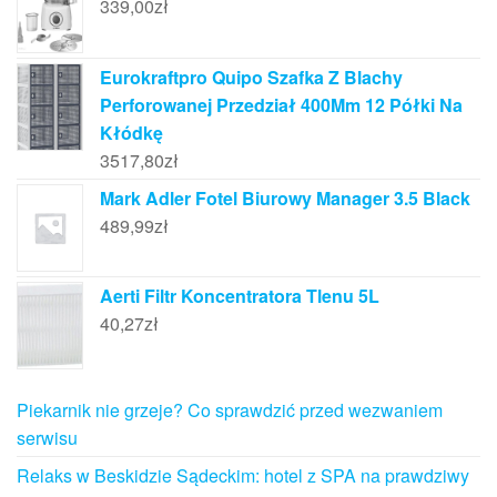
339,00
zł
Eurokraftpro Quipo Szafka Z Blachy
Perforowanej Przedział 400Mm 12 Półki Na
Kłódkę
3517,80
zł
Mark Adler Fotel Biurowy Manager 3.5 Black
489,99
zł
Aerti Filtr Koncentratora Tlenu 5L
40,27
zł
Piekarnik nie grzeje? Co sprawdzić przed wezwaniem
serwisu
Relaks w Beskidzie Sądeckim: hotel z SPA na prawdziwy