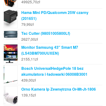
49925,70
zł
Hama Mini PD/Qualcomm 25W czarny
(201651)
79,99
zł
Tsc Cutter (98051005800Lf)
2627,00
zł
Monitor Samsung 43" Smart M7
(LS43BM700UUXEN)
2155,11
zł
Bosch UniversalHedgePole 18 bez
akumulatora i ładowarki 06008B3001
439,00
zł
Orno Kamera Ip Zewnętrzna Or-Mt-Jt-1806
139,15
zł