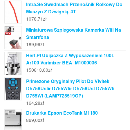
Intra.Se Swedmach Przenośnik Rolkowy Do
Maszyn Z Dźwignią, 4T
1078,71
zł
Miniaturowa Szpiegowska Kamerka Wifi Na
Smartfona
189,99
zł
Hert.Pl Ubijaczka Z Wyposażeniem 100L
Ar100 Varimixer BEA_M1000036
150813,00
zł
Primezone Oryginalny Pilot Do Vivitek
Dh758Ustir D755Wtir Dh758Ust D755Wti
D755Wt (LAMP725519OP)
164,28
zł
Drukarka Epson EcoTank M1180
869,00
zł