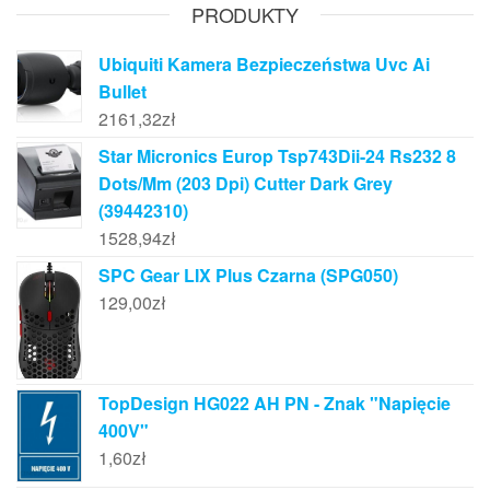
PRODUKTY
Ubiquiti Kamera Bezpieczeństwa Uvc Ai
Bullet
2161,32
zł
Star Micronics Europ Tsp743Dii-24 Rs232 8
Dots/Mm (203 Dpi) Cutter Dark Grey
(39442310)
1528,94
zł
SPC Gear LIX Plus Czarna (SPG050)
129,00
zł
TopDesign HG022 AH PN - Znak "Napięcie
400V"
1,60
zł