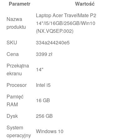
Parametr
Wartość
Laptop Acer TravelMate P2
Nazwa
14"/i5/16GB/256GB/Win10
produktu
(NX.VQ5EP.002)
SKU
334a244240e5
Cena
3399 zł
Przekątna
14"
ekranu
Procesor
Intel i5
Pamięć
16 GB
RAM
Dysk
256 GB
System
Windows 10
operacyjny