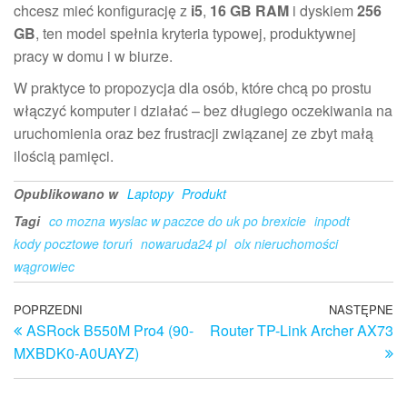
chcesz mieć konfigurację z
i5
,
16 GB RAM
i dyskiem
256
GB
, ten model spełnia kryteria typowej, produktywnej
pracy w domu i w biurze.
W praktyce to propozycja dla osób, które chcą po prostu
włączyć komputer i działać – bez długiego oczekiwania na
uruchomienia oraz bez frustracji związanej ze zbyt małą
ilością pamięci.
Opublikowano w
Laptopy
Produkt
Tagi
co mozna wyslac w paczce do uk po brexicie
inpodt
kody pocztowe toruń
nowaruda24 pl
olx nieruchomości
wągrowiec
Nawigacja
Poprzedni
POPRZEDNI
NASTĘPNE
N
ASRock B550M Pro4 (90-
Router TP-Link Archer AX73
wpis
w
wpisu
MXBDK0-A0UAYZ)