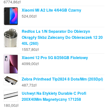
6774,86
zł
Xiaomi Mi A2 Lite 4/64GB Czarny
524,00
zł
Redfox Ls 1/N Separator Do Obierzyn
Okrągły Skbz Zalecany Do Obieraczek 12 20
40L (260)
1557,80
zł
Xiaomi 12 Pro 5G 8/256GB Fioletowy
4099,00
zł
Zebra Printhead Tlp2824 8 Dots/Mm (203Dpi)
487,73
zł
Uchwyt Na Etykiety Durable C Profi
200X40Mm Magnetyczny 171258
180,00
zł