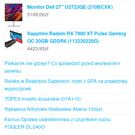
Monitor Dell 27" U2723QE (210BCXK)
3109,00
zł
Sapphire Radein RX 7900 XT Pulse Gaming
OC 20GB GDDR6 (113230220G)
4423,93
zł
Piekarnik nie grzeje? Co sprawdzić przed wezwaniem
serwisu
Relaks w Beskidzie Sądeckim: hotel z SPA na prawdziwy
wypoczynek
TOPEX Imadło ślusarskie (07A110)
Rękawice Nitrylowe Niebieskie Abena 100szt
Kanlux Oprawa oświetleniowa z czujnikiem ruchu
FOGLER DL-240O