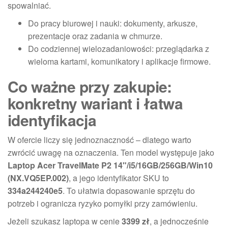
spowalniać.
Do pracy biurowej i nauki: dokumenty, arkusze,
prezentacje oraz zadania w chmurze.
Do codziennej wielozadaniowości: przeglądarka z
wieloma kartami, komunikatory i aplikacje firmowe.
Co ważne przy zakupie:
konkretny wariant i łatwa
identyfikacja
W ofercie liczy się jednoznaczność – dlatego warto
zwrócić uwagę na oznaczenia. Ten model występuje jako
Laptop Acer TravelMate P2 14"/i5/16GB/256GB/Win10
(NX.VQ5EP.002)
, a jego identyfikator SKU to
334a244240e5
. To ułatwia dopasowanie sprzętu do
potrzeb i ogranicza ryzyko pomyłki przy zamówieniu.
Jeżeli szukasz laptopa w cenie
3399 zł
, a jednocześnie