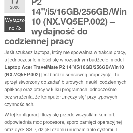
P2
2026
14"/i5/16GB/256GB/Win
10 (NX.VQ5EP.002) –
Wyłączo
no
wydajność do
codziennej pracy
Jeśli szukasz laptopa, który nie spowalnia w trakcie pracy,
a jednocześnie mieści się w rozsądnym budżecie, model
Laptop Acer TravelMate P2 14"/i5/16GB/256GB/Win10
(NX.VQ5EP.002)
jest bardzo sensowną propozycją. To
sprzęt stworzony do zadań biurowych, nauki, codziennych
aplikacji oraz pracy w kilku programach jednocześnie –
bez wrażenia, że komputer „męczy się” przy typowych
czynnościach.
W tej konfiguracji liczy się przede wszystkim komfort:
odpowiednia moc procesora, sporo pamięci operacyjnej
oraz dysk SSD, dzięki czemu uruchamianie systemu i