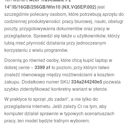
14"/i5/16GB/256GB/Win10 (NX.VQ5EP.002)
jest
szczególnie polecany osobom, które potrzebują sprzętu do
codziennej produktywności: pracy biurowej, nauki, obsługi
poczty, przygotowywania dokumentów oraz pracy w
przeglądarce. Sprawdzi się także u użytkowników, którzy
lubią mieć płynność działania przy jednoczesnym
korzystaniu z wielu programów.
Docenią go również osoby, które chcą kupić laptop w
dobrej cenie –
3399 zł
to poziom, przy którym łatwo
znaleźć równowagę między możliwościami a kosztem
zakupu. Dodatkowo numer SKU
334a244240e5
pozwala
szybko zidentyfikować konkretny wariant w ofercie.
W praktyce to sprzęt „do zadań”, a nie tylko do
przeglądania internetu. Jeśli zależy Ci na tym, aby
komputer działał sprawnie w typowych scenariuszach
pracy, ten model będzie trafnym wyborem.