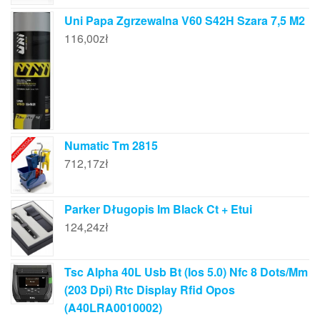
Uni Papa Zgrzewalna V60 S42H Szara 7,5 M2
116,00
zł
Numatic Tm 2815
712,17
zł
Parker Długopis Im Black Ct + Etui
124,24
zł
Tsc Alpha 40L Usb Bt (Ios 5.0) Nfc 8 Dots/Mm
(203 Dpi) Rtc Display Rfid Opos
(A40LRA0010002)