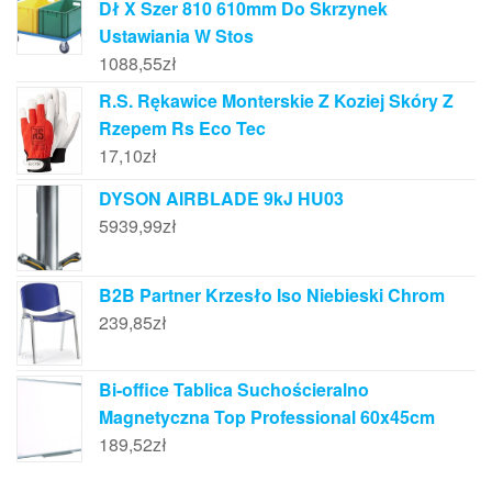
Dł X Szer 810 610mm Do Skrzynek
Ustawiania W Stos
1088,55
zł
R.S. Rękawice Monterskie Z Koziej Skóry Z
Rzepem Rs Eco Tec
17,10
zł
DYSON AIRBLADE 9kJ HU03
5939,99
zł
B2B Partner Krzesło Iso Niebieski Chrom
239,85
zł
Bi-office Tablica Suchościeralno
Magnetyczna Top Professional 60x45cm
189,52
zł