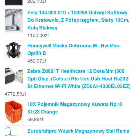
282,13
zł
Peta 103.003.010 + 100288 Uchwyt Sufitowy
Do Kratownic, Z Półsprzęgłem, Stały 10Cm,
Kulą Stalową
1150,00
zł
Honeywell Maska Ochronna M - Hw-Mas-
Optifit B
452,97
zł
Zebra Zd621T Healthcare 12 Dots/Mm (300
Dpi) Disp. (Colour) Rtc Usb Usb Host Rs232
Bt Ethernet Wi-Fi White (ZD6AH4330EL02EZ)
4772,50
zł
10X Pojemnik Magazynowy Kuweta Np10
Ktr23 Orange
59,99
zł
Eurokraftpro Wózek Magazynowy Stal Rama