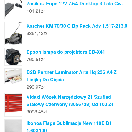
Zasilacz Espe 12V 7,5A Desktop 3 Lata Gw.
101,21
zł
Karcher KM 70/30 C Bp Pack Adv 1.517-213.0
9351,42
zł
Epson lampa do projektora EB-X41
760,51
zł
B2B Partner Laminator Arta Hq 236 A4 Z
Linijką Do Cięcia
293,97
zł
Vidaxl Wózek Narzędziowy 21 Szuflad
Stalowy Czerwony (3056738) Od 100 Zł
3098,45
zł
Ikonos Flaga Sublimacja New 110E B1
1,60X100