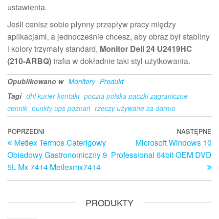
ustawienia.
Jeśli cenisz sobie płynny przepływ pracy między
aplikacjami, a jednocześnie chcesz, aby obraz był stabilny
i kolory trzymały standard,
Monitor Dell 24 U2419HC
(210-ARBQ)
trafia w dokładnie taki styl użytkowania.
Opublikowano w
Monitory
Produkt
Tagi
dhl kurier kontakt
poczta polska paczki zagraniczne
cennik
punkty ups poznań
rzeczy używane za darmo
Nawigacja
Poprzedni
POPRZEDNI
NASTĘPNE
N
Metlex Termos Caterigowy
Microsoft Windows 10
wpis
w
wpisu
Obiadowy Gastronomiczny 9
Professional 64bit OEM DVD
5L Mx 7414 Metlexmx7414
PRODUKTY