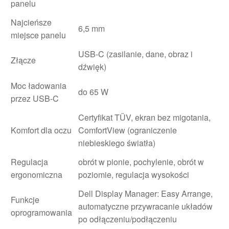
panelu
Najcieńsze
6,5 mm
miejsce panelu
USB-C (zasilanie, dane, obraz i
Złącze
dźwięk)
Moc ładowania
do 65 W
przez USB-C
Certyfikat TÜV, ekran bez migotania,
Komfort dla oczu
ComfortView (ograniczenie
niebieskiego światła)
Regulacja
obrót w pionie, pochylenie, obrót w
ergonomiczna
poziomie, regulacja wysokości
Dell Display Manager: Easy Arrange,
Funkcje
automatyczne przywracanie układów
oprogramowania
po odłączeniu/podłączeniu