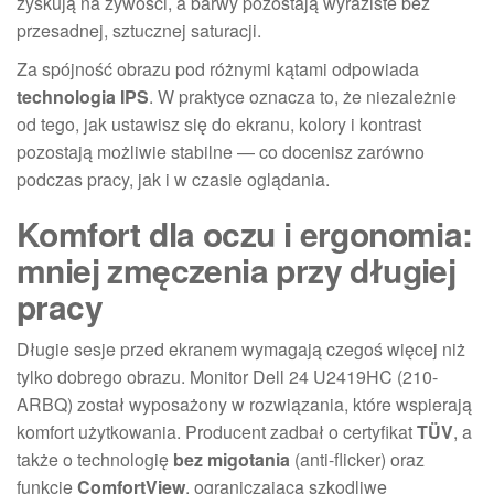
zyskują na żywości, a barwy pozostają wyraziste bez
przesadnej, sztucznej saturacji.
Za spójność obrazu pod różnymi kątami odpowiada
technologia IPS
. W praktyce oznacza to, że niezależnie
od tego, jak ustawisz się do ekranu, kolory i kontrast
pozostają możliwie stabilne — co docenisz zarówno
podczas pracy, jak i w czasie oglądania.
Komfort dla oczu i ergonomia:
mniej zmęczenia przy długiej
pracy
Długie sesje przed ekranem wymagają czegoś więcej niż
tylko dobrego obrazu. Monitor Dell 24 U2419HC (210-
ARBQ) został wyposażony w rozwiązania, które wspierają
komfort użytkowania. Producent zadbał o certyfikat
TÜV
, a
także o technologię
bez migotania
(anti-flicker) oraz
funkcję
ComfortView
, ograniczającą szkodliwe